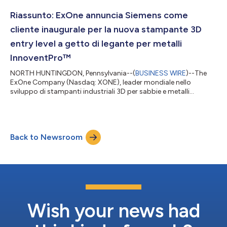
polveri per la nuova stampante 3D per metalli InnoventPro™. La
prima mondiale della stampante 3D per metalli InnoventPro con
Riassunto: ExOne annuncia Siemens come
la X1 Powder Grip è...
cliente inaugurale per la nuova stampante 3D
entry level a getto di legante per metalli
InnoventPro™
NORTH HUNTINGDON, Pennsylvania--(
BUSINESS WIRE
)--The
ExOne Company (Nasdaq: XONE), leader mondiale nello
sviluppo di stampanti industriali 3D per sabbie e metalli
impieganti la tecnologia a getto di legante, ha annunciato oggi
che il leader globale dell’innovazione produttiva Siemens è il
primo di diversi clienti a effettuare un acquisto anticipato per la
stampante 3D per metalli InnoventPro 3L. La InnoventPro è il
Back to Newsroom
modello entry level più avanzato al mondo per la stampa a
getto di legante per m...
Wish your news had