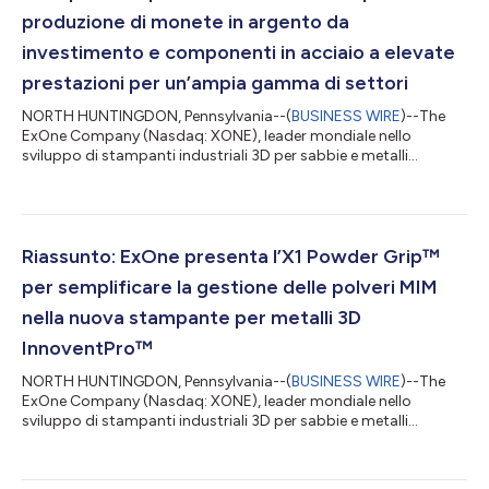
produzione di monete in argento da
investimento e componenti in acciaio a elevate
prestazioni per un’ampia gamma di settori
NORTH HUNTINGDON, Pennsylvania--(
BUSINESS WIRE
)--The
ExOne Company (Nasdaq: XONE), leader mondiale nello
sviluppo di stampanti industriali 3D per sabbie e metalli
impieganti la tecnologia a getto di legante, ha reso noto oggi
che due delle prime cinque stampanti 3D per metalli X1 160Pro
vendute sono state acquistate dalla Zecca di Presburgo in
Slovacchia. La Zecca di Presburgo è un’impresa privata
moderna che sta infondendo nuova vita alla storia della
Riassunto: ExOne presenta l’X1 Powder Grip™
coniazione della capitale della Slovacchia...
per semplificare la gestione delle polveri MIM
nella nuova stampante per metalli 3D
InnoventPro™
NORTH HUNTINGDON, Pennsylvania--(
BUSINESS WIRE
)--The
ExOne Company (Nasdaq: XONE), leader mondiale nello
sviluppo di stampanti industriali 3D per sabbie e metalli
impieganti la tecnologia a getto di legante, ha presentato oggi
la X1 Powder Grip, un contenitore per la polvere ergonomico da
2 litri che fa parte di un innovativo sistema di gestione delle