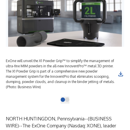
ExOne will unveil the X1 Powder Grip™ to simplify the management of
ultra-fine MIM powders in the all-new InnoventPro™ metal 3D printer.
The X1 Powder Grip is part of a comprehensive new powder
management system for the InnoventPro that eliminates scooping,
dumping, powder clouds, and cleanup in the binder jetting of metals.
(Photo: Business Wire)
NORTH HUNTINGDON, Pennsylvania--(
BUSINESS
WIRE
)--
The ExOne Company (Nasdaq: XONE), leader