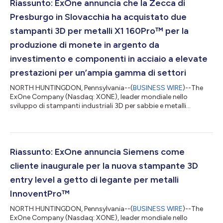
sistema di stampa per metalli a getto di legante di grandi
Riassunto: ExOne annuncia che la Zecca di
dimensioni X1 25Pro. Il nuovo si...
Presburgo in Slovacchia ha acquistato due
stampanti 3D per metalli X1 160Pro™ per la
produzione di monete in argento da
investimento e componenti in acciaio a elevate
prestazioni per un’ampia gamma di settori
NORTH HUNTINGDON, Pennsylvania--(
BUSINESS WIRE
)--The
ExOne Company (Nasdaq: XONE), leader mondiale nello
sviluppo di stampanti industriali 3D per sabbie e metalli
impieganti la tecnologia a getto di legante, ha reso noto oggi
che due delle prime cinque stampanti 3D per metalli X1 160Pro
vendute sono state acquistate dalla Zecca di Presburgo in
Slovacchia. La Zecca di Presburgo è un’impresa privata
moderna che sta infondendo nuova vita alla storia della
Riassunto: ExOne annuncia Siemens come
coniazione della capitale della Slovacchia...
cliente inaugurale per la nuova stampante 3D
entry level a getto di legante per metalli
InnoventPro™
NORTH HUNTINGDON, Pennsylvania--(
BUSINESS WIRE
)--The
ExOne Company (Nasdaq: XONE), leader mondiale nello