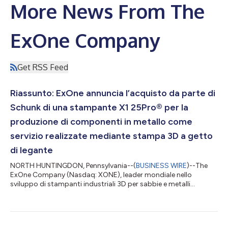
More News From The
ExOne Company
Get RSS Feed
Riassunto: ExOne annuncia l’acquisto da parte di
Schunk di una stampante X1 25Pro® per la
produzione di componenti in metallo come
servizio realizzate mediante stampa 3D a getto
di legante
NORTH HUNTINGDON, Pennsylvania--(
BUSINESS WIRE
)--The
ExOne Company (Nasdaq: XONE), leader mondiale nello
sviluppo di stampanti industriali 3D per sabbie e metalli
impieganti la tecnologia a getto di legante, ha annunciato oggi
che il Gruppo Schunk, una multinazionale del settore
tecnologico dedita alla fornitura di prodotti realizzati in
materiali high-tech, tra cui metalli sinterizzati, ha acquistato un