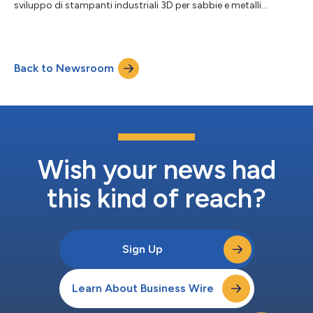
sviluppo di stampanti industriali 3D per sabbie e metalli
impieganti la tecnologia a getto di legante, ha annunciato oggi
che il leader globale dell’innovazione produttiva Siemens è il
primo di diversi clienti a effettuare un acquisto anticipato per la
stampante 3D per metalli InnoventPro 3L. La InnoventPro è il
Back to Newsroom
modello entry level più avanzato al mondo per la stampa a
getto di legante per m...
Wish your news had
this kind of reach?
Sign Up
Learn About Business Wire