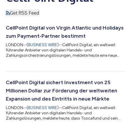
Get RSS Feed
CellPoint Digital von Virgin Atlantic und Holidays
zum Payment-Partner bestimmt
LONDON--(
BUSINESS WIRE
)--CellPoint Digital, ein weltweit
führender Anbieter von digitalen Handels- und
Zahlungsorchestrierungslösungen, meldete heute eine neue
Partnerschaft mit Virgin Atlantic und Virgin Holidays. Die
Fluggesellschaft und Anbieterin von Pauschalreisen will die
Plattform von CellPoint Digital für eine durchgängige
Zahlungsorchestrierung nutzen, um neue Zahlungsmethoden,
neue Erwerber und gespeicherte Karteneinrichtungen nahtlos
CellPoint Digital sichert Investment von 25
miteinander zu integrieren und auf diese Weise die...
Millionen Dollar zur Förderung der weltweiten
Expansion und des Eintritts in neue Märkte
LONDON--(
BUSINESS WIRE
)--CellPoint Digital, ein weltweit
führender Anbieter von digitalen Handels- und
Zahlungslösungen, meldete heute, dass Toscafund und sein
Private-Equity-Zweig Penta Capital eine Finanzierungsrunde in
Höhe von 25 Millionen US-Dollar durchgeführt haben, um an