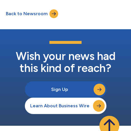
eine Reihe größerer Erfolge anzuknüpfen, die in den letzten
Jahren erzielt wurden. Toscafund und Penta Capital haben nach
Back to Newsroom
ihrer Erstinvestition im Jahr 2019 noch weitere Investments in
CellPoint Digital durchgeführt, di...
Wish your news had
this kind of reach?
Sign Up
Learn About Business Wire