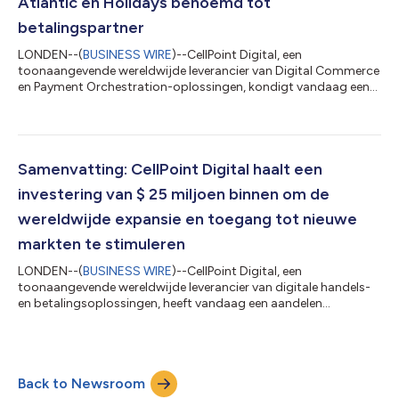
Atlantic en Holidays benoemd tot
betalingspartner
LONDEN--(
BUSINESS WIRE
)--CellPoint Digital, een
toonaangevende wereldwijde leverancier van Digital Commerce
en Payment Orchestration-oplossingen, kondigt vandaag een
nieuwe samenwerking aan met Virgin Atlantic en Virgin
Holidays. De luchtvaartmaatschappij en aanbieder van
vakantiepakketten zullen het volledige van payment
orchestration platform CellPoint Digital gebruiken om nieuwe
betalingsmethoden, nieuwe acquirers en opgeslagen
Samenvatting: CellPoint Digital haalt een
kaartfaciliteiten naadloos te integreren, waardoor lagere
investering van $ 25 miljoen binnen om de
kosten...
wereldwijde expansie en toegang tot nieuwe
markten te stimuleren
LONDEN--(
BUSINESS WIRE
)--CellPoint Digital, een
toonaangevende wereldwijde leverancier van digitale handels-
en betalingsoplossingen, heeft vandaag een aandelen
financieringsronde van $ 25 miljoen aangekondigd, verstrekt
door Toscafund en zijn private equity-tak, Penta Capital, om
voort te bouwen op een reeks grote successen in recente jaren.
De verhuizing volgt op een reeks investeringen van Toscafund
Back to Newsroom
en Penta Capital in CellPoint Digital na hun initiële investering in