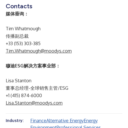
Contacts
媒体垂询：
Tim Whatmough
传播副总裁
+33 (153) 303-385
Tim.Whatmough@moodys.com
穆迪ESG解决方案事业部：
Lisa Stanton
董事总经理-全球销售主管/ESG
+1 (415) 874-6000
Lisa.Stanton@moodys.com
Finance
Alternative Energy
Energy
Industry:
Environment
Professional Services