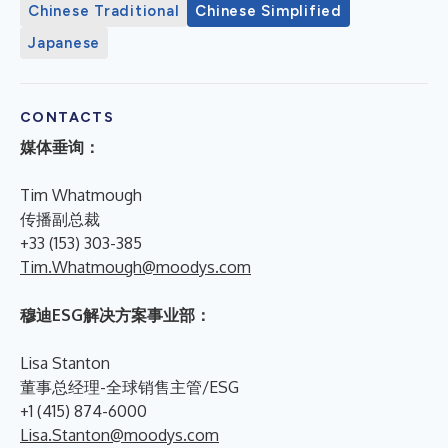
Chinese Traditional
Chinese Simplified
Japanese
CONTACTS
媒体垂询：
Tim Whatmough
传播副总裁
+33 (153) 303-385
Tim.Whatmough@moodys.com
穆迪ESG解决方案事业部：
Lisa Stanton
董事总经理-全球销售主管/ESG
+1 (415) 874-6000
Lisa.Stanton@moodys.com