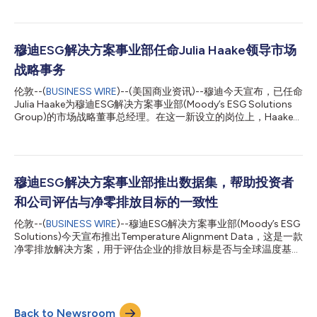
问题相关投资决策的透明度和信心。 穆迪董事总经理兼ESG解决方
案全球负责人Andrea Blackman表示：“要了解ESG和气候风险的
短期和长期影响，市场参与者需要对风险和机会有全面可靠的认
识。Moody’s ESG360™的推出表明我们致力于提供全面覆盖的信
穆迪ESG解决方案事业部任命Julia Haake领导市场
息和情报，帮助投资组合经理充满自信地做出可持续决策。覆盖范
战略事务
围不仅是一个数字，更是一项承诺。我们承诺提供精细且明确定义
的数据、分数和评估——所有这些都通过满足客户需求的平台交
伦敦--(
BUSINESS WIRE
)--(美国商业资讯)--穆迪今天宣布，已任命
付。” Moody’s ESG360™帮助投资组合经理识别出不同主题、行
Julia Haake为穆迪ESG解决方案事业部(Moody’s ESG Solutions
业和地区中的ESG领先者和落后者，从投资组合层面监测和报告其
Group)的市场战略董事总经理。在这一新设立的岗位上，Haake女
在广泛研究领域的表现，并从投资组合和实体层面分析关键风险指
士将负责塑造和阐述穆迪的商业可持续性和ESG战略，并推动各团
标。所有数据点都将清楚标明与行业标准的相关性，并可追溯来
队之间的协调合作，以最大限度地发挥市场影响。Haake女士将向
源。 在发布时，Moody’s...
穆迪ESG解决方案全球主管Andrea Blackman汇报。 Blackman女
士表示：“我们的综合解决方案套件提供可信的ESG数据和见解，
更好地为战略规划、投资决策和风险分析提供信息，帮助组织实现
穆迪ESG解决方案事业部推出数据集，帮助投资者
可持续增长。Julia在可持续发展和ESG方面拥有丰富的经验，这些
和公司评估与净零排放目标的一致性
经验使她成为理想的人选，来加强我们的产品阵容并积极宣传穆迪
工具和领域专长的深度和广度。” Haake女士的职责将包括指导穆
伦敦--(
BUSINESS WIRE
)--穆迪ESG解决方案事业部(Moody’s ESG
迪ESG解决方案事业部的研究和外联工作，以进一步提高其作为
Solutions)今天宣布推出Temperature Alignment Data，这是一款
ESG思想领袖的地位，以及监督事业部的方法团队，以适应客户和
净零排放解决方案，用于评估企业的排放目标是否与全球温度基准
决策者不断变化的需求，并提供清晰度和透明度。 在加入穆迪之
保持一致，以及它们在实现这些目标方面的进展情况。 穆迪ESG解
前，Haake女士在ISS任职，是该公司ESG业务部领导团队的成
决方案事业部气候解决方案副总裁Andrew Grant表示：“对气候变
员。...
化影响的日益关注增加了投资者、企业和政府的压力，促使他们为
能源转型做出贡献，并为实现排放目标采取可衡量的行动。穆迪
Back to Newsroom
ESG解决方案事业部的Temperature Alignment Data提供更大的