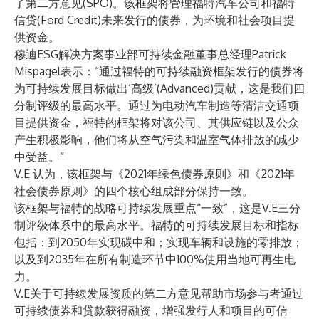
了第二方意见(SPO)。该框架将管理福特汽车公司和福特
信贷(Ford Credit)未来发行的债券，为环境和社会项目提
供资金。
穆迪ESG解决方案事业部可持续金融董事总经理Patrick
Mispagel表示：“通过福特的可持续融资框架发行的债券将
为可持续发展目标做出‘高级’(Advanced)贡献，这是我们四
分制评级的最高水平。通过为电动汽车制造等清洁交通项
目提供资金，福特的框架将对该公司、其供应链以及公众
产生积极影响，他们将从空气污染和温室气体排放的减少
中受益。”
V.E 认为，该框架与《2021年绿色债券原则》和《2021年
社会债券原则》的四个核心组成部分保持一致。
该框架与福特的战略可持续发展重点“一致”，这是V.E三分
制评级体系中的最高水平。福特的可持续发展目标和指标
包括：到2050年实现碳中和；实现车辆和设施的零排放；
以及到2035年在所有制造环节中100%使用当地可再生电
力。
V.E关于可持续发展资质的第二方意见帮助市场参与者通过
可持续债券和贷款获得融资，增强发行人和项目的可信