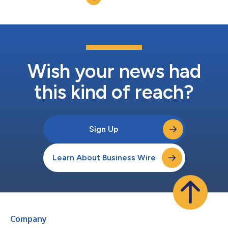
透明度，以确定企业的净零排放承诺是否符合将升温幅度控制在
1.5°C以下的要求，并强调迫切需要企业提高目标。” 穆迪ESG解决
方案事业部的Temperature Alignment Data目前涵盖全球4,400
家超大型公司，并将随着时间的推移而不断扩大。银行和资产管理
者可以利用这些数据来量化和监测企业的排放目标及其投资组合与
升温要求的一致性，而企业可以根据同行的排放目标和市场预期来
衡量自己的排放目标。 来自新数据集的发现...
Wish your news had
this kind of reach?
Sign Up
Learn About Business Wire
Company