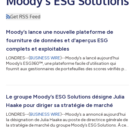
Moody’s ESG Solutions
Get RSS Feed
Moody’s lance une nouvelle plateforme de
fourniture de données et d'aperçus ESG
complets et exploitables
LONDRES--(
BUSINESS WIRE
)--Moody’s a lancé aujourd'hui
Moody’s ESG360™, une plateforme facile d'utilisation qui
fournit aux gestionnaires de portefeuilles des scores vérifiés par
des analystes et des renseignements ESG et climatiques
modélisés de sociétés privées et publiques, dans le but
d'apporter de la clarté et de la confiance aux décisions
d'investissement relatives aux questions environnementales,
sociales et de gouvernance (ESG). "Pour comprendre l'impact, à
Le groupe Moody’s ESG Solutions désigne Julia
court et long terme, des expos...
Haake pour diriger sa stratégie de marché
LONDRES--(
BUSINESS WIRE
)--Moody’s a annoncé aujourd'hui
la désignation de Julia Haake au poste de directrice générale de
la stratégie de marché du groupe Moody’s ESG Solutions. À ce
poste nouvellement créé, Mme Haake sera chargée de façonner