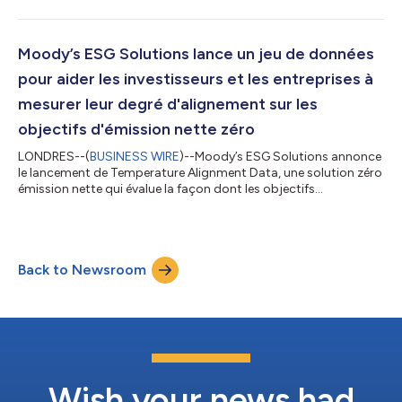
et d'articuler la durabilité commerciale et la stratégie ESG de
Moody's, tout en favorisant l'alignement des équipes pour
maximiser l'impact sur le marché. Mme Haake agira sous la
supervision d'Andrea Blackman, qui dirige Moody’s ESG
Moody’s ESG Solutions lance un jeu de données
Solutions à l'internati...
pour aider les investisseurs et les entreprises à
mesurer leur degré d'alignement sur les
objectifs d'émission nette zéro
LONDRES--(
BUSINESS WIRE
)--Moody’s ESG Solutions annonce
le lancement de Temperature Alignment Data, une solution zéro
émission nette qui évalue la façon dont les objectifs
d'émissions des entreprises s'alignent sur les données de
référence mondiales relatives aux températures et leur
progression. "Les préoccupations croissantes relatives aux
effets du changement climatique ont accru la pression sur les
Back to Newsroom
investisseurs, les entreprises et les gouvernements, pour qu'ils
contribuent à la transition...
Wish your news had