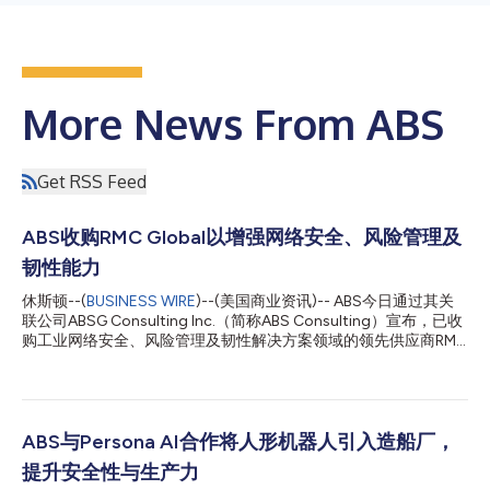
More News From ABS
Get RSS Feed
ABS收购RMC Global以增强网络安全、风险管理及
韧性能力
休斯顿--(
BUSINESS WIRE
)--(美国商业资讯)-- ABS今日通过其关
联公司ABSG Consulting Inc.（简称ABS Consulting）宣布，已收
购工业网络安全、风险管理及韧性解决方案领域的领先供应商RMC
Global（简称RMC）。 此次收购增强了ABS Consulting的能力和
市场地位，将两家拥有互补专业知识、共同价值观和共同使命的企
业紧密结合在一起。通过将RMC的能力与ABS Consulting的规
模、技术深度和全球资源相结合，将为在日益复杂的风险环境中运
营的客户提供更具综合力的解决方案。 ABS董事长兼首席执行官
ABS与Persona AI合作将人形机器人引入造船厂，
John McDonald表示，“客户正面临日益加剧的运营风险、网络威
提升安全性与生产力
胁和监管压力。整合RMC与ABS Consulting的专业优势，将增强