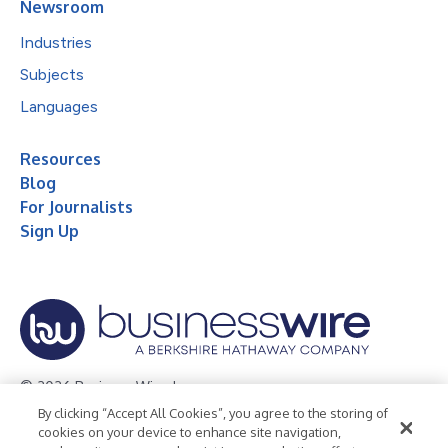
Newsroom
Industries
Subjects
Languages
Resources
Blog
For Journalists
Sign Up
© 2026 Business Wire, Inc.
By clicking “Accept All Cookies”, you agree to the storing of
Privacy Policy
Cookie Policy
Accessibility Statement
cookies on your device to enhance site navigation,