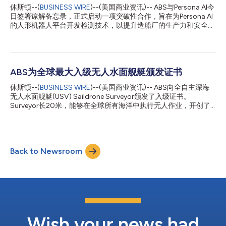
我们通过全面、综合的解决方案为客户创造更大价值并提供更强支
休斯顿--(
BUSINESS WIRE
)--(美国商业资讯)-- ABS与Persona AI今
持的能力。” 他强调，此次收购在战略和文化层面都高度契合。
日签署谅解备忘录，正式启动一项突破性合作，旨在为Persona AI
RMC在关键基础设施保护和工业网络安全方面深厚的文化积淀，与
的人形机器人平台开发检测技术，以提升造船厂的生产力和安全
ABS Consulting致力于保护全球人员、资产及关键运营的核心理念
性。 该计划将专注于适配Persona AI的人形机器人，使其能够执行
高度契合。 John McDonald表示，”...
一系列造船厂任务。这些机器人部分基于NASA的机械手技术。与
传统工业机器人不同，人形机器人特别适合在为人类工人设计的造
船厂中作业，可在复杂、狭窄或人体工程学要求高的空间中提供灵
活性和机动性。 根据谅解备忘录，ABS与Persona AI将合作开展一
ABS为全球最大入级无人水面舰艇颁发证书
系列联合开发项目，收集数据以支持船舶建造过程中的入级认证。
休斯顿--(
BUSINESS WIRE
)--(美国商业资讯)-- ABS向全自主深海
最终，该合作将助力制定新的ABS标准，规范支持数字化和远程勘
无人水面舰艇(USV) Saildrone Surveyor颁发了入级证书。
测技术所需的数据类型和质量。这些标准不仅将指导未来的机器人
Surveyor长20米，能够在全球所有海洋中执行无人作业，开创了
设计，还将帮助理解如何收集、评估和应用机器人数据以满足认证
新领域。Surveyor是Saildrone最大级别的USV，该公司利用无人
与合规要求。 ABS总裁兼首席运营官John McDonald表示：“ABS
自主设备提供海上安全、海洋测绘以及气象和海洋学数据。 ABS高
很自豪能在推动新兴技术安全集成到海事行业方面发挥引领作用。
级副总裁兼首席技术官Patrick Ryan表示：“ABS和Saildrone正在开
与Persona AI的合作体现了我们对创新和安全的承诺，我们正致力
拓新领域，为创新发展设定节奏。这一进步源于我们对ABS技术能
于制定标准和协议，使人形...
Back to Newsroom
力的投资，同时我们始终专注于安全，帮助确保我们的规范能够支
持创新。” Saildrone创始人兼首席执行官Richard Jenkins表
示：“ABS入级证书不仅仅是一张证书，它还向各国政府和海运行
业表明，Saildrone USV成熟、安全、经过测试并已准备好规模化
应用。获得ABS入级证书是一项巨大的投资，也是一个多年的过
程，但我们很自豪能成为世界上第一家做到这一点的公司，也很自
豪我们的系统达到了ABS入级证书所要求的最高标准。” 20米长的
Surveyor能够在公海执行长续航任务，...
Wish your news had