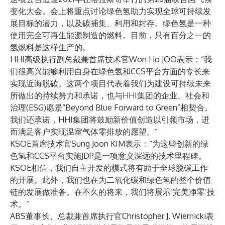
变化大会。会上将重点讨论绿色氢助力实现全球可持续发
展目标的潜力，以及碳捕集、利用和封存。绿色氢是一种
使用完全可再生能源制造的燃料。目前，只有百分之一的
氢燃料是这样生产的。
HHI高级执行副总裁兼首席技术官Won Ho JOO表示：“我
们很高兴能够利用自身在绿色氢和CCS平台方面的专长来
实现近海脱碳。这两个项目代表着我们为建设可持续未来
所做出的持续努力和承诺，也与HHI集团的企业、社会和
治理(ESG)愿景“Beyond Blue Forward to Green”相契合。
我们还承诺，HHI集团将鼓励新价值创造以引领市场，进
而满足客户实现温室气体零排放的愿望。”
KSOE首席技术官Sung Joon KIM表示：“为这些创新的绿
色氢和CCS平台实施JDP是一项意义深远的技术里程碑。
KSOE相信，我们自主开发的模式将有助于全球脱碳工作
的开展。此外，我们也在为二氧化碳和绿色氢的整个价值
链的发展做准备。在不久的将来，我们将展示‘完美净零’技
术。”
ABS董事长、总裁兼首席执行官Christopher J. Wiernicki表