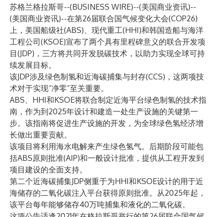
苏格兰格拉斯哥--(
BUSINESS WIRE
)--
(美国商业资讯)--
(美国商业资讯)--在第26届联合国气候变化大会(COP26)
上，美国船级社(ABS)、现代重工(HHI)和韩国造船与海洋
工程公司(KSOE)宣布了两个具有里程碑意义的联合开发项
目(JDP)，三方将共同开发脱碳技术，以助力实现全球可持
续发展目标。
该JDP涉及绿色制氢和近海碳捕集与封存(CCS)，这两项技
术对于实现“净零”至关重要。
ABS、HHI和KSOE将联合制定近海平台绿色制氢的技术指
南，作为到2025年设计和建造一处生产设施的关键第一
步。该指南将促进生产设施的开发，为全球绿色氢经济增
长做出重要贡献。
该项目将利用海水电解来产生绿色氢气。后期阶段可能包
括ABS原则批准(AIP)和一般设计批准，提供从工程开发到
项目建设的全面支持。
第二个近海碳捕集JDP侧重于为HHI和KSOE设计的用于近
海储存的二氧化碳注入平台获得原则批准。从2025年起，
该平台每年能够储存40万吨捕集和液化的二氧化碳。
这项公告适逢2021年在格拉斯哥举行的第26届联合国气候