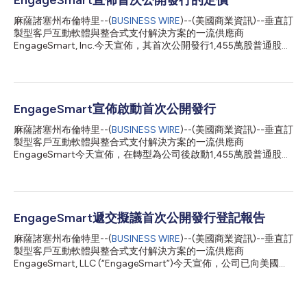
麻薩諸塞州布倫特里--(
BUSINESS WIRE
)--(美國商業資訊)--垂直訂
製型客戶互動軟體與整合式支付解決方案的一流供應商
EngageSmart, Inc.今天宣佈，其首次公開發行1,455萬股普通股的
定價為每股26美元。本次發行的股票包括由EngageSmart發行的
1,300萬股普通股，以及由EngageSmart的某些現有股東出售的
155萬股普通股。此外，承銷商將享有為期30天的購買選擇權，可
按首次公開發行價減去承銷折扣和佣金的價格，從EngageSmart
和售股股東處再購買至多218.25萬股普通股。EngageSmart將不
EngageSmart宣佈啟動首次公開發行
會從股東的普通股股份出售中獲得任何收益。 這些股票可望於
麻薩諸塞州布倫特里--(
BUSINESS WIRE
)--(美國商業資訊)--垂直訂
2021年9月23日（星期四）在紐約證券交易所開始交易，股票代碼
製型客戶互動軟體與整合式支付解決方案的一流供應商
為“ESMT”。本次發行可望於2021年9月27日結束，但須滿足慣例
EngageSmart今天宣佈，在轉型為公司後啟動1,455萬股普通股的
成交條件。 摩根大通(J.P. Morgan)、高盛有限責任公司(Goldman
首次公開發行。本次發行包括由EngageSmart發行的1,300萬股普
Sachs & Co. LLC)、美國銀行證券(BofA Securities)和花旗集團
通股，以及由EngageSmart的某些現有股東出售的155萬股普通
(Citigroup)擔任擬議發行的主辦承銷商。德意志銀行證券
股。承銷商將享有為期30天的購買選擇權，可按首次公開發行價
(Deutsche...
減去承銷折扣和佣金的價格，從EngageSmart和售股股東處再購
買最多218.25萬股普通股。EngageSmart將不會從售股股東的普
EngageSmart遞交擬議首次公開發行登記報告
通股股份出售中獲得任何收益。目前，首次公開發行價格預計在每
麻薩諸塞州布倫特里--(
BUSINESS WIRE
)--(美國商業資訊)--垂直訂
股23.00美元至25.00美元之間。EngageSmart計畫在紐約證券交
製型客戶互動軟體與整合式支付解決方案的一流供應商
易所上市交易其普通股，股票代碼為“ESMT”。 摩根大通(J.P.
EngageSmart, LLC (“EngageSmart”)今天宣佈，公司已向美國證
Morgan)、高盛有限責任公司(Goldman Sachs & Co. LLC)、美國
券交易委員會(“SEC”)公開遞交關於擬議之普通股首次公開發行的
銀行證券(BofA Securities)和花旗集團(Citigroup)將擔任擬議發行
Form S-1登記報告。發行的股票數量和價格範圍尚未確定。
的主辦承銷商。德意志銀行證券(Deutsche Bank Securiti...
EngageSmart計畫在紐約證券交易所上市交易其普通股，股票代