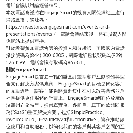
電話會議以討論經營結果。
本次電話會議將在EngageSmart的投資人關係網站上進行
網路直播，網址為：
https://investors.engagesmart.com/events-and-
presentations/events./
。電話會議結束後，將在投資人關
係網站上提供重播。
對於希望參加電話會議的投資人和分析師，美國國內電話
撥接號碼為(844) 200-6205，國際電話撥接號碼為(929)
526-1599。電話會議存取碼為867326。
關於EngageSmart
EngageSmart是首屈一指的垂直訂製型客戶互動軟體與綜
合支付解決方案供應商。EngageSmart的目標是簡化客戶
的互動過程，讓客戶能夠將資源集中在可以改善業務並為
社區提供更佳服務的計畫上。EngageSmart總部位於麻薩
諸塞州布倫特里，提供單實例、多租戶、真正的軟體即服
務(“SaaS”)垂直解決方案，包括SimplePractice、
InvoiceCloud、HealthPay24和DonorDrive，旨在推動數
位應用和自助服務，以簡化我們的客戶與其客戶之間的互