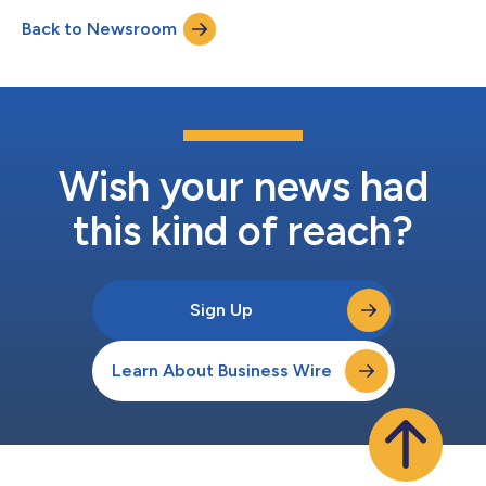
碼為“ESMT”。 摩根大通(J.P. Morgan)、高盛有限責任公司
Back to Newsroom
(Goldman Sachs & Co. LLC)、美國銀行證券(BofA Securities)和
花旗集團(Citigroup)將擔任擬議發行的主辦承銷商。德意志銀行證
券(Deutsche Bank Securities)、Raymond James、Truist
Securities和William Blair將擔任擬議發行的承銷商。KeyBanc
Capital Markets、Needham & Company、Penserra Securities
LLC、R. Seelaus &...
Wish your news had
this kind of reach?
Sign Up
Learn About Business Wire