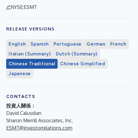
NYSE:ESMT
RELEASE VERSIONS
English
Spanish
Portuguese
German
French
Italian (Summary)
Dutch (Summary)
Chinese Traditional
Chinese Simplified
Japanese
CONTACTS
投資人關係：
David Calusdian
Sharon Merrill Associates, Inc.
ESMT@investorrelations.com