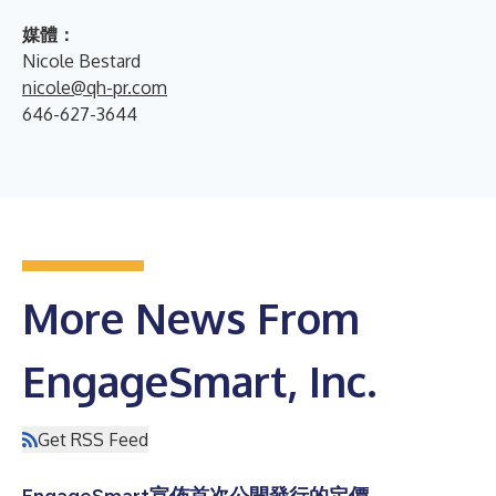
媒體：
Nicole Bestard
nicole@qh-pr.com
646-627-3644
More News From
EngageSmart, Inc.
Get RSS Feed
EngageSmart宣佈首次公開發行的定價