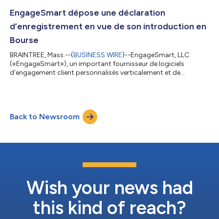
d'actions ordinaires mises à disposition par EngageSmart et 1
550 000 actions ordinaires vendues par certains des
EngageSmart dépose une déclaration
actionnaires existants d...
d’enregistrement en vue de son introduction en
Bourse
BRAINTREE, Mass.--(
BUSINESS WIRE
)--EngageSmart, LLC
(«EngageSmart»), un important fournisseur de logiciels
d’engagement client personnalisés verticalement et de
solutions de paiement intégrées, a annoncé aujourd’hui avoir
officiellement déposé une déclaration d’enregistrement sur
formulaire S-1 auprès de la SEC (Securities and Exchange
Commission) en vue d’introduire ses actions ordinaires en
Back to Newsroom
Bourse. Le nombre d’actions qui seront offertes et la fourchette
du prix de l’offre restent à détermine...
Wish your news had
this kind of reach?