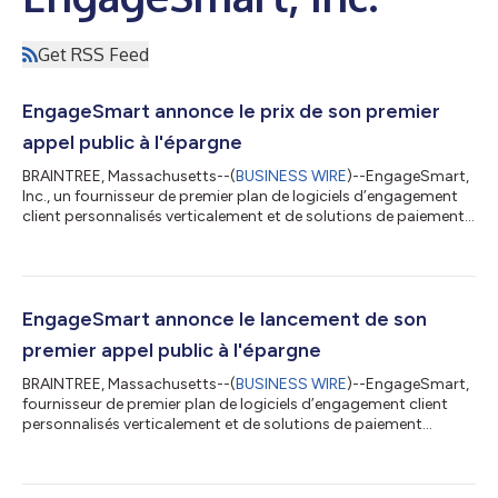
Get RSS Feed
EngageSmart annonce le prix de son premier
appel public à l'épargne
BRAINTREE, Massachusetts--(
BUSINESS WIRE
)--EngageSmart,
Inc., un fournisseur de premier plan de logiciels d’engagement
client personnalisés verticalement et de solutions de paiement
intégrées, a annoncé aujourd’hui le prix de son premier appel
public à l'épargne portant sur 14 550 000 actions ordinaires à
un prix de 26,00 dollars l’unité. Parmi les actions offertes, 13
millions sont offertes par EngageSmart et 1 550 000 sont
offertes par certains des actionnaires existants
EngageSmart annonce le lancement de son
d’EngageSmart. Par ai...
premier appel public à l'épargne
BRAINTREE, Massachusetts--(
BUSINESS WIRE
)--EngageSmart,
fournisseur de premier plan de logiciels d’engagement client
personnalisés verticalement et de solutions de paiement
intégrées, a annoncé aujourd'hui le lancement de son premier
appel public à l'épargne de 14 550 000 actions ordinaires à la
suite de sa conversion en société. L'offre porte sur 13 000 000