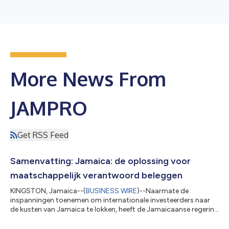
More News From
JAMPRO
Get RSS Feed
Samenvatting: Jamaica: de oplossing voor
maatschappelijk verantwoord beleggen
KINGSTON, Jamaica--(
BUSINESS WIRE
)--Naarmate de
inspanningen toenemen om internationale investeerders naar
de kusten van Jamaica te lokken, heeft de Jamaicaanse regering
haar inspanningen verdubbeld om meer lokale en buitenlandse
directe investeringen aan te trekken. De aanstaande