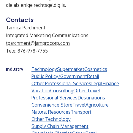
die als enige rechtsgeldig is.
Contacts
Tamica Parchment
Integrated Marketing Communications
tparchment@jamprocorp.com
Tele: 876-978-7755
Technology
Supermarket
Cosmetics
Industry:
Public Policy/Government
Retail
Other Professional Services
Legal
Finance
Vacation
Consulting
Other Travel
Professional Services
Destinations
Convenience Store
Travel
Agriculture
Natural Resources
Transport
Other Technology
Supply Chain Management