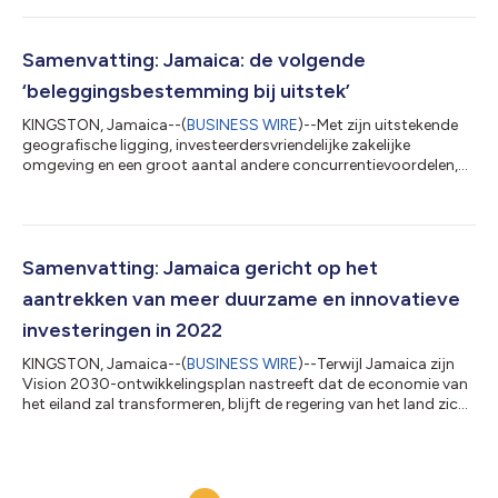
tweedaagse ‘Invest Jamaica – the Nearshore Delivery Hub of the
Caribbean’-conferentie, die op 29-30 november in Montego
Bay zal worden gehouden, zal Jamaica blijven positioneren als
Samenvatting: Jamaica: de volgende
de volgende wereldwijde ‘investerin...
‘beleggingsbestemming bij uitstek’
KINGSTON, Jamaica--(
BUSINESS WIRE
)--Met zijn uitstekende
geografische ligging, investeerdersvriendelijke zakelijke
omgeving en een groot aantal andere concurrentievoordelen,
wordt Jamaica gezien als een zeer aantrekkelijke
investeringsbestemming. De Jamaicaanse regering heeft een
nationaal investeringsbeleid goedgekeurd dat een reeks
initiatieven oplevert die het voor zowel Jamaicanen als
buitenlanders gemakkelijker maken om in Jamaica te investeren.
Samenvatting: Jamaica gericht op het
Ministeries en aanverwante instanties zullen...
aantrekken van meer duurzame en innovatieve
investeringen in 2022
KINGSTON, Jamaica--(
BUSINESS WIRE
)--Terwijl Jamaica zijn
Vision 2030-ontwikkelingsplan nastreeft dat de economie van
het eiland zal transformeren, blijft de regering van het land zich
ontwikkelen en zoeken naar innovatieve investeringen die de
economische en sociale groei kunnen versnellen. Deze
investeringsprojecten zullen niet alleen economische voordelen
opleveren, maar zullen ook duurzaam zijn, nieuwe wegen creëren