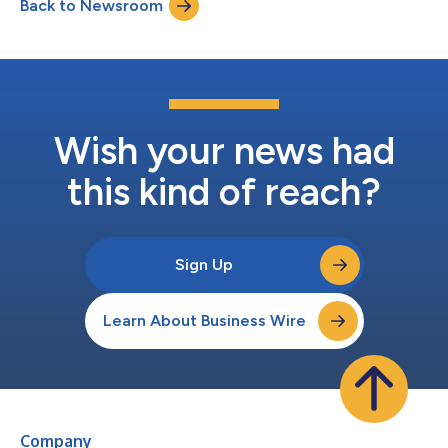
Back to Newsroom
voor ontwikkeling in gemeenschappen, dorpen en steden, en
zullen leiden tot...
Wish your news had
this kind of reach?
Sign Up
Learn About Business Wire
Company