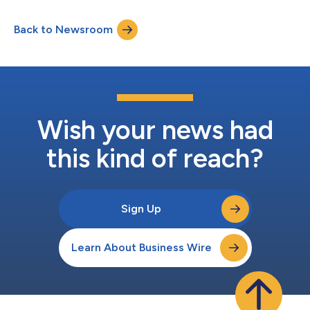
soziale Wachstum beschleunigen können. Diese
Investitionsprojekte werden sich nicht nur in wirtschaftlicher
Back to Newsroom
Hinsicht auszahlen, sondern sie werden auch nachhaltig sein,
neue Wege für die Entwicklung von Gemeinden,...
Wish your news had
this kind of reach?
Sign Up
Learn About Business Wire