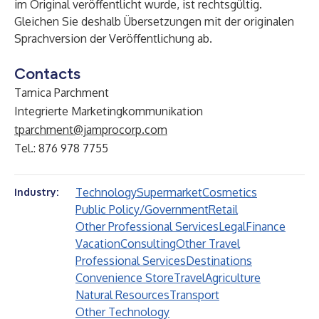
im Original veröffentlicht wurde, ist rechtsgültig.
Gleichen Sie deshalb Übersetzungen mit der originalen
Sprachversion der Veröffentlichung ab.
Contacts
Tamica Parchment
Integrierte Marketingkommunikation
tparchment@jamprocorp.com
Tel.: 876 978 7755
Technology
Supermarket
Cosmetics
Industry:
Public Policy/Government
Retail
Other Professional Services
Legal
Finance
Vacation
Consulting
Other Travel
Professional Services
Destinations
Convenience Store
Travel
Agriculture
Natural Resources
Transport
Other Technology