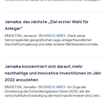
die jamaikanische Regierung ihre Bemühungen, um mehr in- und
ausländische Direktinvestitionen anzuziehen. Die kommende
zweitägige „Invest Jamaica – the Nearshore Delivery Hub of the
Caribbean“ Konferenz, die vom 29. bis 30. November in
Montego Bay stattfindet, wird Jamaika weiterhin als nächsten
Jamaika: das nächste „Ziel erster Wahl für
globalen „bevorzugten Investitions...
Anleger“
KINGSTON, Jamaica--(
BUSINESS WIRE
)--Dank seiner
hervorragenden geografischen Lage, anlegerfreundlichen
Geschäftsumgebung und vieler anderer Wettbewerbsvorteile
wird Jamaika als sehr attraktives Investitionsziel betrachtet. Die
Regierung Jamaikas hat eine nationale Investitionsrichtlinie
verabschiedet, die eine ganze Reihe von Initiativen umsetzt, um
es sowohl für Jamaikaner als auch Ausländer einfacher zu
machen, in Jamaika zu investieren. Ministerien und die
Jamaika konzentriert sich darauf, mehr
dazugehörigen Behörden werden so au...
nachhaltige und innovative Investitionen im Jahr
2022 anzuziehen
KINGSTON, Jamaika--(
BUSINESS WIRE
)--Im Zuge der
Umsetzung des Entwicklungsplans Vision 2030, der die
wirtschaftliche Entwicklung der Insel transformieren wird, setzt
die jamaikanische Regierung die Entwicklung und Suche nach
innovativen Investitionen fort, die das wirtschaftliche und