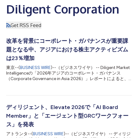
Diligent Corporation
Get RSS Feed
改革を背景にコーポレート・ガバナンスが重要課
題となる中、アジアにおける株主アクティビズム
は23％増加
東京--(
BUSINESS WIRE
)--（ビジネスワイヤ） -- Diligent Market
Intelligenceの「2026年アジアのコーポレート・ガバナンス
（Corporate Governance in Asia 2026）」レポートによると、
アジアにおける株主アクティビズムは記録的な水準に達してお
り、投資家たちが新たな機会を捉えるべく同地域への注目を強め
る中、2025年には活動が約23％増加しました。 2025年には、
アジアを拠点とする約250社がアクティビストによる要求に直面
し、この数は2024年の203社から増加しています。この動き
ディリジェント、Elevate 2026で「AI Board
は、アクティビストが100社以上の発行体を対象としたことで、
Member」と「エージェント型GRCワークフォー
2026年第1四半期にも継続しました。 コーポレート・ガバナンス
に関する問題は、2026年第1四半期のアクティビストによる要求
ス」を発表
の約3分の1、そして2025年の全要求の4分の1を占めており、こ
アトランタ--(
BUSINESS WIRE
)--（ビジネスワイヤ） -- ディリジ
れは政府や規制当局による改革が、ガバナンスを重要課題に押し