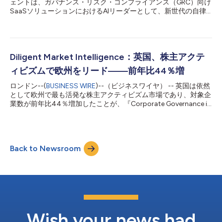
ェントは、ガバナンス・リスク・コンプライアンス（GRC）向け
上げていることを反映しています。 アクティビズムの主要推進
SaaSソリューションにおけるAIリーダーとして、新世代の自律
国として台頭する日本 日本はアジア域内におけるアクティビズ
型AIエージェントを発表しました。これには、取締役向けのセキ
ムの中心地とな...
ュアなAIアシスタント「AI Board Member」と、Diligent One
Platform全体に組み込まれたエージェントの協調ネットワークが
含まれます。単一のコマンドセンターから利用可能なこれらのエ
ージェントは、ガバナンス、リスク、コンプライアンスおよびサ
Diligent Market Intelligence：英国、株主アクテ
ードパーティ管理にわたる複数ステップのワークフローを自動化
ィビズムで欧州をリード——前年比44％増
し、組織に追加の人員を増やすことなく「GRCマネージャー」に
相当する効果をもたらします。 「AIは、それを活用するチームの
ロンドン--(
BUSINESS WIRE
)--（ビジネスワイヤ） -- 英国は依然
能力を飛躍的に高めます。取締役会も例外ではありません」と、
として欧州で最も活発な株主アクティビズム市場であり、対象企
ディリジェントの社長兼CEOであるブライアン・スタッフォード
業数が前年比44％増加したことが、『Corporate Governance in
は述べています。「AI Board Memberと、Diligent One Platform
Europe 2025』 （Diligent Market Intelligence ＜DMI＞発行）で
全体に組み込まれた自律型エージェントのネットワークにより、
明らかになりました。2024年9月から2025年8月の期間におい
C-suite（...
て、英国企業52社がアクティビズムの対象となり、前年同期の
36社から大幅に増加しています。これは市場全体で株主関与が一
Back to Newsroom
段と強まっていることを示しています。 「英国は欧州における
公開型エンゲージメントの主要な牽引役であり、非公開の交渉が
成果を上げない場合には、他の欧州市場でも同様の戦略が取られ
るようになっています」と、ジョシュ・ブラック（DMI編集長）
は述べています。「欧州のアクティビズムは、敵対的なメディア
キャンペーンから非公開の対話まで多岐にわたります。取締役会
は、例年以上に忙しくなるであろう年次総会シーズンに向け、あ
らゆる展開に備える必要があります」 グローバル法律事務所ホ
Wish your news had
ワイト＆ケースと共同で...