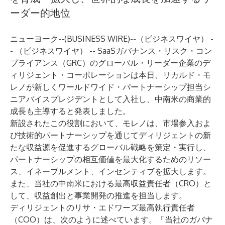
ーダー的地位
ニューヨーク--(
BUSINESS WIRE
)--
（ビジネスワイヤ） -
- （ビジネスワイヤ） -- SaaSガバナンス・リスク・コン
プライアンス（GRC）のグローバル・リーダー企業の
デ
ィリジェント・コーポレーション
は本日、リカルド・モ
レノが新しくワールドワイド・パートナーシップ担当シ
ニアバイスプレジデントとして入社し、中南米の商業的
成長も主導すると発表しました。
新設されたこの役割において、モレノは、市場参入およ
び技術的パートナーシップを通じてディリジェントの新
たな収益源を促進するグローバル戦略を策定・実行し、
パートナーシップの相互価値を最大化するためのリソー
ス、イネーブルメント、インセンティブを拡大します。
また、当社の中南米における最高収益責任者（CRO）と
して、収益創出と事業開発の推進を担当します。
ディリジェントのリサ・エドワーズ最高執行責任者
（COO）は、次のように述べています。「当社のガバナ