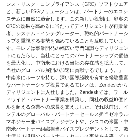
ンス・リスク・コンプライアンス（GRC）ソフトウエア
と、新しいESGソリューションは、パートナーのエコシ
ステムに自然に適合します。この新しい役割は、顧客の
GRCの効果を高めるに当たってディリジェントが再販業
者、システム・インテグレーター、戦略的パートナーシ
ップを重視する姿勢を強めていることを反映していま
す。モレノは事業開発の幅広い専門知識をディリジェン
トにもたらし、当社にとってのパートナーシップの価値
を最大化し、中南米における当社の存在感を拡大して、
当社のグローバル展開の加速に貢献するでしょう。」
中南米にルーツを持ち、深い国際経験を有する経験豊富
なパートナーシップ役員であるモレノは、Zendeskから
ディリジェントに入社しました。Zendeskでは、ワール
ドワイド・パートナー事業を構築し、同社の収益10億ド
ルを超える企業への成長を支えました。それ以前は、イ
ンテルのグローバル・パートナーセールス担当ゼネラル
マネジャー兼バイスプレジデントや、シスコの米国・中
南米パートナー組織担当バイスプレジデントとして、数
十億ドル規模のパートナー・セールス事業を主導してい