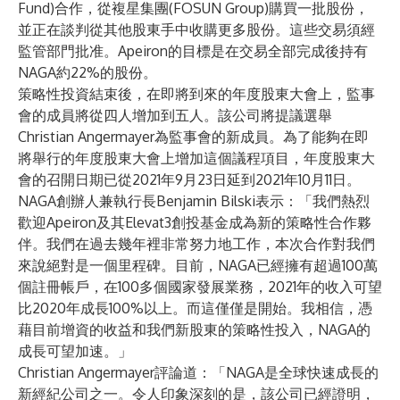
Fund)合作，從複星集團(FOSUN Group)購買一批股份，
並正在談判從其他股東手中收購更多股份。這些交易須經
監管部門批准。Apeiron的目標是在交易全部完成後持有
NAGA約22%的股份。
策略性投資結束後，在即將到來的年度股東大會上，監事
會的成員將從四人增加到五人。該公司將提議選舉
Christian Angermayer為監事會的新成員。為了能夠在即
將舉行的年度股東大會上增加這個議程項目，年度股東大
會的召開日期已從2021年9月23日延到2021年10月11日。
NAGA創辦人兼執行長Benjamin Bilski表示：「我們熱烈
歡迎Apeiron及其Elevat3創投基金成為新的策略性合作夥
伴。我們在過去幾年裡非常努力地工作，本次合作對我們
來說絕對是一個里程碑。目前，NAGA已經擁有超過100萬
個註冊帳戶，在100多個國家發展業務，2021年的收入可望
比2020年成長100%以上。而這僅僅是開始。我相信，憑
藉目前增資的收益和我們新股東的策略性投入，NAGA的
成長可望加速。」
Christian Angermayer評論道：「NAGA是全球快速成長的
新經紀公司之一。令人印象深刻的是，該公司已經證明，