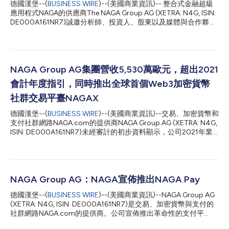
德國漢堡--(
BUSINESS WIRE
)--(美國商業資訊)-- 整合式金融超級
應用程式NAGA的供應商The NAGA Group AG (XETRA: N4G, ISIN:
DE000A161NR7)誠邀分析師、投資人、股東以及媒體與合作夥伴
于中歐夏令時2024年7月11日16:00參加其線上舉行的資本市場日
活動。2024年資本市場日將提供有關NAGA Group策略願景和發
展雄心的寶貴見解。 NAGA Group新任執行長Octavian Patrascu
將主持2024年資本市場日線上活動，並詳細介紹公司的最新成
就、未來計畫以及集團正在開闢的創新之路。 關鍵主題 公司業
NAGA Group AG集團營收5,530萬歐元，超出2021
績：2024年上半年財務業績和里程碑 與CAPEX.com合併：策略
會計年度指引，同時推出全球首個Web3加密貨幣
理由，旨在提高財務效率和市場影響力 創新與科技：執行長
Octavian Patrascu介紹集團願景，包括推出NAGA超級應用程式
社群交易平臺NAGAX
未來計畫：升級NAGA應用程式和生態系統，重點關注使用者體
德國漢堡--(
BUSINESS WIRE
)--(美國商業資訊)--交易、加密貨幣和
驗、人工智慧整合以及授權使用者建立自己的金融工具 NAGA
支付社群網路NAGA.com的提供商NAGA Group AG (XETRA: N4G,
Group的2024年資本市場日將在線上舉行。除英文演講外，還將
ISIN: DE000A161NR7)未經審計的初步資料顯示，公司2021年業
提供德文翻譯。演講結束後將進行問答...
績超越其營收指引。 合併集團營收較前一年（2020年：2,440萬
歐元）增加了一倍多，達到約5,530萬歐元。業績強勁成長也帶來
了1,280萬歐元的創紀錄EBITDA，這一數字幾乎是2020年（660
萬歐元）的兩倍。此外，NAGA報告指出，其交易平臺的新增帳號
數量超過27.7萬個，較去年成長128%（2020年：12.2萬個新帳
NAGA Group AG：NAGA宣佈推出NAGA Pay
號）。 2021年交易額首次達到2,500億歐元，這表示與2020年
德國漢堡--(
BUSINESS WIRE
)--(美國商業資訊)--NAGA Group AG
（1,210億歐元）相比增加一倍。此外，NAGA執行了1,000多萬筆
(XETRA: N4G, ISIN: DE000A161NR7)是交易、加密貨幣與支付的
真實貨幣交易，較2020年（630萬筆）增加了60%。值得注意的
社群網路NAGA.com的提供商。公司宣佈推出革命性的支付平
是，最為搶眼的成長領域為複製交易活動。2021年NAGA透過其獨
臺“NAGA Pay”，可支援英國/歐洲支付以及VISA轉帳卡。 NAGA
特的Auto Copy工具複製了480萬筆交易，幾乎是2020年（170