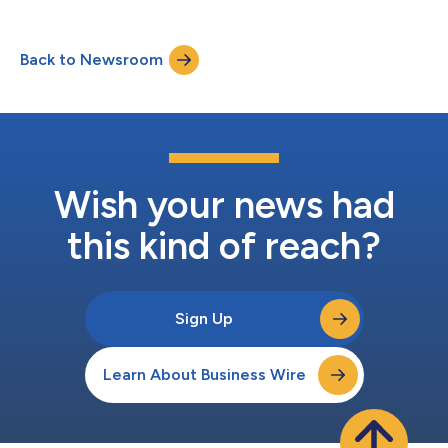
Pay的獨特計畫結合了IBAN帳戶、VISA轉帳卡、經紀帳戶、複製交
萬筆複製交易）的三倍。 NAGA創辦人兼執行長Benjamin Bilski表
易以及實體加密貨幣錢包等，其中實體加密貨幣錢包正等待取得許
示...
可。 全新的NAGA Pay應用程式支援歐洲經濟區和英國的支付業
Back to Newsroom
務，並支援已被全球逾1.4億戶商家接受、獲全球認可的VISA轉帳
卡。用戶可在NAGA Pay應用程式中免費進行銀行轉帳和匯款給朋
友。此外，NAGA Pay已融合到整個NAGA交易基礎設施中。 NAGA
執行長Benjamin Bilski表示：「我們為這些新功能付出了努力，並
對NAGA Pay為客戶提供的可能性感到興奮。除了能夠進行支付和
匯款外，用戶還可一鍵投資包括普通股票在內的逾1,500項資產，
每筆交易僅需0.99歐元。此外，用戶可複製其他交易者的交易以
及被其他用戶複製。一旦加密服務...
Wish your news had
this kind of reach?
Sign Up
Learn About Business Wire