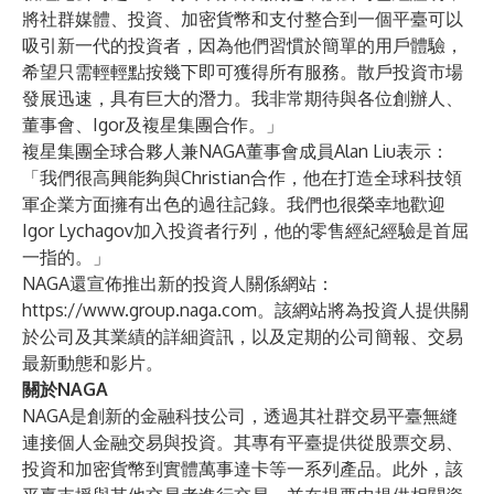
將社群媒體、投資、加密貨幣和支付整合到一個平臺可以
吸引新一代的投資者，因為他們習慣於簡單的用戶體驗，
希望只需輕輕點按幾下即可獲得所有服務。散戶投資市場
發展迅速，具有巨大的潛力。我非常期待與各位創辦人、
董事會、Igor及複星集團合作。」
複星集團全球合夥人兼NAGA董事會成員Alan Liu表示：
「我們很高興能夠與Christian合作，他在打造全球科技領
軍企業方面擁有出色的過往記錄。我們也很榮幸地歡迎
Igor Lychagov加入投資者行列，他的零售經紀經驗是首屈
一指的。」
NAGA還宣佈推出新的投資人關係網站：
https://www.group.naga.com
。該網站將為投資人提供關
於公司及其業績的詳細資訊，以及定期的公司簡報、交易
最新動態和影片。
關於NAGA
NAGA是創新的金融科技公司，透過其社群交易平臺無縫
連接個人金融交易與投資。其專有平臺提供從股票交易、
投資和加密貨幣到實體萬事達卡等一系列產品。此外，該