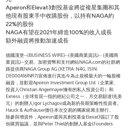
Apeiron和Elevat3創投基金將從複星集團和其
他現有股東手中收購股份，以持有NAGA約
22%的股份
NAGA有望在2021年締造100%的收入成長
額外融資將推動加速成長
德國漢堡--(
BUSINESS WIRE
)--
(美國商業資訊)-- (美國商
業資訊)--交易、加密貨幣和支付網站NAGA.com的社群網
路提供商NAGA Group AG (XETRA: N4G, ISIN:
DE000A161NR7)宣佈進行其迄今為止規模最大的一輪股權
融資，並歡迎Apeiron Investment Group Ltd（企業家、
投資人Christian Angermayer擁有的私人投資公司）和
Exness（全球首屈一指的經紀公司之一，月交易額達1兆美
元）的創辦人Igor Lychagov成為新的長期策略性投資者。
Hauck & Aufhäuser擔任本次交易的獨家統籌主辦行。
除參與增資外，Apeiron還與其創投基金Elevat3簽訂了股
份購買協議，並與Peter Thiel的創辦人基金(Founders