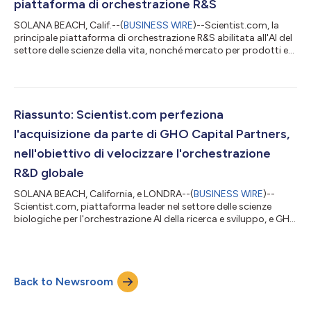
piattaforma di orchestrazione R&S
SOLANA BEACH, Calif.--(
BUSINESS WIRE
)--Scientist.com, la
principale piattaforma di orchestrazione R&S abilitata all'AI del
settore delle scienze della vita, nonché mercato per prodotti e
servizi scientifici, oggi ha annunciato il lancio del suo Innovation
Hub® unificato, una nuova meta digitale che riunisce
formazione scientifica, contenuti tecnici, approfondimenti del
settore e accesso alla rete globale di fornitori di Scientist.com.
Man mano che la R&S nelle scienze della vita diventa...
Riassunto: Scientist.com perfeziona
l'acquisizione da parte di GHO Capital Partners,
nell'obiettivo di velocizzare l'orchestrazione
R&D globale
SOLANA BEACH, California, e LONDRA--(
BUSINESS WIRE
)--
Scientist.com, piattaforma leader nel settore delle scienze
biologiche per l'orchestrazione AI della ricerca e sviluppo, e GHO
Capital Partners LLP ("GHO"), investitore di private equity
specializzato nel settore delle cure sanitarie mondiali, oggi
hanno annunciato il perfezionamento dell'acquisizione di
Scientist.com da parte di GHO. La transazione rappresenta
Back to Newsroom
l'inizio di una fase di espansione accelerata per Scientist.com e
ne rafforza la m...