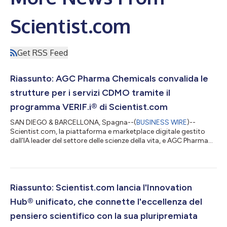
Scientist.com
Get RSS Feed
Riassunto: AGC Pharma Chemicals convalida le
strutture per i servizi CDMO tramite il
programma VERIF.i® di Scientist.com
SAN DIEGO & BARCELLONA, Spagna--(
BUSINESS WIRE
)--
Scientist.com, la piattaforma e marketplace digitale gestito
dall'IA leader del settore delle scienze della vita, e AGC Pharma
Chemicals, un'organizzazione leader globale per lo sviluppo e la
produzione conto terzi (CDMO) per principi attivi farmaceutici
a piccole molecole e HPAPI, ha annunciato oggi che AGC ha
portato a termine con successo una valutazione in loco del suo
nuovo stabilimento di Barcellona utilizzando il programma di
Riassunto: Scientist.com lancia l'Innovation
pre-valutazio...
Hub® unificato, che connette l'eccellenza del
pensiero scientifico con la sua pluripremiata