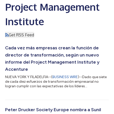
Project Management
Institute
Get RSS Feed
Cada vez más empresas crean la función de
director de transformación, según un nuevo
informe del Project Management Institute y
Accenture
NUEVA YORK Y FILADELFIA--(
BUSINESS WIRE
)--Dado que siete
de cada diez esfuerzos de transformación empresarial no
logran cumplir con las expectativas de los líderes
empresariales, muchas empresas están añadiendo un nuevo
papel ejecutivo al cuerpo directivo: el director de
transformación, según un nuevo informe de la Iniciativa
Brightline® del Project Management Institute desarrollado en
colaboración con Accenture (NYSE: ACN). El informe, Director
Peter Drucker Society Europe nombra a Sunil
de transformación: por qué son importantes los lí...