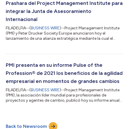
Prashara del Project Management Institute para
integrar la Junta de Asesoramiento
Internacional
FILADELFIA--(
BUSINESS WIRE
)--Project Management Institute
(PMI) y Peter Drucker Society Europe anunciaron hoy el
lanzamiento de una alianza estratégica mediante la cual el
presidente y director ejecutivo de PMI, Sunil Prashara, se sumará
a la Junta de Asesoramiento Internacional de Drucker Society.
Peter Drucker Society Europe es una organización sin fines de
lucro que busca promover el diálogo crítico e internacional
entre profesionales de la gestión, académicos y otras partes
PMI presenta en su informe Pulse of the
interesadas. Su...
Profession® de 2021 los beneficios de la agilidad
empresarial en momentos de grandes cambios
FILADELFIA--(
BUSINESS WIRE
)--Project Management Institute
(PMI), la asociación líder mundial para profesionales de
proyectos y agentes de cambio, publicó hoy su informe anual
Pulse of the Profession®. Si bien las organizaciones atravesaron
importantes trastornos el año pasado y muchos proyectos
quedaron en suspenso, el informe concluyó que las
organizaciones pudieron estar a la altura del desafío. De hecho,
Back to Newsroom
de los proyectos que lograron seguir adelante, el 73 por ciento