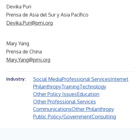
Devika Puri
Prensa de Asia del Sur y Asia Pacífico
Devika.Puri@pmi.org
Mary Yang
Prensa de China
Mary.Yang@pmi.org
Social Media
Professional Services
Internet
Industry:
Philanthropy
Training
Technology
Other Policy Issues
Education
Other Professional Services
Communications
Other Philanthropy
Public Policy/Government
Consulting