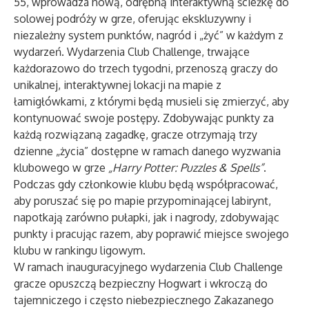
55, wprowadza nową, odrębną interaktywną ścieżkę do
solowej podróży w grze, oferując ekskluzywny i
niezależny system punktów, nagród i „żyć” w każdym z
wydarzeń. Wydarzenia Club Challenge, trwające
każdorazowo do trzech tygodni, przenoszą graczy do
unikalnej, interaktywnej lokacji na mapie z
łamigłówkami, z którymi będą musieli się zmierzyć, aby
kontynuować swoje postępy. Zdobywając punkty za
każdą rozwiązaną zagadkę, gracze otrzymają trzy
dzienne „życia” dostępne w ramach danego wyzwania
klubowego w grze
„Harry Potter: Puzzles & Spells”
.
Podczas gdy członkowie klubu będą współpracować,
aby poruszać się po mapie przypominającej labirynt,
napotkają zarówno pułapki, jak i nagrody, zdobywając
punkty i pracując razem, aby poprawić miejsce swojego
klubu w rankingu ligowym.
W ramach inauguracyjnego wydarzenia Club Challenge
gracze opuszczą bezpieczny Hogwart i wkroczą do
tajemniczego i często niebezpiecznego Zakazanego