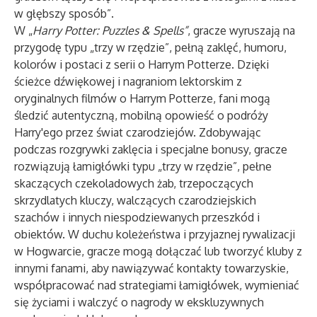
w głębszy sposób”.
W „
Harry Potter: Puzzles & Spells”
, gracze wyruszają na
przygodę typu „trzy w rzędzie”, pełną zaklęć, humoru,
kolorów i postaci z serii o Harrym Potterze. Dzięki
ścieżce dźwiękowej i nagraniom lektorskim z
oryginalnych filmów o Harrym Potterze, fani mogą
śledzić autentyczną, mobilną opowieść o podróży
Harry'ego przez świat czarodziejów. Zdobywając
podczas rozgrywki zaklęcia i specjalne bonusy, gracze
rozwiązują łamigłówki typu „trzy w rzędzie”, pełne
skaczących czekoladowych żab, trzepoczących
skrzydlatych kluczy, walczących czarodziejskich
szachów i innych niespodziewanych przeszkód i
obiektów. W duchu koleżeństwa i przyjaznej rywalizacji
w Hogwarcie, gracze mogą dołączać lub tworzyć kluby z
innymi fanami, aby nawiązywać kontakty towarzyskie,
współpracować nad strategiami łamigłówek, wymieniać
się życiami i walczyć o nagrody w ekskluzywnych