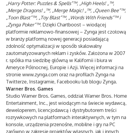
„Harry Potter: Puzzles & Spells”™, „High Heels! „™,
„Merge Dragons! „™, „Merge Magic! „™, „Queen Bee”™,
„Toon Blast”™, „Toy Blast”™, „Words With Friends”™ i
„Zynga Poker”™.
Dzięki Chartboost – wiodącej
platformie reklamowo-finansowej – Zynga jest czołową
w branży platformą nowej generacji posiadającą
zdolność optymalizacji w sposób skalowalny
zautomatyzowanych reklam i zysków. Założona w 2007
r. spółka ma siedzibę główną w Kalifornii i biura w
Ameryce Północnej, Europie i Azji. Więcej informacji na
stronie
www.zynga.com
oraz na profilach Zynga na
Twitterze
,
Instagramie
,
Facebooku
lub
blogu Zynga
.
Warner Bros. Games
Studio Warner Bros. Games, oddział Warner Bros. Home
Entertainment, Inc., jest wiodącym na świecie wydawcą,
deweloperem, licencjodawcą i dystrybutorem treści
rozrywkowych na platformach interaktywnych, w tym na
konsole, urządzenia przenośne, mobilne i gry na PC
zarówno w zakresie projektów własnych, jak i innych