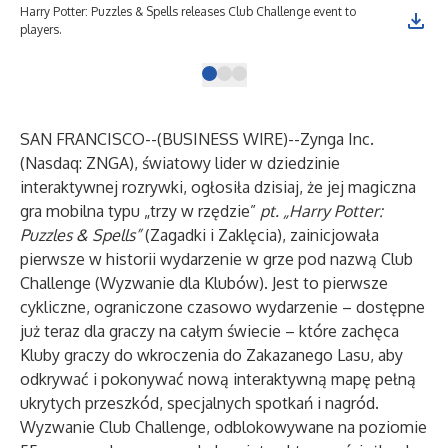
Harry Potter: Puzzles & Spells releases Club Challenge event to
Mag
players.
rel
SAN FRANCISCO--(
BUSINESS WIRE
)--
Zynga Inc.
(Nasdaq: ZNGA), światowy lider w dziedzinie
interaktywnej rozrywki, ogłosiła dzisiaj, że jej magiczna
gra mobilna typu „trzy w rzędzie”
pt. „Harry Potter:
Puzzles & Spells”
(Zagadki i Zaklęcia), zainicjowała
pierwsze w historii wydarzenie w grze pod nazwą Club
Challenge (Wyzwanie dla Klubów). Jest to pierwsze
cykliczne, ograniczone czasowo wydarzenie – dostępne
już teraz dla graczy na całym świecie – które zachęca
Kluby graczy do wkroczenia do Zakazanego Lasu, aby
odkrywać i pokonywać nową interaktywną mapę pełną
ukrytych przeszkód, specjalnych spotkań i nagród.
Wyzwanie Club Challenge, odblokowywane na poziomie