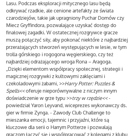
Lasu. Podczas eksploracji mitycznego lasu będą
odkrywać rzadkie, ale cenione artefakty ze świata
czarodziejów, takie jak upragniony Puchar Domów czy
Miecz Gryffindora, pozwalające uzyskać dostęp do
finałowej zagadki. W ostatecznej rozgrywce gracze
muszą połączyć siły, aby pokonać niektóre z najbardziej
przerażających stworzeń występujących w lesie, w tym
trolla górskiego i rogogona węgierskiego, czy też
najbardziej odrażającego wroga Rona – Aragoga.
„Dzięki elementom współpracy społecznej, strategii i
magicznej rozgrywki z kultowymi zaklęciami i
czekoladowymi żabami, >>
Harry Potter: Puzzles &
Spells<<
oferuje nieporównywalne z niczym innym
doświadczenie w grze typu >>
trzy w rzędzie<<
-
powiedział Yaron Leyvand, wiceprezes wykonawczy ds.
gier w firmie Zynga. - Zawody Club Challenge to
mieszanka emocji, tajemnic i przyjaźni, które są
kluczowe dla serii o Harrym Potterze i pozwalają
graczom łączyć się i współpracować z kolegami z klubu