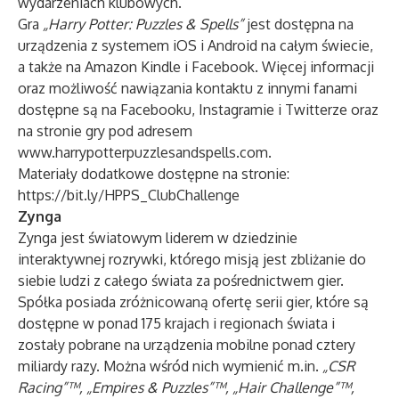
wydarzeniach klubowych.
Gra
„Harry Potter: Puzzles & Spells”
jest dostępna na
urządzenia z systemem iOS i Android na całym świecie,
a także na Amazon Kindle i Facebook. Więcej informacji
oraz możliwość nawiązania kontaktu z innymi fanami
dostępne są na
Facebooku
,
Instagramie
i
Twitterze
oraz
na stronie gry pod adresem
www.harrypotterpuzzlesandspells.com.
Materiały dodatkowe dostępne na stronie:
https://bit.ly/HPPS_ClubChallenge
Zynga
Zynga jest światowym liderem w dziedzinie
interaktywnej rozrywki, którego misją jest zbliżanie do
siebie ludzi z całego świata za pośrednictwem gier.
Spółka posiada zróżnicowaną ofertę serii gier, które są
dostępne w ponad 175 krajach i regionach świata i
zostały pobrane na urządzenia mobilne ponad cztery
miliardy razy. Można wśród nich wymienić m.in.
„CSR
Racing”™, „Empires & Puzzles”™, „Hair Challenge”™,