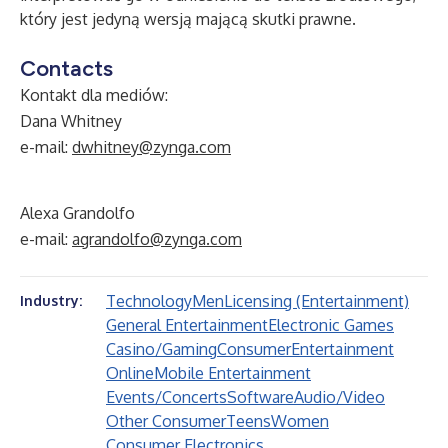
który jest jedyną wersją mającą skutki prawne.
Contacts
Kontakt dla mediów:
Dana Whitney
e-mail:
dwhitney@zynga.com
Alexa Grandolfo
e-mail:
agrandolfo@zynga.com
Technology
Men
Licensing (Entertainment)
Industry:
General Entertainment
Electronic Games
Casino/Gaming
Consumer
Entertainment
Online
Mobile Entertainment
Events/Concerts
Software
Audio/Video
Other Consumer
Teens
Women
Consumer Electronics