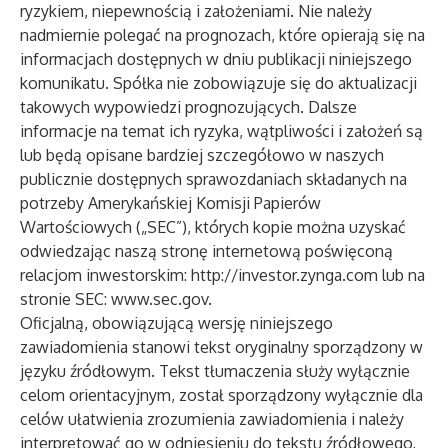
ryzykiem, niepewnością i założeniami. Nie należy
nadmiernie polegać na prognozach, które opierają się na
informacjach dostępnych w dniu publikacji niniejszego
komunikatu. Spółka nie zobowiązuje się do aktualizacji
takowych wypowiedzi prognozujących. Dalsze
informacje na temat ich ryzyka, wątpliwości i założeń są
lub będą opisane bardziej szczegółowo w naszych
publicznie dostępnych sprawozdaniach składanych na
potrzeby Amerykańskiej Komisji Papierów
Wartościowych („SEC”), których kopie można uzyskać
odwiedzając naszą stronę internetową poświęconą
relacjom inwestorskim:
http://investor.zynga.com
lub na
stronie SEC:
www.sec.gov.
Oficjalną, obowiązującą wersję niniejszego
zawiadomienia stanowi tekst oryginalny sporządzony w
języku źródłowym. Tekst tłumaczenia służy wyłącznie
celom orientacyjnym, został sporządzony wyłącznie dla
celów ułatwienia zrozumienia zawiadomienia i należy
interpretować go w odniesieniu do tekstu źródłowego,