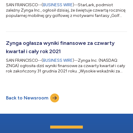
SAN FRANCISCO--(
BUSINESS WIRE
)--StarLark, podmiot
zależny Zynga Inc., ogłosił dzisiaj, że świętuje czwartą rocznicę
popularnej mobilnej gry golfowej z motywami fantasy „Golf
Rival” za pomocą licznych zaplanowanych wydarzeń w grze.
Aby wziąć udział w celebracji niezwykłego sukcesu tego tytułu,
StarLark dzieli się ważnymi kamieniami milowymi osiągniętymi
w ciągu ostatnich czterech lat i spogląda w przyszłość.
Prezentacja osiągnięć na czterolecie „Golf Rival” zapewnia
Zynga ogłasza wyniki finansowe za czwarty
entuzjastom golfa na całym św...
kwartał i cały rok 2021
SAN FRANCISCO--(
BUSINESS WIRE
)--Zynga Inc. (NASDAQ:
ZNGA) ogłosiła dziś wyniki finansowe za czwarty kwartał i cały
rok zakończony 31 grudnia 2021 roku. „Wysokie wskaźniki za
czwarty kwartał są zwieńczeniem naszych rekordowych
wyników za 2021 r., w którym odnotowano najwyższe jak
dotąd roczne przychody i wartość portfela zamówień,
docierając do najszerszego grona odbiorców w historii Zynga
Back to Newsroom
- powiedział Frank Gibeau, dyrektor generalny Zynga. - Jestem
dumny z realizacji strategii rozwoju przez na...