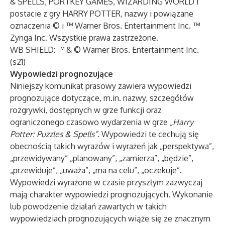
& SPELLS, PORTKEY GAMES, WIZARDING WORLD i
postacie z gry HARRY POTTER, nazwy i powiązane
oznaczenia © i ™ Warner Bros. Entertainment Inc. ™
Zynga Inc. Wszystkie prawa zastrzeżone.
WB SHIELD: ™ & © Warner Bros. Entertainment Inc.
(s21)
Wypowiedzi prognozujące
Niniejszy komunikat prasowy zawiera wypowiedzi
prognozujące dotyczące, m.in. nazwy, szczegółów
rozgrywki, dostępnych w grze funkcji oraz
ograniczonego czasowo wydarzenia w grze
„Harry
Potter: Puzzles & Spells”.
Wypowiedzi te cechują się
obecnością takich wyrazów i wyrażeń jak „perspektywa”,
„przewidywany” „planowany”, „zamierza”, „będzie”,
„przewiduje”, „uważa”, „ma na celu”, „oczekuje”.
Wypowiedzi wyrażone w czasie przyszłym zazwyczaj
mają charakter wypowiedzi prognozujących. Wykonanie
lub powodzenie działań zawartych w takich
wypowiedziach prognozujących wiąże się ze znacznym