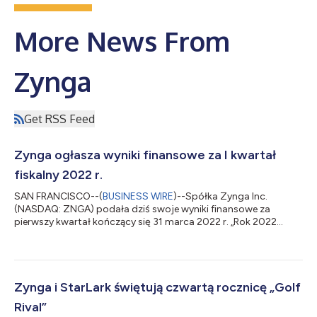
More News From
Zynga
Get RSS Feed
Zynga ogłasza wyniki finansowe za I kwartał
fiskalny 2022 r.
SAN FRANCISCO--(
BUSINESS WIRE
)--Spółka Zynga Inc.
(NASDAQ: ZNGA) podała dziś swoje wyniki finansowe za
pierwszy kwartał kończący się 31 marca 2022 r. „Rok 2022
rozpoczęliśmy solidnymi wynikami kwartalnymi, osiągając nasz
najwyższy dotąd przychód z reklamy i portfela zamówień za I
kwartał, w którym przewodzi nasza oferta gier typu hyper-
casual – powiedział Frank Gibeau, dyrektor generalny Zynga. –
Poprzez dalszą realizację wszystkich aspektów wieloletniej
Zynga i StarLark świętują czwartą rocznicę „Golf
strategii rozwoju, w tym usług na żywo,...
Rival”