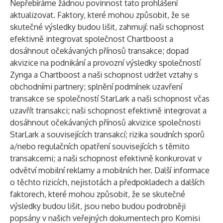
Nepřebíráme žádnou povinnost tato prohlášení
aktualizovat. Faktory, které mohou způsobit, že se
skutečné výsledky budou lišit, zahrnují: naši schopnost
efektivně integrovat společnost Chartboost a
dosáhnout očekávaných přínosů transakce; dopad
akvizice na podnikání a provozní výsledky společností
Zynga a Chartboost a naši schopnost udržet vztahy s
obchodními partnery; splnění podmínek uzavření
transakce se společností StarLark a naši schopnost včas
uzavřít transakci; naši schopnost efektivně integrovat a
dosáhnout očekávaných přínosů akvizice společnosti
StarLark a souvisejících transakcí; rizika soudních sporů
a/nebo regulačních opatření souvisejících s těmito
transakcemi; a naši schopnost efektivně konkurovat v
odvětví mobilní reklamy a mobilních her. Další informace
o těchto rizicích, nejistotách a předpokladech a dalších
faktorech, které mohou způsobit, že se skutečné
výsledky budou lišit, jsou nebo budou podrobněji
popsány v našich veřejných dokumentech pro Komisi