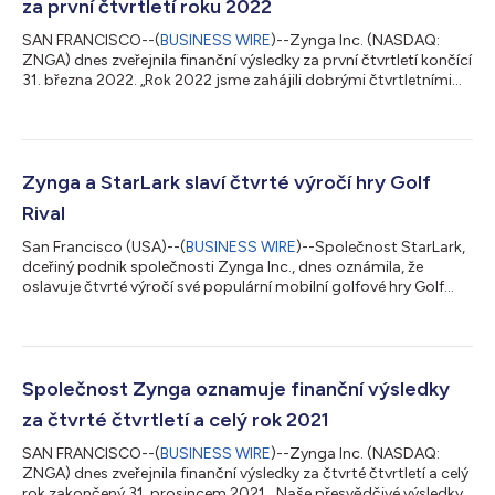
za první čtvrtletí roku 2022
SAN FRANCISCO--(
BUSINESS WIRE
)--Zynga Inc. (NASDAQ:
ZNGA) dnes zveřejnila finanční výsledky za první čtvrtletí končící
31. března 2022. „Rok 2022 jsme zahájili dobrými čtvrtletními
výsledky, kdy jsme dosáhli historicky nejvyšších příjmů z
reklamy a objednávek za 1. čtvrtletí, a to díky našemu portfoliu
hyperpřístupných produktů,“ uvedl Frank Gibeau, generální
ředitel společnosti Zynga. „Díky naplňování všech aspektů naší
meziroční růstové strategie včetně online multiplayerových
Zynga a StarLark slaví čtvrté výročí hry Golf
služeb, vývoje...
Rival
San Francisco (USA)--(
BUSINESS WIRE
)--Společnost StarLark,
dceřiný podnik společnosti Zynga Inc., dnes oznámila, že
oslavuje čtvrté výročí své populární mobilní golfové hry Golf
Rival s fantasy tematikou, a to prostřednictvím několika
nadcházejících herních akcí pro hráče. Na oslavu vzrušujícího
nárůstu titulu se společnost StarLark dělí o důležité milníky
uplynulých čtyř let a zároveň se dívá do budoucnosti. Milníky
čtyřletého výročí Hra Golf Rival nabízí příznivcům mobilního
Společnost Zynga oznamuje finanční výsledky
golfu po celém sv...
za čtvrté čtvrtletí a celý rok 2021
SAN FRANCISCO--(
BUSINESS WIRE
)--Zynga Inc. (NASDAQ:
ZNGA) dnes zveřejnila finanční výsledky za čtvrté čtvrtletí a celý
rok zakončený 31. prosincem 2021. „Naše přesvědčivé výsledky