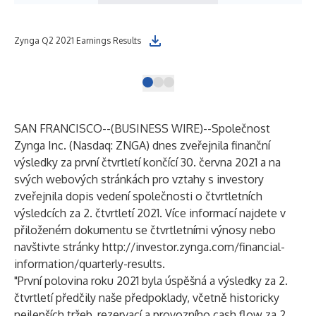
ZY
Zynga Q2 2021 Earnings Results
RES
SAN FRANCISCO--(
BUSINESS WIRE
)--
Společnost
Zynga Inc. (Nasdaq: ZNGA) dnes zveřejnila finanční
výsledky za první čtvrtletí končící 30. června 2021 a na
svých webových stránkách pro vztahy s investory
zveřejnila dopis vedení společnosti o čtvrtletních
výsledcích za 2. čtvrtletí 2021. Více informací najdete v
přiloženém dokumentu se čtvrtletními výnosy nebo
navštivte stránky
http://investor.zynga.com/financial-
information/quarterly-results
.
"První polovina roku 2021 byla úspěšná a výsledky za 2.
čtvrtletí předčily naše předpoklady, včetně historicky
nejlepších tržeb, rezervací a provozního cash flow za 2.