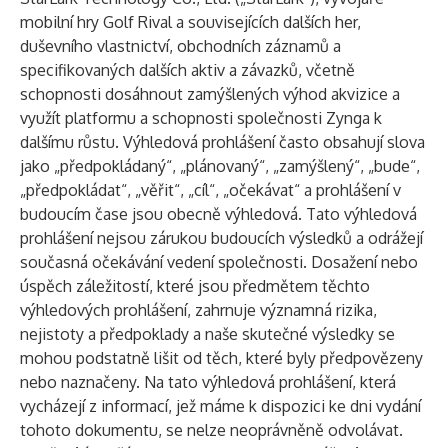
mobilní hry Golf Rival a souvisejících dalších her,
duševního vlastnictví, obchodních záznamů a
specifikovaných dalších aktiv a závazků, včetně
schopnosti dosáhnout zamýšlených výhod akvizice a
využít platformu a schopnosti společnosti Zynga k
dalšímu růstu. Výhledová prohlášení často obsahují slova
jako „předpokládaný“, „plánovaný“, „zamýšlený“, „bude“,
„předpokládat“, „věřit“, „cíl“, „očekávat“ a prohlášení v
budoucím čase jsou obecně výhledová. Tato výhledová
prohlášení nejsou zárukou budoucích výsledků a odrážejí
současná očekávání vedení společnosti. Dosažení nebo
úspěch záležitostí, které jsou předmětem těchto
výhledových prohlášení, zahrnuje významná rizika,
nejistoty a předpoklady a naše skutečné výsledky se
mohou podstatně lišit od těch, které byly předpovězeny
nebo naznačeny. Na tato výhledová prohlášení, která
vycházejí z informací, jež máme k dispozici ke dni vydání
tohoto dokumentu, se nelze neoprávněně odvolávat.