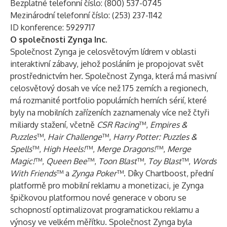
Bezplatné telefonní číslo: (800) 537-0745
Mezinárodní telefonní číslo: (253) 237-1142
ID konference: 5929717
O společnosti Zynga Inc.
Společnost Zynga je celosvětovým lídrem v oblasti
interaktivní zábavy, jehož posláním je propojovat svět
prostřednictvím her. Společnost Zynga, která má masivní
celosvětový dosah ve více než 175 zemích a regionech,
má rozmanité portfolio populárních herních sérií, které
byly na mobilních zařízeních zaznamenaly více než čtyři
miliardy stažení, včetně
CSR Racing
™,
Empires &
Puzzles
™,
Hair Challenge
™,
Harry Potter: Puzzles &
Spells
™,
High Heels!
™,
Merge Dragons!
™,
Merge
Magic!
™,
Queen Bee
™,
Toon Blast
™,
Toy Blast
™,
Words
With Friends
™ a
Zynga Poker
™. Díky Chartboost, přední
platformě pro mobilní reklamu a monetizaci, je Zynga
špičkovou platformou nové generace v oboru se
schopností optimalizovat programatickou reklamu a
výnosy ve velkém měřítku. Společnost Zynga byla