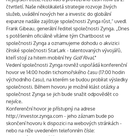
čtvrtletí. Naše několikaletá strategie rozvoje živých
služeb, uvádění nových her a investic do globální
expanze nadále zajišťuje společnosti Zynga růst,“ uvedl
Frank Gibeau, generální ředitel společnosti Zynga. „Dnes
s potěšením oficiálně vítáme tým Chartboost ve
společnosti Zynga a oznamujeme dohodu o akvizici
čínské společnosti StarLark - talentovaných vývojářů,
kteří stojí za hitem mobilní hry
Golf Rival
."
Vedení společnosti Zynga rovněž uspořádá konferenční
hovor ve 14:00 hodin tichomořského času (17:00 hodin
východního času), na kterém se budou probírat výsledky
společnosti. Během hovoru je možné klást otázky a
společnost Zynga se jich bude snažit odpovědět co
nejvíce.
Konferenční hovor je přístupný na adrese
http://investor.zynga.com
- jeho záznam bude po
skončení hovoru k dispozici na webových stránkách -
nebo na níže uvedeném telefonním čísle: