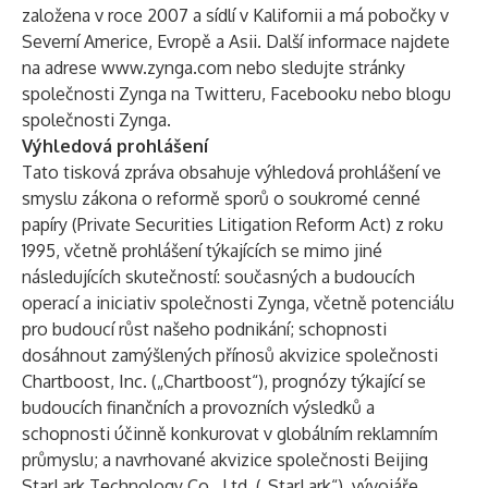
založena v roce 2007 a sídlí v Kalifornii a má pobočky v
Severní Americe, Evropě a Asii. Další informace najdete
na adrese
www.zynga.com
nebo sledujte stránky
společnosti Zynga na
Twitteru
,
Facebooku
nebo
blogu
společnosti Zynga
.
Výhledová prohlášení
Tato tisková zpráva obsahuje výhledová prohlášení ve
smyslu zákona o reformě sporů o soukromé cenné
papíry (Private Securities Litigation Reform Act) z roku
1995, včetně prohlášení týkajících se mimo jiné
následujících skutečností: současných a budoucích
operací a iniciativ společnosti Zynga, včetně potenciálu
pro budoucí růst našeho podnikání; schopnosti
dosáhnout zamýšlených přínosů akvizice společnosti
Chartboost, Inc. („Chartboost“), prognózy týkající se
budoucích finančních a provozních výsledků a
schopnosti účinně konkurovat v globálním reklamním
průmyslu; a navrhované akvizice společnosti Beijing
StarLark Technology Co., Ltd. („StarLark“), vývojáře