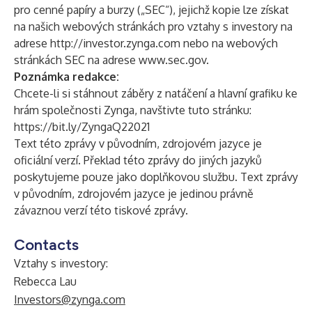
pro cenné papíry a burzy („SEC“), jejichž kopie lze získat
na našich webových stránkách pro vztahy s investory na
adrese
http://investor.zynga.com
nebo na webových
stránkách SEC na adrese
www.sec.gov
.
Poznámka redakce:
Chcete-li si stáhnout záběry z natáčení a hlavní grafiku ke
hrám společnosti Zynga, navštivte tuto stránku:
https://bit.ly/ZyngaQ22021
Text této zprávy v původním, zdrojovém jazyce je
oficiální verzí. Překlad této zprávy do jiných jazyků
poskytujeme pouze jako doplňkovou službu. Text zprávy
v původním, zdrojovém jazyce je jedinou právně
závaznou verzí této tiskové zprávy.
Contacts
Vztahy s investory:
Rebecca Lau
Investors@zynga.com