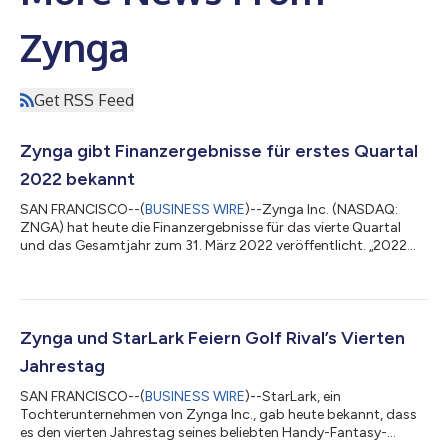
Zynga
Get RSS Feed
Zynga gibt Finanzergebnisse für erstes Quartal
2022 bekannt
SAN FRANCISCO--(
BUSINESS WIRE
)--Zynga Inc. (NASDAQ:
ZNGA) hat heute die Finanzergebnisse für das vierte Quartal
und das Gesamtjahr zum 31. März 2022 veröffentlicht. „2022
begannen wir mit einer starken Leistung im ersten Quartal und
erzielten unseren höchsten Quartalsumsatz und höchste
Buchungen aller Zeiten in der Werbung, angeleitet von unserem
äußerst lockerem Portfolio“, sagte Frank Gibeau, CEO von
Zynga. „Wir festigen mit der weiteren Umsetzung unserer
Zynga und StarLark Feiern Golf Rival’s Vierten
mehrjährigen Wachstumsstrategie in al...
Jahrestag
SAN FRANCISCO--(
BUSINESS WIRE
)--StarLark, ein
Tochterunternehmen von Zynga Inc., gab heute bekannt, dass
es den vierten Jahrestag seines beliebten Handy-Fantasy-