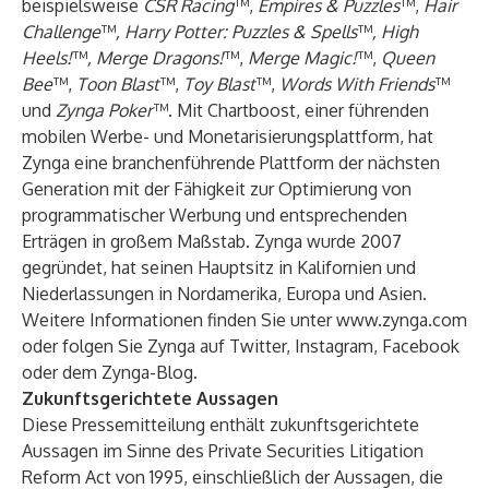
beispielsweise
CSR Racing
™,
Empires & Puzzles
™,
Hair
Challenge
™
, Harry Potter: Puzzles & Spells
™
, High
Heels!
™
, Merge Dragons!
™,
Merge Magic!
™,
Queen
Bee
™,
Toon Blast
™,
Toy Blast
™,
Words With Friends
™
und
Zynga Poker
™. Mit Chartboost, einer führenden
mobilen Werbe- und Monetarisierungsplattform, hat
Zynga eine branchenführende Plattform der nächsten
Generation mit der Fähigkeit zur Optimierung von
programmatischer Werbung und entsprechenden
Erträgen in großem Maßstab. Zynga wurde 2007
gegründet, hat seinen Hauptsitz in Kalifornien und
Niederlassungen in Nordamerika, Europa und Asien.
Weitere Informationen finden Sie unter
www.zynga.com
oder folgen Sie Zynga auf
Twitter
,
Instagram
,
Facebook
oder dem
Zynga-Blog
.
Zukunftsgerichtete Aussagen
Diese Pressemitteilung enthält zukunftsgerichtete
Aussagen im Sinne des Private Securities Litigation
Reform Act von 1995, einschließlich der Aussagen, die