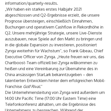
information/quarterly-results
.
„Wir haben ein starkes erstes Halbjahr 2021
abgeschlossen und Q2-Ergebnisse erzielt, die unsere
Prognose übersteigen, einschließlich Einnahmen,
Buchungen und operativem Cashflow in Rekordhöhe in
Q2. Unsere mehrjährige Strategie, unsere Live-Dienste
auszubauen, neue Spiele auf den Markt zu bringen und
in die globale Expansion zu investieren, positioniert
Zynga weiterhin für Wachstum“, so Frank Gibeau, Chief
Executive Officer von Zynga. „Heute freuen wir uns, das
Chartboost-Team offiziell bei Zynga willkommen zu
heißen und eine Vereinbarung zur Übernahme des in
China ansässigen StarLark bekanntzugeben – den
talentierten Entwicklern hinter dem erfolgreichen Mobil-
Franchise
Golf Rival
.“
Die Unternehmensleitung von Zynga wird außerdem um
14:00 Uhr Pacific Time (17:00 Uhr Eastern Time) eine
Telefonkonferenz abhalten, um die Ergebnisse des
Unternehmens zu besprechen. Während der