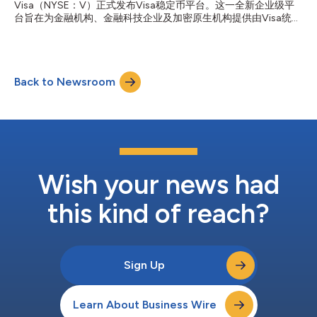
Visa（NYSE：V）正式发布Visa稳定币平台。这一全新企业级平
域的消费激增。从标志性的主办城市到新兴的球迷目的地，本届赛
台旨在为金融机构、金融科技企业及加密原生机构提供由Visa统一
事创造了广泛且持久的经济影响，其辐射范围远超体育场本身。
管理的一体化运营环境，助力其便捷接入稳定币能力。 VSP是Visa
一场“快闪经济”的盛宴 Visa的数据展示了赛事期间经济活动的规
整体加密资产战略的重要组成部分，为金融机构、金融科技企业及
模、范围和节奏[1]： 赛事期间，2026年FIFA世界杯™主办城市的
其他支付服务提供商提供了一套便捷的稳定币接入方案，使其能够
Visa跨境交易量同比增长近20%。 来自哥伦比亚、波多黎各、英
实现稳定币的获取、托管与赎回。平台首阶段支持由Open
国、阿根廷和巴西的球迷在各主办城市的跨境消费水平最高。 圣
Back to Newsroom
Standard近期推出的新型稳定币 Open USD（OUSD）。此外，
克拉...
VSP还推出全新的钱包即服务（Wallet-as-a-Service）解决方案，
提供链上钱包基础设施，并支持Open USD的铸造与销毁功能。
Visa首席产品与战略官Jack Forestell表示：“稳定币正在开启可编
程货币的全新发展阶段，但对大多数机构而言，真正的挑战不在于
理解这一概念，而在于如何将其切实落地运营。Visa稳定币平台为
客户提供了一个统一的平台，使其能够完成稳定币的铸造、流转和
管理，并获得他们对Visa一贯期待的管控机制、安全保障以及全球
Wish your news had
网络覆盖。我们希望借...
this kind of reach?
Sign Up
Learn About Business Wire