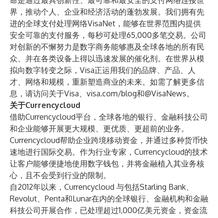
命是通过最具创新性、最可靠和最安全的支付网络连接世
界，推动个人、企业和经济活动的蓬勃发展。我们拥有先
进的全球支付处理网络VisaNet，能够在世界范围内提供
安全可靠的支付服务，每秒可处理65,000多笔交易。公司
对创新的不懈努力是数字商务能够惠及全球各地的所有民
众、并在各类设备上得以迅速发展的催化剂。在世界从模
拟向数字转变之际，Visa正运用我们的品牌、产品、人
才、网络和规模，重新塑造商业的未来。如需了解更多信
息，请访问
关于Visa
、
visa.com/blog
和
@VisaNews
。
关于Currencycloud
借助Currencycloud平台，全球各地的银行、金融科技公司
和企业能够开展更大规模、更优质、更超前的业务。
Currencycloud帮助企业跨境移动资金，并通过多种货币快
速地进行国际交易。作为行业专家，Currencycloud的技术
让客户能够便捷地使用数字钱包，并将金融植入其业务核
心，且不会受到行业的限制。
自2012年以来，
Currencycloud 与包括Starling Bank、
Revolut、Penta和Lunar在内的全球银行、金融机构和金融
科技公司开展合作，已处理超过1,000亿美元资金，资金流