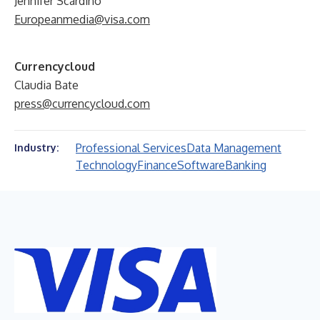
Jennifer Scardino
Europeanmedia@visa.com
Currencycloud
Claudia Bate
press@currencycloud.com
Professional Services
Data Management
Industry:
Technology
Finance
Software
Banking