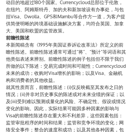
动目的地超过180个国家。Currencycloud总部位于伦敦，
在纽约、阿姆斯特丹、加的夫和新加坡设有办事处，与包
括Visa、Dwolla、GPS和Mambu等合作方一道，为客户提
供简便明晰的跨境基础设施解决方案，均符合英国、加拿
大、美国和欧盟的监管政策。
前瞻性陈述
本新闻稿含有《1995年美国证券诉讼改革法》所定义的前
瞻性陈述。前瞻性陈述通常可通过“将”、“预计”等词语和其
他类似表述来辨别。前瞻性陈述的例子包括但不限于我们
所做的以下陈述：交易完成时间和可能性；Currencycloud
未来的成功；收购对Visa增长的影响；以及Visa、金融机
构和消费者的其他收益。
就其性质而言，前瞻性陈述：(i)仅反映截至其发布之日的
情况；(ii)并非对历史事实的陈述或对未来业绩的保证；以
及(iii)受到难以预测或量化的风险、不确定性、假设或情况
变化的影响。因此，实际结果可能因多种因素的影响与
Visa的前瞻性陈述存在重大和不利差异，这些因素包括：
监管审批程序的时间和结果；监管和竞争环境的变化；网
络安全事件；整合的速度和成功；以及其他各种因素，包