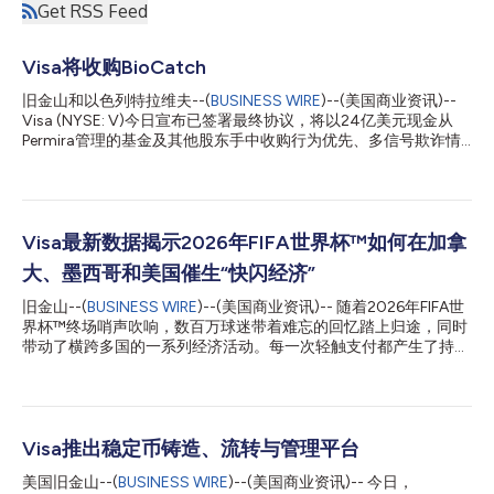
Get RSS Feed
Visa将收购BioCatch
旧金山和以色列特拉维夫--(
BUSINESS WIRE
)--(美国商业资讯)--
Visa (NYSE: V)今日宣布已签署最终协议，将以24亿美元现金从
Permira管理的基金及其他股东手中收购行为优先、多信号欺诈情
报的领先提供商BioCatch。此次收购BioCatch是对Visa现有网
络、欺诈、风险和安全解决方案的补充，预计将帮助客户更好地保
护自身及其客户免受日益严重的账户接管、诈骗、洗钱和申请欺诈
的威胁。 自成立以来，BioCatch开发了基于AI和机器学习的创新
解决方案，通过分析数千种应用、行为、设备和网络信号（如击
Visa最新数据揭示2026年FIFA世界杯™如何在加拿
键、触摸手势和设备握持方式），实时检测欺诈并区分合法用户与
大、墨西哥和美国催生“快闪经济”
欺诈者。BioCatch在全球范围内保护18亿台设备和7.6亿用户，在
21个不同国家为超过350家银行客户提供服务，其中包括全球100
旧金山--(
BUSINESS WIRE
)--(美国商业资讯)-- 随着2026年FIFA世
多家最大的银行。 Visa增值服务总裁Andrew Torre表示：“账户接
界杯™终场哨声吹响，数百万球迷带着难忘的回忆踏上归途，同时
管和诈骗每年给全球经济造成超过1万亿美元的损失，而AI正以前
带动了横跨多国的一系列经济活动。每一次轻触支付都产生了持久
所未有的规模助长这些攻击。BioCatch将帮助我们的客户在欺诈
的影响，赛事期间的消费为加拿大、墨西哥和美国各主办城市的商
侵入支付环节之前将其拦截。此次收购是我们战略的一部分，旨在
户及当地经济带来了显著提振。 Visa最新数据显示，本届赛事推
帮助客户在上游防范...
动了各主办城市跨境消费、国际旅行和数字商业的显著增长。研究
结果表明，大型全球性赛事能够催生“快闪经济”。Visa将其定义为
在重大文化、娱乐和体育赛事期间出现的临时性、高度集中的商业
Visa推出稳定币铸造、流转与管理平台
活动期。 数据显示，球迷们从世界各地赶来追随自己支持的球
美国旧金山--(
BUSINESS WIRE
)--(美国商业资讯)-- 今日，
队，带动了Visa持卡人在餐饮、交通、娱乐、零售、住宿及其他领