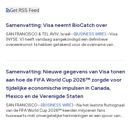
Get RSS Feed
Samenvatting: Visa neemt BioCatch over
SAN FRANCISCO & TEL AVIV, Israël--(
BUSINESS WIRE
)--Visa
(NYSE: V) heeft vandaag aangekondigd een definitieve
overeenkomst te hebben getekend voor de overname van
BioCatch, een toonaangevende aanbieder van fraude-
intelligentie op basis van gedrag en meerdere signalen, van
fondsen beheerd door Permira en andere aandeelhouders voor $
2,4 miljard in contanten. De overname van BioCatch vormt een
aanvulling op Visa's bestaande oplossingen voor
Samenvatting: Nieuwe gegevens van Visa tonen
cyberbeveiliging, fraude, risicobeheer en beveiliging en...
aan hoe de FIFA World Cup 2026™ zorgde voor
tijdelijke economische impulsen in Canada,
Mexico en de Verenigde Staten
SAN FRANCISCO--(
BUSINESS WIRE
)--Na het laatste fluitsignaal
van de FIFA World Cup 2026™ keerden miljoenen fans
huiswaarts met onvergetelijke herinneringen en een spoor van
economische activiteit dat zich over de verschillende landen
uitstrekte. Elke contactloze betaling had blijvende impact: de