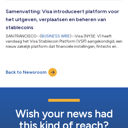
uitgaven tijdens het toernooi zorgden voor een aanzienlijke
impuls voor ondernemers en lokale economieën in de
gaststeden in Canada, Mexico en de Verenigde Staten. Deze
Samenvatting: Visa introduceert platform voor
bekendmaking is officieel geldend...
het uitgeven, verplaatsen en beheren van
stablecoins
SAN FRANCISCO--(
BUSINESS WIRE
)--Visa (NYSE: V) heeft
vandaag het Visa Stablecoin Platform (VSP) aangekondigd, een
nieuw zakelijk platform dat financiële instellingen, fintechs en
crypto-native bedrijven toegang biedt tot stablecoin-
functionaliteiten via één enkele, door Visa beheerde omgeving.
Voortbouwend op de bredere cryptostrategie van Visa, biedt
het VSP financiële instellingen, fintechs en andere
Back to Newsroom
betaaldienstverleners een eenvoudige manier om stablecoins te
verkrijgen, op te slaan en in t...
Wish your news had
this kind of reach?