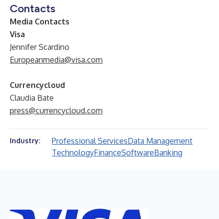
Contacts
Media Contacts
V
isa
Jennifer Scardino
Europeanmedia@visa.com
Currencycloud
Claudia Bate
press@currencycloud.com
Professional Services
Data Management
Industry:
Technology
Finance
Software
Banking