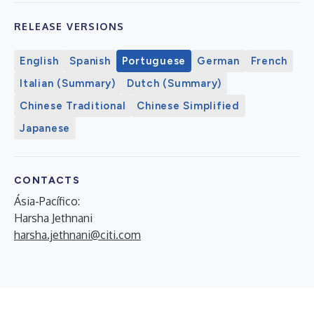
RELEASE VERSIONS
English
Spanish
Portuguese
German
French
Italian (Summary)
Dutch (Summary)
Chinese Traditional
Chinese Simplified
Japanese
CONTACTS
Ásia-Pacífico:
Harsha Jethnani
harsha.jethnani@citi.com