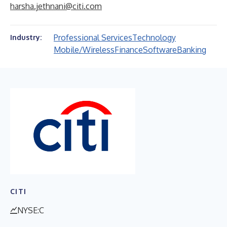
harsha.jethnani@citi.com
Professional Services
Technology
Industry:
Mobile/Wireless
Finance
Software
Banking
CITI
NYSE:C