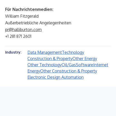
Für Nachrichtenmedien:
William Fitzgerald
Außerbetriebliche Angelegenheiten
pr@halliburton.com
+1 281 871 2601
Data Management
Technology
Industry:
Construction & Property
Other Energy
Other Technology
Oil/Gas
Software
Internet
Energy
Other Construction & Property
Electronic Design Automation