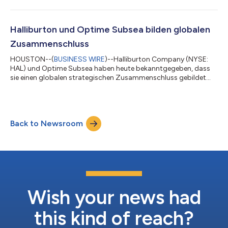
seismischer, Förder- und Erzeugungsdaten für die Öl- und
Gasbranche. Halliburton Landmark stellt Diskos 2.0 unter
Verwendung von Clouddiensten mit DecisionSpace® 365 in
iEnergy®, der ersten hybriden E&P-Cloud der Branche, bereit. Die
Halliburton und Optime Subsea bilden globalen
cloudnativen Dienste sind mit O...
Zusammenschluss
HOUSTON--(
BUSINESS WIRE
)--Halliburton Company (NYSE:
HAL) und Optime Subsea haben heute bekanntgegeben, dass
sie einen globalen strategischen Zusammenschluss gebildet
haben, um das innovative aus der Ferne gesteuertes
Kontrollsystem (Remotely Operated Controls System, ROCS)
von Optime für die Landing String-Dienste für Fertigstellungen
von Halliburton zu nutzen. Die Unternehmen werden ferner
Back to Newsroom
zusammenarbeiten und gemeinsam Kontrollsystemdienste für
Interventionen und Workovers anbieten, mit dene...
Wish your news had
this kind of reach?