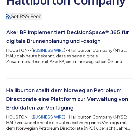
Get RSS Feed
Aker BP implementiert DecisionSpace® 365 für
digitale Brunnenplanung und -design
HOUSTON--(
BUSINESS WIRE
)--Halliburton Company (NYSE:
HAL) gab heute bekannt, dass es seine digitale
Zusammenarbeit mit Aker BP, einem norwegischen Öl- und
Gasexplorations- und -produktionsunternehmen, durch den
Einsatz digitaler Zwillinge erweitert, um Arbeitsprozesse zu
automatisieren und die Entscheidungsfindung zu
beschleunigen. Diese Clouddienste operieren in iEnergy, der
hybriden Cloudumgebung von Halliburton zur Verwaltung von
Halliburton stellt dem Norwegian Petroleum
Anwendungen für Exploration und Förderung. Aker BP nutzt das
Directorate eine Plattform zur Verwaltung von
D...
Erdöldaten zur Verfügung
HOUSTON--(
BUSINESS WIRE
)--Halliburton Company (NYSE:
HAL) verkündete heute die Unterzeichnung eines Vertrags mit
dem Norwegian Petroleum Directorate (NPD) über acht Jahre
zum Aufbau und Betrieb von Diskos, der norwegischen Quelle