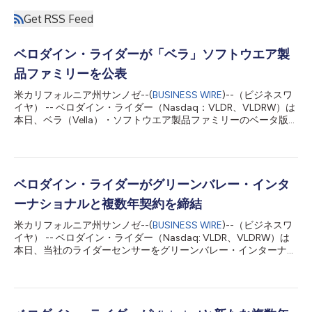
Get RSS Feed
ベロダイン・ライダーが「ベラ」ソフトウエア製
品ファミリーを公表
米カリフォルニア州サンノゼ--(
BUSINESS WIRE
)--（ビジネスワ
イヤ） -- ベロダイン・ライダー（Nasdaq：VLDR、VLDRW）は
本日、ベラ（Vella）・ソフトウエア製品ファミリーのベータ版を
公表したと発表しました。ベロダインの顧客は、ベラを使って自
律アプリケーション向けのライダーベースのビジョン・ソリュー
ションを迅速に開発できます。オンライン・プラットフォームの
ベラ・ポータルを使用することで、ベロダイン製センサーの顧客
は、ライダーセンサー管理のためのベラ・ゴー（Vella Go）、ア
ベロダイン・ライダーがグリーンバレー・インタ
プリケーション開発のためのベラ・パーセプション（Vella
ーナショナルと複数年契約を締結
Perception）、人工知能（AI）能力のためのベラ・クラウド・サ
ービス（Vella Cloud Services）を含むベラのソフトウエア製品に
米カリフォルニア州サンノゼ--(
BUSINESS WIRE
)--（ビジネスワ
容易にアクセスできます。 ベロダイン・ライダーの最高経営責
イヤ） -- ベロダイン・ライダー（Nasdaq: VLDR、VLDRW）は
任者（CEO）のテッド・テュークスベリー博士は、次のように述
本日、当社のライダーセンサーをグリーンバレー・インターナシ
べています。「ベロダインのお客さまは、交通、インフラストラ
ョナルに提供し、GPSが利用できない環境を含め、ハンドヘルド
クチャー、産業、ロボットなど、多数の市場で自律性を高めるた
／モバイル／無人航空機（UAV）による3Dマッピングソリュー
めにライダーを使用しています。ベラは、お客...
ションを実現するための複数年契約を発表しました。ベロダイン
は既に、この契約の一環として、グリーンバレーにセンサーを出