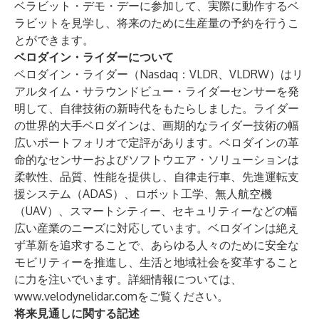
ベラビット・デモ・デーに参加して、実際に動作するベ
ラビットを見学し、将来のために生産量の予約を行うこ
とができます。
ベロダイン・ライダーについて
ベロダイン・ライダー（Nasdaq：VLDR、VLDRW）はリ
アルタイム・サラウンドビュー・ライダーセンサーを発
明して、自律技術の新時代をもたらしました。ライダー
の世界的大手ベロダインは、画期的なライダー技術の幅
広いポートフォリオで定評があります。ベロダインの革
命的なセンサーおよびソフトウエア・ソリューションは
柔軟性、品質、性能を提供し、自律走行車、先進運転支
援システム（ADAS）、ロボット工学、無人航空機
（UAV）、スマートシティー、セキュリティーなどの幅
広い産業のニーズに対応しています。ベロダインは絶え
ず革新を追求することで、あらゆる人々のために安全な
モビリティーを推進し、生活と地域社会を変革すること
に力を注いでいます。詳細情報については、
www.velodynelidar.com
をご覧ください。
将来見通しに関する記述