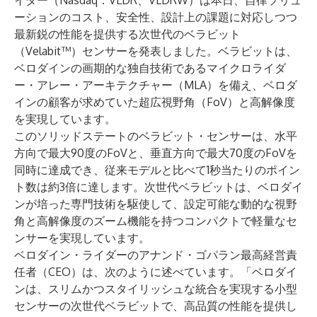
イダー
（Nasdaq：VLDR、VLDRW）は本日、自律ソリュ
ーションのコスト、安全性、設計上の課題に対応しつつ
最新鋭の性能を提供する次世代のベラビット
（
Velabit™
）センサーを発表しました。ベラビットは、
ベロダインの画期的な独自技術であるマイクロライダ
ー・アレー・アーキテクチャー（MLA）を備え、ベロダ
インの顧客が求めていた超広視野角（FoV）と高解像度
を実現しています。
このソリッドステートのベラビット・センサーは、水平
方向で最大90度のFoVと、垂直方向で最大70度のFoVを
同時に達成でき、従来モデルと比べて1秒当たりのポイン
ト数は約3倍に達します。次世代ベラビットは、ベロダイ
ンが培った専門技術を駆使して、設定可能な動的な視野
角と高解像度のズーム機能を持つコンパクトで軽量なセ
ンサーを実現しています。
ベロダイン・ライダーのアナンド・ゴパラン最高経営責
任者（CEO）は、次のように述べています。「ベロダイ
ンは、スリムかつスタイリッシュな統合を実現する小型
センサーの次世代ベラビットで、高品質の性能を提供し