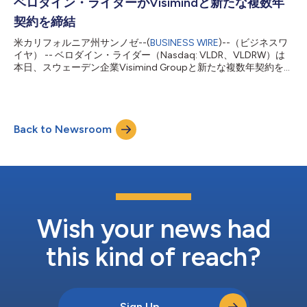
荷しています。 グリーンバレーはベロダインのパック（Puck）
ベロダイン・ライダーがVisimindと新たな複数年
ライダーセンサーを使用して感知／ナビゲーション機能を実現
契約を締結
し、それにより同社のシステムは同社のモバイルマッピングソリ
ューションの中でSLAM（自己位置推定とマッピングの同時実
米カリフォルニア州サンノゼ--(
BUSINESS WIRE
)--（ビジネスワ
行）を利用できるようになっています。GPSによらずライダーを
イヤ） -- ベロダイン・ライダー（Nasdaq: VLDR、VLDRW）は
使用してスキャンができると、森林での作業者、考古学者、土木
本日、スウェーデン企業Visimind Groupと新たな複数年契約を締
技師、測量技師は事前の準備や複雑な後処理ソフトウエアなし
結し、EMEIA地域の顧客にベロダインのライダー技術を利用した
に、充実したデータセットを構築することができます。ベロダイ
マッピングや植生管理などの統合ソリューションを提供すると発
ンの電力効率に優れた多用途センサーを利用することで、グリー
表しました。この契約は、パック（Puck）およびウルトラパック
ンバレーはバックパックからド...
（Ultra Puck）ライダーセンサーに関する3年間の納入契約など、
Back to Newsroom
Visimindとベロダイン・ライダーとの長年の提携をさらに強化す
るものです。出荷は既に開始されています。 Visimindは欧州の
主なエネルギー供給事業者に送電線の空撮マッピングや可搬ソリ
ューションを提供する有力な専門企業です。Visimindが提供する
一連の製品は、送電線に関する妨害要素の適切な抑制、適切な植
生管理、完全なマッピングを実現しています。Visimindのソリュ
ーションは、OxTSの高精度慣性計測ユニット（IMU）とベロダ
インのセンサー（パック、ウルトラパック、アルファ・プライム
Wish your news had
（Alpha Prim...
this kind of reach?
Sign Up