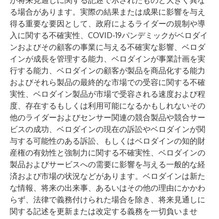
が将来見通しに関する記述で示されたものと大きく異な
る場合があります。実際の結果または成果に影響を与え
得る重要な要因として、政府によるライダーの規制や導
入に関する不確実性、COVID-19パンデミックがベロダイ
ンおよびその顧客の事業に与える不確実な影響、ベロダ
インが成長を管理する能力、ベロダインが事業計画を実
行する能力、ベロダインの顧客が製品を商品化する能力
およびそれら製品の最終的な市場での受容に関する不確
実性、ベロダイン製品が市場で受容される速度および程
度、存在するもしくは利用可能になるかもしれないその
他のライダーおよびセンサー関連の競合製品や競合サー
ビスの成功、ベロダインの現在の訴訟やベロダインが関
与する可能性のある訴訟、もしくはベロダインの知的財
産権の有効性と強制力に関する不確実性、ベロダインの
製品およびサービスへの需要に影響を与える一般的な経
済および市場の状況などがあります。ベロダインは新た
な情報、将来の出来事、あるいはその他の理由にかかわ
らず、法律で義務付けられた場合を除き、将来見通しに
関する記述を更新または改定する義務を一切負いませ