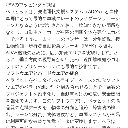
UAVのマッピングと操縦
ベラビットは、先進運転支援システム（ADAS）と自律
車両にとって最適な車載グレードのライダーソリューシ
ョンとなるように設計されており、検知できない箇所を
なくし、自動車メーカーが車両の周囲全体を完全にカバ
ーできるようにします。このセンサーは、死角監視、接
近物検知、歩行者自動緊急ブレーキ（PAEB）を含む
ADAS機能のために、広い知覚エリアを実現します。さ
らに、垂直方向の視野角が広いため、近距離検知やロボ
ットのアプリケーションにも最適な技術です。
ソフトウエアとハードウエアの統合
ベラビットをベロダインのライダーベースの知覚ソフト
ウエアのベラ（Vella™）と組み合わせることで、顧客の
プロジェクトを効率化し、自動車向けの幅広い安全機能
を強化できます。このソフトウエアは、ベラビットの高
品質の点群データを、物体の分類と追跡、障害物の検
出、シーンの分割、物体速度など、車両システムが容易
に利用可能な有益な知覚データに変換します。ベラは、