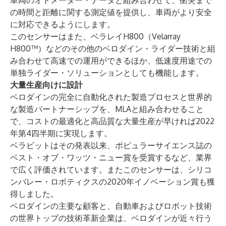
車両のオドメーター・データと組み合わせて、衝突まで
の時間と距離に関する測定値を提供し、車両がより安全
に対応できるようにします。
このセンサーはまた、ベラレイH800（
Velarray
H800™
）などのその他のベロダイン・ライダー技術と組
み合わせて高速での運用ができるほか、低速度用途での
単独ライダー・ソリューションとしても機能します。
大量生産向けに設計
ベロダインの完全に自動化された製造プロセスと世界的
な製造パートナーシップを、MLAと組み合わせること
で、コストの最適化と高品質な大量生産が早ければ2022
年第4四半期に実現します。
ベラビットはその発表以来、ポピュラーサイエンス誌の
ベスト・オブ・ワッツ・ニュー賞
を受賞するなど、業界
で広く評価されています。またこのセンサーは、シリコ
ンバレー・ロボティクスの
2020年イノベーション賞
も獲
得しました。
ベロダインの主要な顧客と、自動車およびロボット技術
の世界トップの技術革新企業は、ベロダインが近々行う