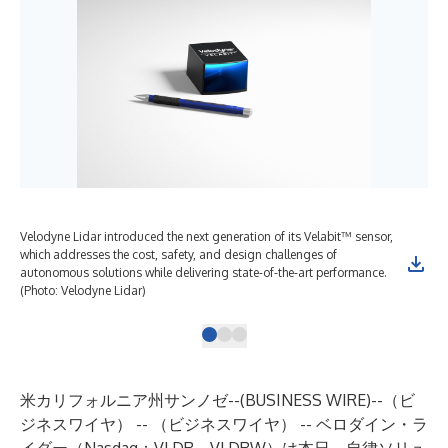
Velodyne Lidar introduced the next generation of its Velabit™ sensor,
Wit
which addresses the cost, safety, and design challenges of
inn
autonomous solutions while delivering state-of-the-art performance.
whi
(Photo: Velodyne Lidar)
米カリフォルニア州サンノゼ--(
BUSINESS WIRE
)--
（ビ
ジネスワイヤ） -- （ビジネスワイヤ） --
ベロダイン・ラ