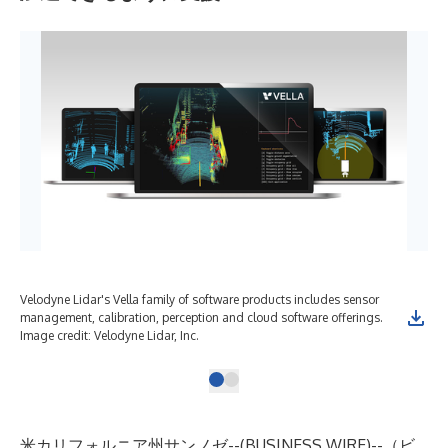
Velodyne Lidar's Vella family of software products includes sensor
management, calibration, perception and cloud software offerings.
Image credit: Velodyne Lidar, Inc.
米カリフォルニア州サンノゼ--(
BUSINESS WIRE
)--
（ビ