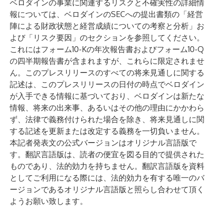
ベロダインの事業に関連するリスクと不確実性の詳細情
報については、ベロダインのSECへの提出書類の「経営
陣による財政状態と経営成績についての考察と分析」お
よび「リスク要因」のセクションを参照してください。
これにはフォーム10-Kの年次報告書およびフォーム10-Q
の四半期報告書が含まれますが、これらに限定されませ
ん。このプレスリリースのすべての将来見通しに関する
記述は、このプレスリリースの日付の時点でベロダイン
が入手できる情報に基づいており、ベロダインは新たな
情報、将来の出来事、あるいはその他の理由にかかわら
ず、法律で義務付けられた場合を除き、将来見通しに関
する記述を更新または改定する義務を一切負いません。
本記者発表文の公式バージョンはオリジナル言語版で
す。翻訳言語版は、読者の便宜を図る目的で提供された
ものであり、法的効力を持ちません。翻訳言語版を資料
としてご利用になる際には、法的効力を有する唯一のバ
ージョンであるオリジナル言語版と照らし合わせて頂く
ようお願い致します。