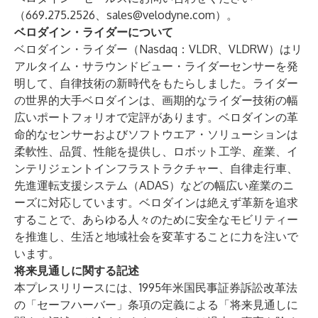
（669.275.2526、
sales@velodyne.com
）。
ベロダイン・ライダーについて
ベロダイン・ライダー（Nasdaq：VLDR、VLDRW）はリ
アルタイム・サラウンドビュー・ライダーセンサーを発
明して、自律技術の新時代をもたらしました。ライダー
の世界的大手ベロダインは、画期的なライダー技術の幅
広いポートフォリオで定評があります。ベロダインの革
命的なセンサーおよびソフトウエア・ソリューションは
柔軟性、品質、性能を提供し、ロボット工学、産業、イ
ンテリジェントインフラストラクチャー、自律走行車、
先進運転支援システム（ADAS）などの幅広い産業のニ
ーズに対応しています。ベロダインは絶えず革新を追求
することで、あらゆる人々のために安全なモビリティー
を推進し、生活と地域社会を変革することに力を注いで
います。
将来見通しに関する記述
本プレスリリースには、1995年米国民事証券訴訟改革法
の「セーフハーバー」条項の定義による「将来見通しに