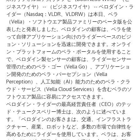
ジネスワイヤ） -- （ビジネスワイヤ） --
ベロダイン・ラ
イダー
（Nasdaq：VLDR、VLDRW）は本日、ベラ
（Vella）・ソフトウエア製品ファミリーのベータ版を公
表したと発表しました。ベロダインの顧客は、
ベラ
を使
って自律アプリケーション向けのライダーベースのビジ
ョン・ソリューションを迅速に開発できます。オンライ
ン・プラットフォームのベラ・ポータルを使用すること
で、ベロダイン製センサーの顧客は、ライダーセンサー
管理のためのベラ・ゴー（
Vella Go
）、アプリケーショ
ン開発のためのベラ・パーセプション（
Vella
Perception
）、人工知能（AI）能力のためのベラ・クラ
ウド・サービス（
Vella Cloud Services
）を含むベラのソ
フトウエア製品に容易にアクセスできます。
ベロダイン・ライダーの最高経営責任者（CEO）のテッ
ド・テュークスベリー博士は、次のように述べていま
す。「ベロダインのお客さまは、交通、インフラストラ
クチャー、産業、ロボットなど、多数の市場で自律性を
高めるためにライダーを使用しています。ベラは、お客