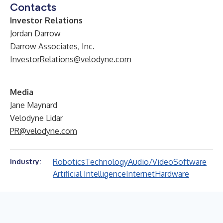
Contacts
Investor Relations
Jordan Darrow
Darrow Associates, Inc.
InvestorRelations@velodyne.com
Media
Jane Maynard
Velodyne Lidar
PR@velodyne.com
Robotics
Technology
Audio/Video
Software
Industry:
Artificial Intelligence
Internet
Hardware