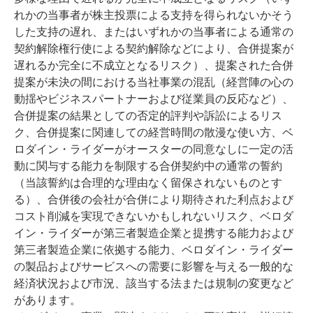
れかの当事者が株主投票による支持を得られないかそう
した支持の遅れ、またはいずれかの当事者による通常の
契約解除権行使による契約解除などにより、合併提案が
遅れるか完全に不成立となるリスク）、提案された合併
提案が未決の間における当社事業の混乱（経営陣の心の
動揺やビジネスパートナーおよび従業員の反応など）、
合併提案の結果としての否定的評判や訴訟によるリス
ク、合併提案に関連しての経営時間の散漫な使い方、ベ
ロダイン・ライダーがオースターの同意なしに一定の活
動に関与する能力を制限する合併契約中の通常の誓約
（当該誓約は合理的な理由なく留保されないものとす
る）、合併後の会社が合併により期待された利点および
コスト削減を実現できないかもしれないリスク、ベロダ
イン・ライダーが第三者製造企業と提携する能力および
第三者製造企業に依拠する能力、ベロダイン・ライダー
の製品およびサービスへの需要に影響を与える一般的な
経済状況および市況、該当する法または規制の変更など
があります。