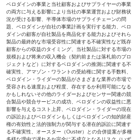
ベロダインの事業と当社顧客およびサプライヤーの事業
の両方に与える影響により当社の事業運営および財務状
況が受ける影響、半導体市場のサプライチェーンの問
題、ベロダインが自社の事業計画を実行する能力、ベロ
ダインの顧客が自社製品を商品化する能力およびそれら
製品の最終的な市場受容性に関連する不確実性など既存
顧客からの収益のタイミング、当社製品に対する市場の
規模および将来の収入機会（契約前または落札前のプロ
ジェクトなど）に対するベロダインの推測に関連する不
確実性、アマゾン・ワラントの受給権に関する手数料、
ベロダイン・ライダーの製品がさまざまな業界の市場で
受容される速度および程度、存在するか利用可能になる
かもしれないその他のライダーおよびセンサー関連の競
合製品や競合サービスの成功、ベロダインの収益性に悪
影響を与えるコスト上昇、ベロダイン・ライダーの現在
の訴訟およびベロダインもしくはベロダインの知的財産
権の有効性と法的強制力が関与する潜在的訴訟に関連す
る不確実性、オースター（Ouster）との合併提案が多種
多様な理由で遅れるか完全に不成立となるリスク（いず