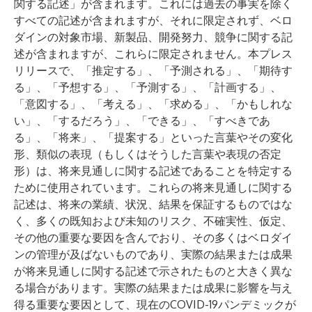
関する記述」が含まれます。これには過去の事実を除く
すべての記述が含まれますが、それに限定されず、ベロ
ダインの対象市場、新製品、開発努力、競争に関する記
述が含まれますが、これらに限定されません。本プレス
リリースで、「推定する」、「予測される」、「期待す
る」、「予想する」、「予測する」、「計画する」、
「意図する」、「考える」、「求める」、「かもしれな
い」、「するだろう」、「できる」、「すべきであ
る」、「将来」、「提案する」といった言葉やその変化
形、類似の表現（もしくはそうした言葉や表現の否定
形）は、将来見通しに関する記述であることを特定する
ために使用されています。これらの将来見通しに関する
記述は、将来の業績、状況、結果を保証するものではな
く、多くの既知および未知のリスク、不確実性、仮定、
その他の重要な要因を含んでおり、その多くはベロダイ
ンの管理が及ばないものであり、実際の結果または成果
が将来見通しに関する記述で示されたものと大きく異な
る場合があります。実際の結果または成果に影響を与え
得る重要な要因として、現在のCOVID-19パンデミックが