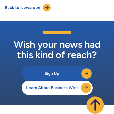
と安全性を高める物流支援を行っています。ベロダインは、
Back to Newsroom
2022年10月のeve autoのサービス開始をサポートするため、既
にヤマハ発動機へのセンサーの出荷を開始しています。 ヤマハ
発動機は、そのオールインワン自動搬送サービスeve autoにおい
て、測位・ナビゲーション機能を提供するために、ベロダインの
パック（Puck）ライダーセンサーを採用しています。ベロダイン
のライダーセンサーにより、小型電気自動車は工場施設を自律的
に走行できます。 eve autoは、顧客側での組み立てが不要の素早
い設定機能を提供するフルサービスソリューションです。顧客が
Wish your news had
自律的に物品を搬送でき...
this kind of reach?
Sign Up
Learn About Business Wire