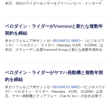
本日、当社のライダーセンサーをグリーンバレー・インターナシ
ョナルに提供し、GPSが利用できない環境を含め、ハンドヘルド
／モバイル／無人航空機（UAV）による3Dマッピングソリュー
ションを実現するための複数年契約を発表しました。ベロダイン
は既に、この契約の一環として、グリーンバレーにセンサーを出
荷しています。 グリーンバレーはベロダインのパック（Puck）
ベロダイン・ライダーがVisimindと新たな複数年
ライダーセンサーを使用して感知／ナビゲーション機能を実現
契約を締結
し、それにより同社のシステムは同社のモバイルマッピングソリ
ューションの中でSLAM（自己位置推定とマッピングの同時実
米カリフォルニア州サンノゼ--(
BUSINESS WIRE
)--（ビジネスワ
行）を利用できるようになっています。GPSによらずライダーを
イヤ） -- ベロダイン・ライダー（Nasdaq: VLDR、VLDRW）は
使用してスキャンができると、森林での作業者、考古学者、土木
本日、スウェーデン企業Visimind Groupと新たな複数年契約を締
技師、測量技師は事前の準備や複雑な後処理ソフトウエアなし
結し、EMEIA地域の顧客にベロダインのライダー技術を利用した
に、充実したデータセットを構築することができます。ベロダイ
マッピングや植生管理などの統合ソリューションを提供すると発
ンの電力効率に優れた多用途センサーを利用することで、グリー
表しました。この契約は、パック（Puck）およびウルトラパック
ンバレーはバックパックからド...
（Ultra Puck）ライダーセンサーに関する3年間の納入契約など、
Visimindとベロダイン・ライダーとの長年の提携をさらに強化す
ベロダイン・ライダーがヤマハ発動機と複数年契
るものです。出荷は既に開始されています。 Visimindは欧州の
約を締結
主なエネルギー供給事業者に送電線の空撮マッピングや可搬ソリ
ューションを提供する有力な専門企業です。Visimindが提供する
米カリフォルニア州サンノゼ--(
BUSINESS WIRE
)--(ビジネスワイ
一連の製品は、送電線に関する妨害要素の適切な抑制、適切な植
ヤ) -- ベロダイン・ライダー（Nasdaq：VLDR、VLDRW）は本
生管理、完全なマッピングを実現しています。Visimindのソリュ
日、ヤマハ発動機とティアフォー（Tier IV, Inc.）の合弁企業であ
ーションは、OxTSの高精度慣性計測ユニット（IMU）とベロダ
るイヴ オートノミー（eve autonomy）にライダーセンサーを提
インのセンサー（パック、ウルトラパック、アルファ・プライム
供する複数年契約について発表しました。 イヴ オートノミーの
（Alpha Prim...
自律型物品搬送サービスeve auto（イヴ オート）は、工場の効率