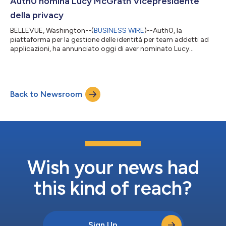
Auth0 nomina Lucy McGrath Vicepresidente
lunghe e complesse, Auth0 WebAuth...
della privacy
BELLEVUE, Washington--(
BUSINESS WIRE
)--Auth0, la
piattaforma per la gestione delle identità per team addetti ad
applicazioni, ha annunciato oggi di aver nominato Lucy
McGrath primo Vicepresidente della privacy della società.
McGrath è una consulente legale specializzata in privacy dei
dati a livello internazionale e il suo compito consisterà
nell’appurare che Auth0 e i suoi clienti possano continuare a
Back to Newsroom
risolvere i problemi dinamici in materia di privacy e proteggere
gli utenti e le altre person...
Wish your news had
this kind of reach?
Sign Up