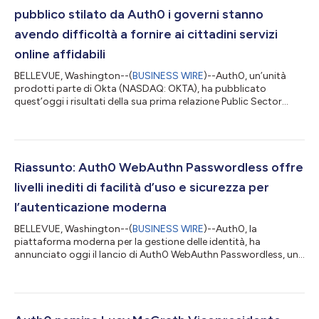
pubblico stilato da Auth0 i governi stanno
avendo difficoltà a fornire ai cittadini servizi
online affidabili
BELLEVUE, Washington--(
BUSINESS WIRE
)--Auth0, un’unità
prodotti parte di Okta (NASDAQ: OKTA), ha pubblicato
quest’oggi i risultati della sua prima relazione Public Sector
Identity Index (Indice relativo alla gestione delle identità nel
settore pubblico), un’indagine di mercato globale che fornisce
ai leader del settore delle tecnologie per organismi governativi
insight sulla maturità della gestione delle identità nell’ambito
degli enti pubblici di tutto il mondo. La relazione enfatizza
Riassunto: Auth0 WebAuthn Passwordless offre
l’import...
livelli inediti di facilità d’uso e sicurezza per
l’autenticazione moderna
BELLEVUE, Washington--(
BUSINESS WIRE
)--Auth0, la
piattaforma moderna per la gestione delle identità, ha
annunciato oggi il lancio di Auth0 WebAuthn Passwordless, una
funzionalità di autenticazione che permette agli utenti finali di
eseguire agevolmente il login attraverso un identificatore
biometrico, come il riconoscimento facciale o l’impronta
digitale, quale alternativa pratica e sicura all’uso delle
tradizionali password. Eliminando la necessità di password