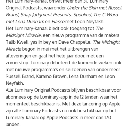
Het Luminary-kanaal omvat meer dan 30 Luminary
Original Podcasts, waaronder
Under the Skin met Russell
Brand, Snap Judgment Presents: Spooked, The C-Word
met Lena Dunham
en
Fiasco
met Leon Neyfakh.
Het Luminary-kanaal biedt ook toegang tot
The
Midnight Miracle
, een nieuw programma van de makers
Talib Kweli, yasiin bey en Dave Chappelle.
The Midnight
Miracle
begon in mei met het uitbrengen van
afleveringen en gaat het hele jaar door, met een
zomerstop. Luminary debuteert de komende weken ook
met nieuwe programma's en seizoenen van onder meer
Russell Brand, Karamo Brown, Lena Dunham en Leon
Neyfakh.
Alle Luminary Original Podcasts blijven beschikbaar voor
abonnees op de Luminary-app in de 12 landen waar het
momenteel beschikbaar is. Met deze lancering op Apple
zijn alle Luminary Podcasts nu ook beschikbaar op het
Luminary-kanaal op Apple Podcasts in meer dan 170
landen.