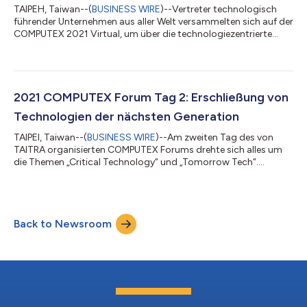
TAIPEH, Taiwan--(
BUSINESS WIRE
)--Vertreter technologisch
führender Unternehmen aus aller Welt versammelten sich auf der
COMPUTEX 2021 Virtual, um über die technologiezentrierte
Zukunft zu diskutieren. Der Veranstalter TAITRA lud
Führungskräfte von Intel, Arm, AMD, NVIDIA, Micron Technology,
Supermicro und NXP Semiconductors dazu ein, bei den
COMPUTEX CEO Keynotes und den COMPUTEX Keynotes ihre
Erkenntnisse über die Branche zu teilen. Intel: Eröffnungs-
2021 COMPUTEX Forum Tag 2: Erschließung von
Keynote setzt Innovationen frei Michelle Jo...
Technologien der nächsten Generation
TAIPEI, Taiwan--(
BUSINESS WIRE
)--Am zweiten Tag des von
TAITRA organisierten COMPUTEX Forums drehte sich alles um
die Themen „Critical Technology“ und „Tomorrow Tech“.
Weltweit bekannte Technologieführer wie Qualcomm, QCT, WIN
Semiconductors Corp., Siemens, Far EasTone Telecom, NVIDIA
und IBM tauschten sich über die neuesten Entwicklungen von
5G, KI, IoT und Quantum Computing sowie über ihre Strategien
Back to Newsroom
für die Orientierung in der neuen Normalität aus. Cynthia Kiang,
Director General of the Bure...