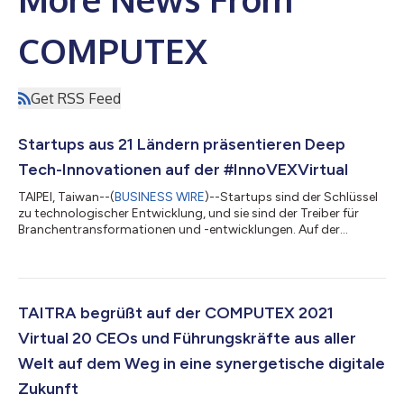
COMPUTEX
Get RSS Feed
Startups aus 21 Ländern präsentieren Deep
Tech-Innovationen auf der #InnoVEXVirtual
TAIPEI, Taiwan--(
BUSINESS WIRE
)--Startups sind der Schlüssel
zu technologischer Entwicklung, und sie sind der Treiber für
Branchentransformationen und -entwicklungen. Auf der
COMPUTEX 2021 Virtual hat der Veranstalter TAITRA eine
spezielle Halle für #InnoVEXVirtual gewidmet. Angesichts von
81 Startups aus 21 Ländern ist TAITRA bestrebt, diese Startups
in die Lage zu versetzen, das Netzwerk und die
Geschäftsmöglichkeiten mit ihnen und dem globalen
TAITRA begrüßt auf der COMPUTEX 2021
Technologie-Ökosystem durch die digitale Plattfo...
Virtual 20 CEOs und Führungskräfte aus aller
Welt auf dem Weg in eine synergetische digitale
Zukunft