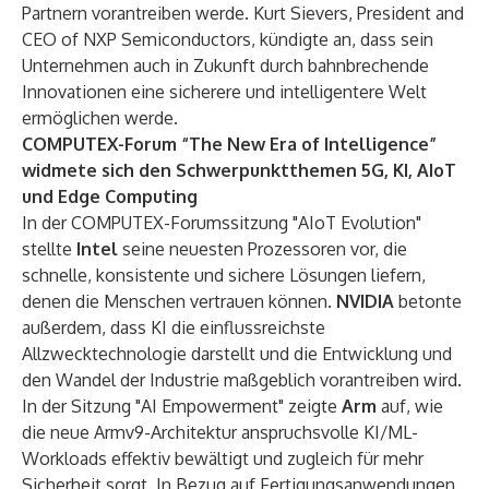
Partnern vorantreiben werde. Kurt Sievers, President and
CEO of NXP Semiconductors, kündigte an, dass sein
Unternehmen auch in Zukunft durch bahnbrechende
Innovationen eine sicherere und intelligentere Welt
ermöglichen werde.
COMPUTEX-Forum “The New Era of Intelligence”
widmete sich den Schwerpunktthemen 5G, KI, AIoT
und Edge Computing
In der COMPUTEX-Forumssitzung "AIoT Evolution"
stellte
Intel
seine neuesten Prozessoren vor, die
schnelle, konsistente und sichere Lösungen liefern,
denen die Menschen vertrauen können.
NVIDIA
betonte
außerdem, dass KI die einflussreichste
Allzwecktechnologie darstellt und die Entwicklung und
den Wandel der Industrie maßgeblich vorantreiben wird.
In der Sitzung "AI Empowerment" zeigte
Arm
auf, wie
die neue Armv9-Architektur anspruchsvolle KI/ML-
Workloads effektiv bewältigt und zugleich für mehr
Sicherheit sorgt. In Bezug auf Fertigungsanwendungen