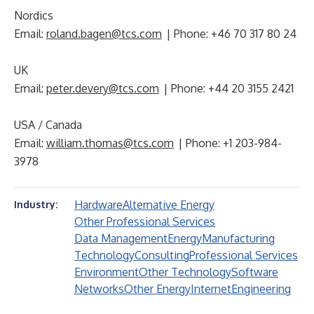
Nordics
Email:
roland.bagen@tcs.com
| Phone: +46 70 317 80 24
UK
Email:
peter.devery@tcs.com
| Phone: +44 20 3155 2421
USA / Canada
Email:
william.thomas@tcs.com
| Phone: +1 203-984-
3978
Hardware
Alternative Energy
Industry:
Other Professional Services
Data Management
Energy
Manufacturing
Technology
Consulting
Professional Services
Environment
Other Technology
Software
Networks
Other Energy
Internet
Engineering