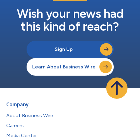
36.2%｜国籍：157カ国 G&T人材の構築：41万7000人以上の従
業員に新技術の研修｜2万6000人以上...
Wish your news had
this kind of reach?
Sign Up
Learn About Business Wire
Company
About Business Wire
Careers
Media Center