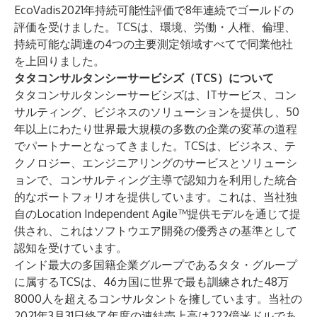
EcoVadis2021年持続可能性評価で8年連続でゴールドの
評価を受けました。TCSは、環境、労働・人権、倫理、
持続可能な調達の4つの主要測定領域すべてで同業他社
を上回りました。
タタコンサルタンシーサービシズ（TCS）について
タタコンサルタンシーサービシズは、ITサービス、コン
サルティング、ビジネスのソリューションを提供し、50
年以上にわたり世界最大規模の多数の企業の変革の道程
でパートナーとなってきました。TCSは、ビジネス、テ
クノロジー、エンジニアリングのサービスとソリューシ
ョンで、コンサルティング主導で認知力を利用した統合
的なポートフォリオを提供しています。これは、当社独
自のLocation Independent Agile™提供モデルを通じて提
供され、これはソフトウエア開発の優秀さの基準として
認知を受けています。
インド最大の多国籍企業グループであるタタ・グループ
に属するTCSは、46カ国に世界で最も訓練された48万
8000人を超えるコンサルタントを擁しています。当社の
2021年3月31日終了年度の連結売上高は222億米ドルであ