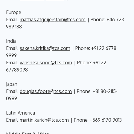
Europe
Email:
mattias.afgeijerstam@tcs.com
| Phone: +46 723
989 188
India
Email:
saxena.kritika@tcs.com
| Phone: +91 22 6778
9999
Email:
vanshika.sood@tcs.com
| Phone: +91 22
67789098
Japan
Email:
douglas.foote@tcs.com
| Phone: +81 80-2115-
0989
Latin America
Email:
martin.karich@tcs.com
| Phone: +569 6170 9013