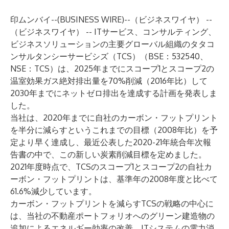
印ムンバイ--(
BUSINESS WIRE
)--
（ビジネスワイヤ） --
（ビジネスワイヤ） -- ITサービス、コンサルティング、
ビジネスソリューションの主要グローバル組織のタタコ
ンサルタンシーサービシズ（TCS）（BSE：532540、
NSE：TCS）は、2025年までにスコープ1とスコープ2の
温室効果ガス絶対排出量を70%削減（2016年比）して
2030年までにネットゼロ排出を達成する計画を発表しま
した。
当社は、2020年までに自社のカーボン・フットプリント
を半分に減らすというこれまでの目標（2008年比）を予
定より早く達成し、最近公表した
2020-21年統合年次報
告書
の中で、この新しい炭素削減目標を定めました。
2021年度時点で、TCSのスコープ1とスコープ2の自社カ
ーボン・フットプリントは、基準年の2008年度と比べて
61.6%減少しています。
カーボン・フットプリントを減らすTCSの戦略の中心に
は、当社の不動産ポートフォリオへのグリーン建造物の
追加によるエネルギー効率の改善、ITシステムの電力消