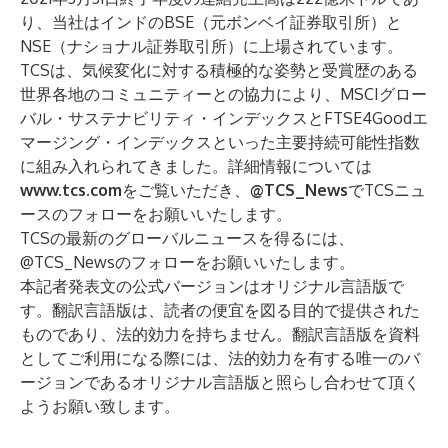
り、当社はインドのBSE（元ボンベイ証券取引所）と
NSE（ナショナル証券取引所）に上場されています。
TCSは、気候変化に対する積極的な姿勢と受賞歴のある
世界各地のコミュニティーとの協力により、MSCIグロー
バル・サステナビリティ・インデックスとFTSE4Goodエ
マージング・インデックスといった主要持続可能性指数
に組み入れられてきました。詳細情報については
www.tcs.com
をご覧いただき、
@TCS_News
でTCSニュ
ースのフォローをお願いいたします。
TCSの最新のグローバルニュースを得るには、
@TCS_News
のフォローをお願いいたします。
本記者発表文の公式バージョンはオリジナル言語版で
す。翻訳言語版は、読者の便宜を図る目的で提供された
ものであり、法的効力を持ちません。翻訳言語版を資料
としてご利用になる際には、法的効力を有する唯一のバ
ージョンであるオリジナル言語版と照らし合わせて頂く
ようお願い致します。