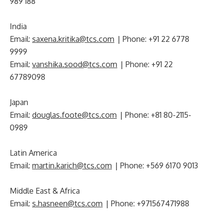
989 188
India
Email:
saxena.kritika@tcs.com
| Phone: +91 22 6778
9999
Email:
vanshika.sood@tcs.com
| Phone: +91 22
67789098
Japan
Email:
douglas.foote@tcs.com
| Phone: +81 80-2115-
0989
Latin America
Email:
martin.karich@tcs.com
| Phone: +569 6170 9013
Middle East & Africa
Email:
s.hasneen@tcs.com
| Phone: +971567471988