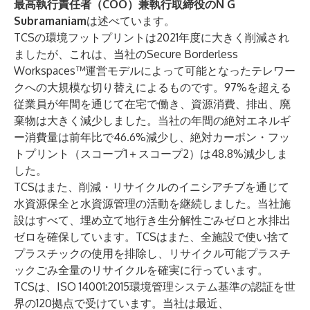
最高執行責任者（COO）兼執行取締役のN G
Subramaniam
は述べています。
TCSの環境フットプリントは2021年度に大きく削減され
ましたが、これは、当社のSecure Borderless
Workspaces™運営モデルによって可能となったテレワー
クへの大規模な切り替えによるものです。97%を超える
従業員が年間を通じて在宅で働き、資源消費、排出、廃
棄物は大きく減少しました。当社の年間の絶対エネルギ
ー消費量は前年比で46.6%減少し、絶対カーボン・フッ
トプリント（スコープ1＋スコープ2）は48.8%減少しま
した。
TCSはまた、削減・リサイクルのイニシアチブを通じて
水資源保全と水資源管理の活動を継続しました。当社施
設はすべて、埋め立て地行き生分解性ごみゼロと水排出
ゼロを確保しています。TCSはまた、全施設で使い捨て
プラスチックの使用を排除し、リサイクル可能プラスチ
ックごみ全量のリサイクルを確実に行っています。
TCSは、ISO 14001:2015環境管理システム基準の認証を世
界の120拠点で受けています。当社は最近、