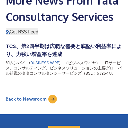
More News From Tata
Consultancy Services
Get RSS Feed
TCS、第2四半期は広範な需要と底堅い利益率によ
り、力強い増益率を達成
印ムンバイ--(
BUSINESS WIRE
)--（ビジネスワイヤ） -- ITサービ
ス、コンサルティング、ビジネスソリューションの主要グローバ
ル組織のタタコンサルタンシーサービシズ（BSE：532540、
NSE：TCS）は、2021年9月30日締め四半期のInd ASおよびIFRS
に基づく連結決算を発表しました。 2021年9月30日締め四半期
のハイライト 売上高は63億3300万ドル、前年同期比16.8%増、
為替の影響を除けば前年同期比15.5%増 営業利益率は25.6%、前
Back to Newsroom
四半期比で0.1%上昇、前年同期比で0.6%低下 純利益は13億100
万ドル、前年同期比14.0%増｜純利益率は20.5% 顧客数は好調に
増加：1億ドル以上の新規顧客は5社（合計54社）、5千万ドル以
上の新規顧客は17社（合計114社）獲得 営業キャッシュフローは
13億4400万ドル、純利益の103.3% 1万9690人の従業員を増員
｜従業員数は52万8748人 多様性と包摂性：女性従業員比率：