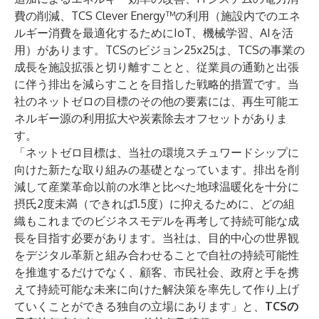
費の削減、TCS Clever Energy™の利用（施設内でのエネ
ルギー消費を最適化するためにIoT、機械学習、AIを活
用）があります。TCSのビジョン25x25は、TCSの事業の
成長を施設拡張と切り離すことと、従業員の通勤と出張
に伴う排出を減らすことを目指した戦略的措置です。当
社のネットゼロの目標のその他の要素には、再生可能エ
ネルギー源の利用拡大や炭素除去オフセットがありま
す。
「ネットゼロ目標は、当社の環境スチュワードシップに
向けた新たな取り組みの基礎となっています。排出を削
減して産業革命以前の水準と比べた地球温暖化を十分に
摂氏2度未満（できれば1.5度）に抑えるために、どの組
織もこれまでのビジネスモデルを再考して持続可能な成
長を目指す必要があります。当社は、目的中心の世界観
をデジタル革新と組み合わせることで自社の持続可能性
を推進するだけでなく、顧客、市民社会、政府と手を携
えて持続可能な未来に向けた解決策を率先して作り上げ
ていくことができる独自の立場にあります」と、
TCSの