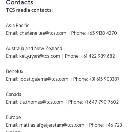
Contacts
TCS media contacts:
Asia Pacific
Email:
charlene.lee@tcs.com
| Phone: +65 9138 4370
Australia and New Zealand
Email:
kelly.ryan@tcs.com
| Phone: +61 422 989 682
Benelux
Email:
joost.galema@tcs.com
| Phone: +31 615 903387
Canada
Email:
tia.thomas@tcs.com
| Phone: +1 647 790 7602
Europe
Email:
mattias.afgeijerstam@tcs.com
| Phone: +46 723