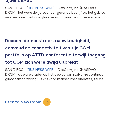
tijdens EASD
SAN DIEGO--(
BUSINESS WIRE
)--DexCom, Inc. (NASDAQ:
DXCM), het wereldwijd toonaangevende bedrijf op het gebied
van realtime continue glucosemonitoring voor mensen met
diabetes, heeft vandaag nieuwe klinische onderzoeksresultaten
bekendgemaakt die de voordelen van CGM-gebruik
onderstrepen. Verder heeft het bedrijf tijdens de 59e jaarlijkse
bijeenkomst van de European Association for the Study of
Diabetes, gehouden van 2 tot 6 oktober 2023 in Hamburg,
Dexcom demonstreert nauwkeurigheid,
Duitsland, meer details gegeven over haar groei...
eenvoud en connectiviteit van zijn CGM-
portfolio op ATTD-conferentie terwijl toegang
tot CGM zich wereldwijd uitbreidt
SAN DIEGO--(
BUSINESS WIRE
)--DexCom, Inc. (NASDAQ:
DXCM), de wereldleider op het gebied van real-time continue
glucosemonitoring (CGM) voor mensen met diabetes, zal de
kracht van zijn CGM-portfolio demonstreren en nieuw klinisch
praktijkbewijs onthullen dat de effectiviteit van Dexcom CGM
blijft aantonen op de 16e International Conference on
Advanced Technologies and Treatments for Diabetes,
Back to Newsroom
gehouden op 22 t/m 25 februari 2023 in Berlijn. "Vorig jaar
hebben we op ATTD voor het eerst ons uitgebre...