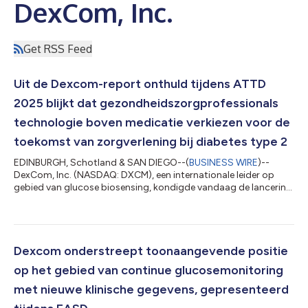
DexCom, Inc.
Get RSS Feed
Uit de Dexcom-report onthuld tijdens ATTD
2025 blijkt dat gezondheidszorgprofessionals
technologie boven medicatie verkiezen voor de
toekomst van zorgverlening bij diabetes type 2
EDINBURGH, Schotland & SAN DIEGO--(
BUSINESS WIRE
)--
DexCom, Inc. (NASDAQ: DXCM), een internationale leider op
gebied van glucose biosensing, kondigde vandaag de lancering
aan van haar eerste multi-regioreport, getiteld "Dexcom State
of Type 2 Report: Access and Attitudes Across Europe and the
Middle East". De report is gebaseerd op een enquête bij meer
dan 2.500 mensen, een groep die bestond uit personen met
diabetes type 2 en gezondheiszorgprofessionals uit Duitsland,
Dexcom onderstreept toonaangevende positie
Italië, Nederland, Saoedi-...
op het gebied van continue glucosemonitoring
met nieuwe klinische gegevens, gepresenteerd