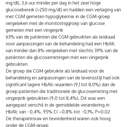
mg/dl), 3,6 uur minder per dag in het zeer hoge
glucosebereik (>250 mg/dl) en hadden een verlaging van
met CGM gemeten hypoglykemie in de CGM-groep
vergeleken met de monitoringgroep van glucose
gemeten met een vingerprik
63% van de patiënten die CGM gebruikten als leidraad
voor aanpassingen van de behandeling had een HbA1c
van minder dan 8% vergeleken met slechts 39% van de
patiënten die glucosemetingen met een vingerprik
gebruikten
De groep die CGM gebruikte als leidraad voor de
behandeling en aanpassingen van de levensstijl had ook
significant lagere HbA1c-waarden (9,1 tot 8,0%) dan de
groep patiënten die traditionele de glucosemeting met
vingerprik gebruikten (9,0 tot 8,4%). Dit was een
aangepast verschil in de gemiddelde verandering in
HbA1c van −0,4%, 95% CI –0,8% tot −0,1%, P=0,02
De therapietrouw en tevredenheid waren ook hoog
onder de CGM-groep