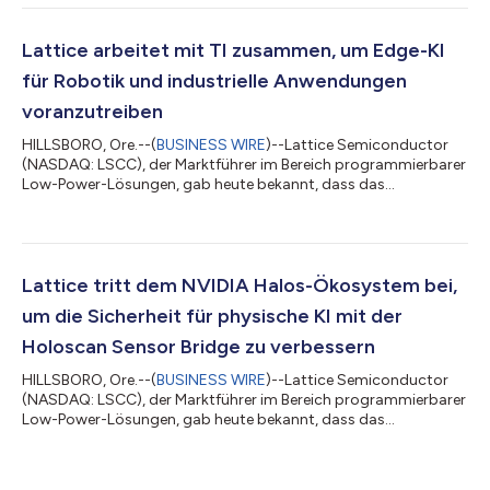
Vortragsveranstaltungen teilnehmen, um zu veranschaulichen,
wie FPGAs mit geringem Stromverbrauch Innovationen in
zahlreichen Branchen vorantreiben. Das Unternehmen wird
Lattice arbeitet mit TI zusammen, um Edge-KI
zudem seine neuesten technologischen Fortschritte im Bereich
für Robotik und industrielle Anwendungen
der FPGA-Tec...
voranzutreiben
HILLSBORO, Ore.--(
BUSINESS WIRE
)--Lattice Semiconductor
(NASDAQ: LSCC), der Marktführer im Bereich programmierbarer
Low-Power-Lösungen, gab heute bekannt, dass das
Unternehmen mit Texas Instruments (TI) zusammenarbeitet,
um die Sensorintegration zu vereinfachen und Echtzeit-Edge-
KI-Systeme zu skalieren. Die Kombination aus den
Sensortechnologien von TI und der Lattice Holoscan Sensor
Bridge-Lösung, die auf der energiesparenden FPGA-Technologie
Lattice tritt dem NVIDIA Halos-Ökosystem bei,
von Lattice basiert, bietet Entwicklern eine flexib...
um die Sicherheit für physische KI mit der
Holoscan Sensor Bridge zu verbessern
HILLSBORO, Ore.--(
BUSINESS WIRE
)--Lattice Semiconductor
(NASDAQ: LSCC), der Marktführer im Bereich programmierbarer
Low-Power-Lösungen, gab heute bekannt, dass das
Unternehmen dem NVIDIA Halos AI Systems Inspection Lab-
Ökosystem beigetreten ist, dem ersten vom ANSI National
Accreditation Board (ANAB) akkreditierten Prüflabor für KI-