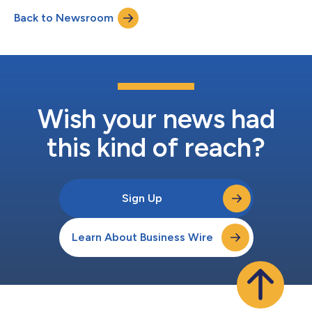
gesteuerte physikalische Systeme. Wie auf der NVIDIA GTC
Back to Newsroom
2026 angekündigt, wird Lattice gemeinsam mit NVIDIA und
anderen Mitgliedern des Halos-Ökosystems Halos-zerti...
Wish your news had
this kind of reach?
Sign Up
Learn About Business Wire