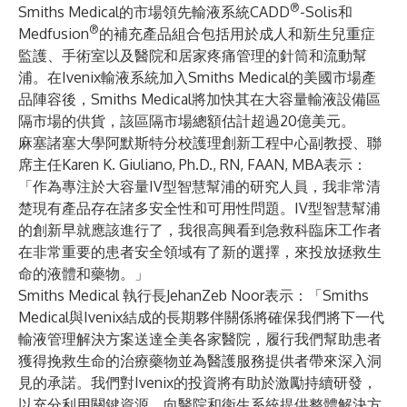
®
Smiths Medical的市場領先輸液系統CADD
-Solis和
®
Medfusion
的補充產品組合包括用於成人和新生兒重症
監護、手術室以及醫院和居家疼痛管理的針筒和流動幫
浦。在Ivenix輸液系統加入Smiths Medical的美國市場產
品陣容後，Smiths Medical將加快其在大容量輸液設備區
隔市場的供貨，該區隔市場總額估計超過20億美元。
麻塞諸塞大學阿默斯特分校護理創新工程中心副教授、聯
席主任Karen K. Giuliano, Ph.D., RN, FAAN, MBA表示：
「作為專注於大容量IV型智慧幫浦的研究人員，我非常清
楚現有產品存在諸多安全性和可用性問題。IV型智慧幫浦
的創新早就應該進行了，我很高興看到急救科臨床工作者
在非常重要的患者安全領域有了新的選擇，來投放拯救生
命的液體和藥物。」
Smiths Medical 執行長JehanZeb Noor表示：「Smiths
Medical與Ivenix結成的長期夥伴關係將確保我們將下一代
輸液管理解決方案送達全美各家醫院，履行我們幫助患者
獲得挽救生命的治療藥物並為醫護服務提供者帶來深入洞
見的承諾。我們對Ivenix的投資將有助於激勵持續研發，
以充分利用關鍵資源，向醫院和衛生系統提供整體解決方