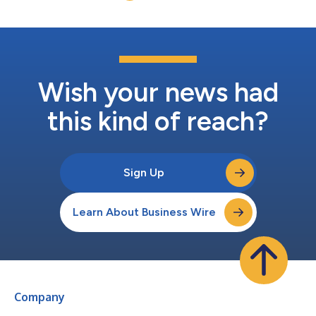
染是與血管通路導管相關的已知風險。最新臨床研究結論顯示，使
用POWERWAND™產品未見相關的血液感染發生。合計而言，上
述研究中無細菌感染達35,000導管天數1-3。 POWERWAND™系
列產品為那些致力於為病患提供優質醫護的醫療保健提供者提供價
值。與Smiths Medical現有之功效強大的Jelco® IV導管和Port-A-
Cath®產品相結合，Smiths Medical現在能為臨床工作者提供更多
解決方案...
Wish your news had
this kind of reach?
Sign Up
Learn About Business Wire
Company