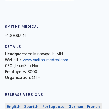
SMITHS MEDICAL
LSE:SMIN
DETAILS
Headquarters:
Minneapolis, MN
Website:
www.smiths-medical.com
CEO:
JehanZeb Noor
Employees:
8000
Organization:
OTH
RELEASE VERSIONS
English
Spanish
Portuguese
German
French