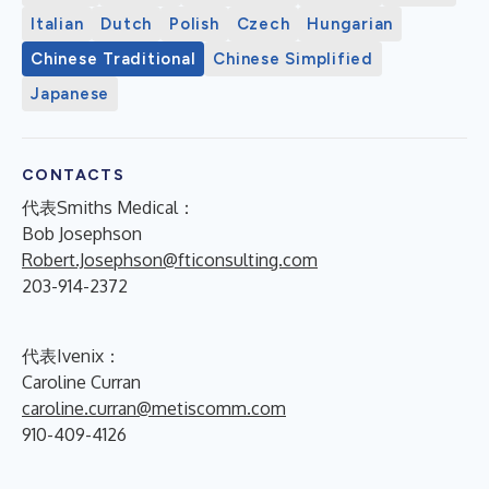
Italian
Dutch
Polish
Czech
Hungarian
Chinese Traditional
Chinese Simplified
Japanese
CONTACTS
代表Smiths Medical：
Bob Josephson
Robert.Josephson@fticonsulting.com
203-914-2372
代表Ivenix：
Caroline Curran
caroline.curran@metiscomm.com
910-409-4126