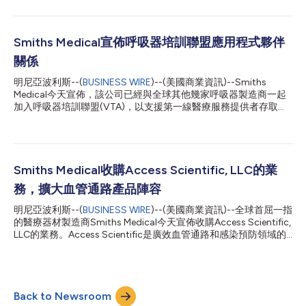
包含多媒體內容。完整新聞稿可在以下網址查閱：
https://www.businesswire.com/news/home/20210616005888
/en/ 受影響的型號和批號： 型號 品名 批號 4428-1 Jelco®
Hypodermic Needle-Pro®固定針頭胰島素注射器 28Gx1/2” 1CC
Smiths Medical宣佈呼吸器培訓聯盟應用程式夥伴
4046543和4062235 4429-1 Jelco® Hypodermic Needle-Pro®
關係
固定針頭胰島素注射器29Gx1/2” 1CC 4014096、4031846、
4031845、4040734、4043536、4046545、4046546、
明尼亞波利斯--(
BUSINESS WIRE
)--(美國商業資訊)--Smiths
4062239、 4062240、4062238和4062242 請參閱附圖以瞭解
Medical今天宣佈，該公司已經與全球其他幾家呼吸器製造商一起
注射器針筒上傾斜的刻度標記。 該問題可...
加入呼吸器培訓聯盟(VTA)，以支援第一線醫療服務提供者存取集
中式呼吸器培訓資料庫。其內容可以在Allego管理的行動應用程式
中找到。 Smiths Medical全球產品和商業卓越、策略與購併副總
裁Jeffrey Hohn表示：「Smiths Medical很榮幸能夠透過Allego應
用程式為我們的呼吸器提供培訓，從而成為VTA的一部分。改善世
界各地的醫療保健是我們使命的基礎。在這一關鍵時刻，我們瞭解
Smiths Medical收購Access Scientific, LLC的業
醫療保健專業人員需要快速獲得呼吸器資訊，而該應用程式有助於
務，擴大血管通路產品陣容
快速為病患提供正確的醫護。」 該VTA應用程式連結呼吸治療師、
護士和其他醫療專業人員與聯盟成員公司的呼吸器培訓資源。該應
明尼亞波利斯--(
BUSINESS WIRE
)--(美國商業資訊)--全球首屈一指
用程式包含教學影片、手冊和故障排除指南，這些資訊對於治療罹
的醫療器材製造商Smiths Medical今天宣佈收購Access Scientific,
患COVID-19相關呼吸窘迫的病患至關重要。 對於因嚴重疾病而需
LLC的業務。Access Scientific是廣效血管通路和感染預防領域的
要呼吸輔助的病患（例如COVID-19），呼吸器在病患管理中扮演
私人公司，製造POWERWAND™中線和延長留置導管，總部位於
關鍵角色。在COVID-19危機期間，呼吸器培訓的速度和獲取的便
加州聖地牙哥。POWERWAND™系列產品壯大了Smiths Medical
利性可能直接影...
的血管通路產品陣容，可為臨床工作者治療病患提供更多選擇。
POWERWAND™系列產品是具有臨床區別優勢的血管通路解決方
Back to Newsroom
案，得到九(9)篇同儕審查論文和九(9)篇科學壁報的支持。血流感