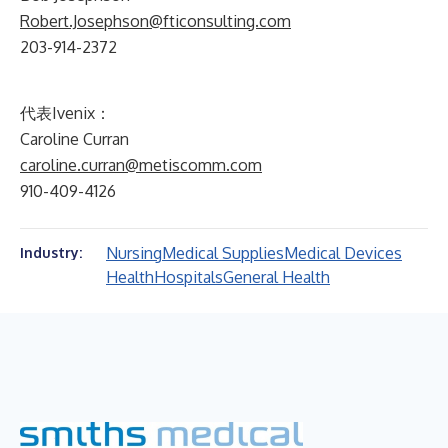
Robert.Josephson@fticonsulting.com
203-914-2372
代表Ivenix：
Caroline Curran
caroline.curran@metiscomm.com
910-409-4126
Nursing
Medical Supplies
Medical Devices
Industry:
Health
Hospitals
General Health