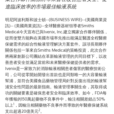
進臨床效率的市場最佳輸液系統
明尼阿波利斯和波士頓--(
BUSINESS WIRE
)--
(美國商業資
訊)-- (美國商業資訊)--全球醫療器材領導者Smiths
Medical今天宣布已與Ivenix, Inc.建立獨家合作夥伴關係，
從而使雙方能夠在美國市場率先推出能滿足醫護全程醫療
保健需求的綜合性輸液管理解決方案套件。該項長期夥伴
關係包括一筆來自Smiths Medical的策略投資，此次合作
將兩家創新公司團結在革新輸液管理的共同目標下，以改
善患者安全並滿足當前和未來醫療保健提供者的需求。
Ivenix是一家致力於消除輸液相關患者傷害的醫療技術公
司，公司從零開始開發出首款也是同類唯一的大容量輸液
幫浦，並符合美國食品藥物管理局針對反復出現的輸液幫
浦安全性問題的最新指南。輸液管理事關生命，其取得成
功的關鍵要素是確保患者安全和臨床效率。如今，FDA每
年獲報的150萬起藥物不良事件中，輸注相關差錯占50%
1
以上
，因輸注相關藥物不良事件而導致的年醫療保健系統
2
支出超過20億美元
。