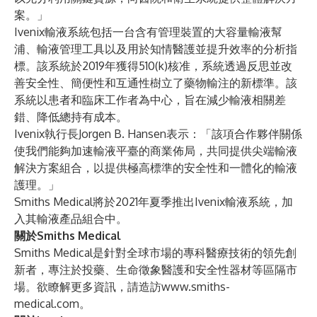
案。」
Ivenix輸液系統包括一台含有管理裝置的大容量輸液幫
浦、輸液管理工具以及用於知情醫護並提升效率的分析指
標。該系統於2019年獲得510(k)核准，系統透過反思並改
善安全性、簡便性和互通性樹立了藥物輸注的新標準。該
系統以患者和臨床工作者為中心，旨在減少輸液相關差
錯、降低總持有成本。
Ivenix執行長Jorgen B. Hansen表示：「該項合作夥伴關係
使我們能夠加速輸液平臺的商業佈局，共同提供尖端輸液
解決方案組合，以提供極高標準的安全性和一體化的輸液
護理。」
Smiths Medical將於2021年夏季推出Ivenix輸液系統，加
入其輸液產品組合中。
關於Smiths Medical
Smiths Medical是針對全球市場的專科醫療技術的領先創
新者，專注於投藥、生命徵象醫護和安全性器材等區隔市
場。欲瞭解更多資訊，請造訪
www.smiths-
medical.com
。