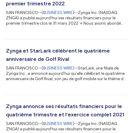
premier trimestre 2022
SAN FRANCISCO--(
BUSINESS WIRE
)--Zynga Inc. (NASDAQ :
ZNGA) a publié aujourd’hui ses résultats financiers pour le
premier trimestre clos le 31 mars 2022. « Nous avons abordé
l’année 2022 avec une solide performance trimestrielle, en
réalisant nos revenus publicitaires et réservations de T1, les plus
élevés jamais atteints, favorisés par notre portefeuille de jeux
hypercasual », a déclaré Frank Gibeau, PDG de Zynga. « À
travers la poursuite de la mise en œuvre de notre stratégie de
Zynga et StarLark célèbrent le quatrième
croissance plu...
anniversaire de Golf Rival
SAN FRANCISCO--(
BUSINESS WIRE
)--StarLark, une filiale de
Zynga Inc., a annoncé aujourd’hui qu’elle célébrait le quatrième
anniversaire de Golf Rival, son jeu de golf mobile sur le thème de
la fantaisie, des plus appréciés par les joueurs, et avait prévu
plusieurs événements en jeu, à leur intention. Pour célébrer la
croissance passionnante du titre, StarLark présente les étapes
importantes des quatre dernières années, le regard tourné vers
l’avenir. Jalons du quatrième anniversaire Golf Rival o...
Zynga annonce ses résultats financiers pour le
quatrième trimestre et l’exercice complet 2021
SAN FRANCISCO--(
BUSINESS WIRE
)--Zynga Inc. (NASDAQ :
ZNGA) a publié aujourd’hui ses résultats financiers pour le