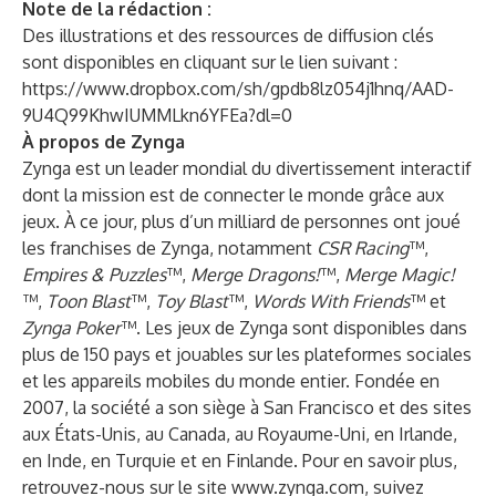
Note de la rédaction :
Des illustrations et des ressources de diffusion clés
sont disponibles en cliquant sur le lien suivant :
https://www.dropbox.com/sh/gpdb8lz054j1hnq/AAD-
9U4Q99KhwIUMMLkn6YFEa?dl=0
À propos de Zynga
Zynga est un leader mondial du divertissement interactif
dont la mission est de connecter le monde grâce aux
jeux. À ce jour, plus d’un milliard de personnes ont joué
les franchises de Zynga, notamment
CSR Racing
™,
Empires & Puzzles
™,
Merge Dragons!
™,
Merge Magic!
™,
Toon Blast
™,
Toy Blast
™,
Words With Friends
™ et
Zynga Poker
™. Les jeux de Zynga sont disponibles dans
plus de 150 pays et jouables sur les plateformes sociales
et les appareils mobiles du monde entier. Fondée en
2007, la société a son siège à San Francisco et des sites
aux États-Unis, au Canada, au Royaume-Uni, en Irlande,
en Inde, en Turquie et en Finlande. Pour en savoir plus,
retrouvez-nous sur le site
www.zynga.com
, suivez