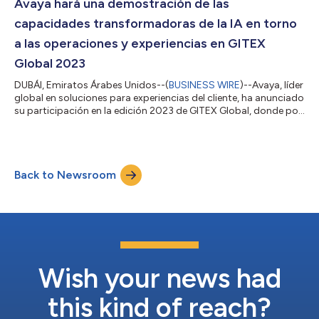
fundamentalmente la forma en que se gestiona la experiencia
Avaya hará una demostración de las
del cliente en el centr...
capacidades transformadoras de la IA en torno
a las operaciones y experiencias en GITEX
Global 2023
DUBÁI, Emiratos Árabes Unidos--(
BUSINESS WIRE
)--Avaya, líder
global en soluciones para experiencias del cliente, ha anunciado
su participación en la edición 2023 de GITEX Global, donde por
primera vez mostrará cómo las organizaciones pueden elegir
su propio camino para ofrecer experiencias del cliente
impulsadas por IA. La importante presencia de Avaya en GITEX
Global servirá para mostrar una serie de casos de uso verticales
Back to Newsroom
específicos que resaltan el poder de la inteligencia artificial a la
h...
Wish your news had
this kind of reach?