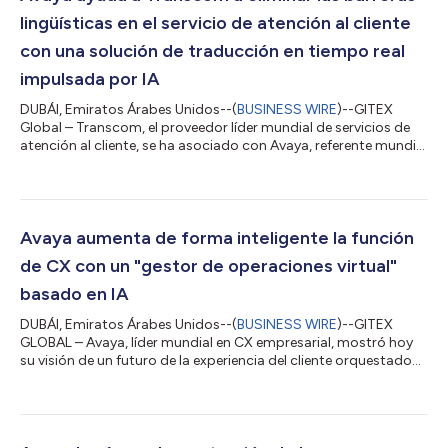
lingüísticas en el servicio de atención al cliente
con una solución de traducción en tiempo real
impulsada por IA
DUBÁI, Emiratos Árabes Unidos--(
BUSINESS WIRE
)--GITEX
Global – Transcom, el proveedor líder mundial de servicios de
atención al cliente, se ha asociado con Avaya, referente mundial
en CX empresarial, y Sabio Group para crear una solución de
traducción en tiempo real impulsada por IA que puede ayudar a
los agentes del centro de contacto de cualquier parte del
mundo a conversar con los clientes en más de 100 idiomas. La
solución, respaldada por Avaya Experience Platform e
Avaya aumenta de forma inteligente la función
integrada por Sabio, un...
de CX con un "gestor de operaciones virtual"
basado en IA
DUBÁI, Emiratos Árabes Unidos--(
BUSINESS WIRE
)--GITEX
GLOBAL – Avaya, líder mundial en CX empresarial, mostró hoy
su visión de un futuro de la experiencia del cliente orquestado
por la IA. Presentado en la feria GITEX Global de Dubai, el
concepto de "Gestor de operaciones virtual" de Avaya pone de
relieve el arte de lo posible, demostrando cómo la colaboración
entre inteligencia humana y artificial puede alterar