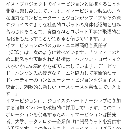
イス・プロジェクトでイマービジョンと提携することを
非常に楽しみにしています。イマービジョン製品のよう
な強力なコンピューター・ビジョンがソフィアやその妹
のジョイスのような社会的ロボットの身体化認知と組み
合わされることで、有益なAIとロボット工学に飛躍的な
進化をもたらすことができると信じています。」
イマービジョンのパスカル・ニニ最高経営責任者
（CEO）は、次のように述べています。「ソフィアのた
めに開発され実装された技術は、ハンソン・ロボティク
スがいかに先端的かを如実に示しています。デービッ
ド・ハンソン氏の優秀なチームと協力して革新的なサー
ドパーティーのコンピューター・ビジョンをジョイスに
統合し、刺激的な新しいユースケースを実現していきま
す。」
イマービジョンは、ジョイスのパートナーシップに参加
する追加メンバーを積極的に採用しています。このコラ
ボレーションを促進するため、イマービジョンは開発
者、大学、テクノロジー企業向けに開発キットを提供す
る予定です。このキットによりジョイス・プログラムの