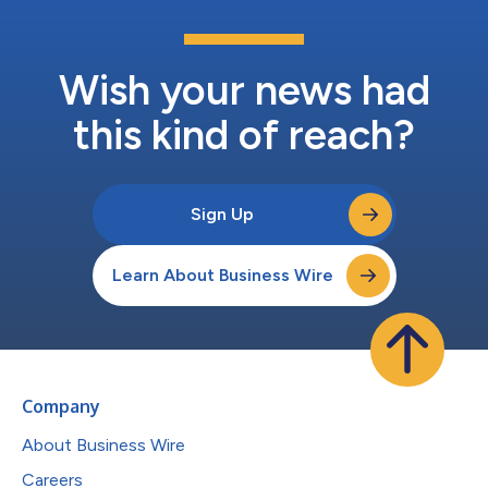
はエンジニアおよびAI開発者向けにジョイス開発キットを公開し
ます。この「ジョイス・イン・ア・ボックス」開発キットには、
周囲環境の2D半球映像、3D両眼視半球映像、あるいは360度全
球映像を取得できるよう較正された超広角パノモーフ・カメラが
Wish your news had
3台備えられています。これはdata-in-picture技術を使用して多
様なセ...
this kind of reach?
Sign Up
Learn About Business Wire
Company
About Business Wire
Careers