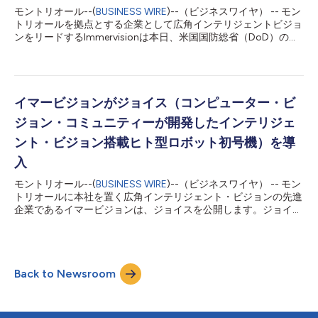
ォリオは真の革新成果となるものであり、防御対象となります。
モントリオール--(
BUSINESS WIRE
)--（ビジネスワイヤ） -- モン
当社のIPによってお客さまと世界中のライセンシーを保護できる
トリオールを拠点とする企業として広角インテリジェントビジョ
ことは、私にとって非常に重要です。」...
ンをリードするImmervisionは本日、米国国防総省（DoD）の部
門である国防イノベーションユニット（DIU）からBlue UASフレ
ームワーク活動の受注を獲得したしたと発表しました。
Immervision InnovationLabチームは、Blue UAS フレームワーク
活動向けに高度な低照度ビジョンを実現すべく、小型無人航空機
システム（sUAS）用の広角コンピュータービジョンカメラを開
イマービジョンがジョイス（コンピューター・ビ
発しています。この活動は、商用・防衛アプリケーション向け
ジョン・コミュニティーが開発したインテリジェ
に、求めやすさ、信頼性、高性能、相互運用性を備えたUASドロ
ーン技術を提供するものです。 Immervisionの業務担当エグゼク
ント・ビジョン搭載ヒト型ロボット初号機）を導
ティブバイスプレジデント兼最高商務責任者（CCO）を務める
入
Alessandro Gaspariniは、次のように述べています。「国防イノ
ベーションユニットが、低照度で自律飛行するドローンに最適化
モントリオール--(
BUSINESS WIRE
)--（ビジネスワイヤ） -- モン
できるよう、この革新的な広角コンピュータービジョンカメラを
トリオールに本社を置く広角インテリジェント・ビジョンの先進
生み出すべくImme...
企業であるイマービジョンは、ジョイスを公開します。ジョイス
は、機械が人間と同等かそれ以上の知覚情報を取得しやすくする
ために、コンピューター・ビジョン・コミュニティーが開発した
ヒト型ロボットの初号機です。 動画はこちらです：
https://vimeo.com/458617443 ジョイスの目的は、光学系、セ
Back to Newsroom
ンサー、AIアルゴリズムの改良によって周囲の状況をより的確に
認識しやすくなるように、コミュニティーに働きかけてコンピュ
ーター・ビジョン技術をさらに進歩させることです。 また、こ
のような複雑なタスクの実現を支援するために、イマービジョン