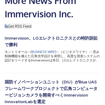
More News From
Immervision Inc.
Get RSS Feed
Immervision、LGエレクトロニクスとの特許訴訟
で勝利
モントリオール--(
BUSINESS WIRE
)--（ビジネスワイヤ） -- 歪み
制御機能を備えた広角光学設計を発明し、高度な視覚システムの
設計をリードするImmervisionは本日、LGエレクトロニクスが行
った異議申し立てから自社特許を防御することに成功したと発表
しました。 2019年11月、LGはImmervisionの主要な特許の1つ
（米国第6844990号特許）の有効性について特許審査部
（PTAB）に異議申し立てを行いました。しかし数週間前、同審
査部は、LGが異議を唱えた請求項は、引用された先行技術の参
国防イノベーションユニット（DIU）がBlue UAS
考文献をめぐり特許性がないことはないという裁決を全会一致で
フレームワークプロジェクトで広角コンピュータ
下しました。 Immervisionのパスカル・ニニ社長兼最高経営責任
者は、次のように述べています。「Immervisionは過去20年間に
ービジョンカメラを開発すべくImmervision
わたり、視覚技術の革新、ライセンシング、複数の業界への導入
InnovationLabを選定
に取り組んできました。Immervisionの知的財産と特許ポートフ