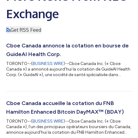
Exchange
Get RSS Feed
Cboe Canada annonce la cotation en bourse de
GuideAI Health Corp.
TORONTO--(
BUSINESS WIRE
)--Cboe Canada Inc. (« Cboe
Canada ») a annoncé aujourd’hui la cotation de GuideAI Health
Corp. (« GuideAI »), une société de santé spécialisée dans
l’intelligence artificielle et dédiée à l’amélioration du dépistage,
de la prise en charge et du pronostic des maladies vasculaires.
Les actions ordinaires de la société sont désormais négociables
sur Cboe Canada sous le symbole GDAI. GuideAI développe une
plateforme d'IA conçue pour transformer des données
Cboe Canada accueille la cotation du FNB
complexes d'imager...
Hamilton Enhanced Bitcoin DayMAX™ (BDAY)
TORONTO--(
BUSINESS WIRE
)--Cboe Canada Inc. (« Cboe
Canada »), l’un des principaux opérateurs boursiers du Canada,
annonce aujourd’hui la cotation du FNB Hamilton Enhanced
Bitcoin DayMAX™, négocié sous le symbole BDAY. Le fonds,