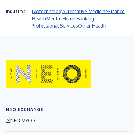
Biotechnology
Alternative Medicine
Finance
Industry:
Health
Mental Health
Banking
Professional Services
Other Health
NEO EXCHANGE
NEO:MYCO