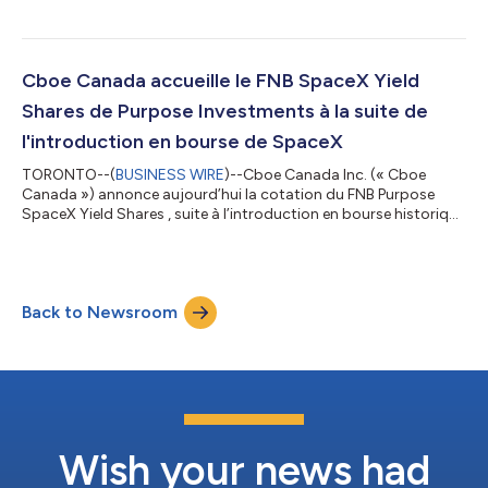
géré par Hamilton Capital Partners Inc. (« Hamilton ETFs »), est
un produit inédit qui redéfinit ce qu'un FNB d'options d'achat
couvertes sur le Bitcoin peut offrir aux investisseurs canadiens.
« Nous sommes très heureux d'enrichir notre gamme de FNB
Cboe Canada accueille le FNB SpaceX Yield
DayMAX™ en intégrant...
Shares de Purpose Investments à la suite de
l'introduction en bourse de SpaceX
TORONTO--(
BUSINESS WIRE
)--Cboe Canada Inc. (« Cboe
Canada ») annonce aujourd’hui la cotation du FNB Purpose
SpaceX Yield Shares , suite à l’introduction en bourse historique
de Space Exploration Technologies Corporation (« SpaceX »)
le 12 juin 2026. Ce tout dernier FNB de la gamme Yield Shares de
Purpose Investments est désormais négociable sous le symbole
SPXY. SpaceX, la société aérospatiale et technologique fondée
Back to Newsroom
par Elon Musk, a captivé l'imagination des investisseurs du
monde entier. SPXY...
Wish your news had