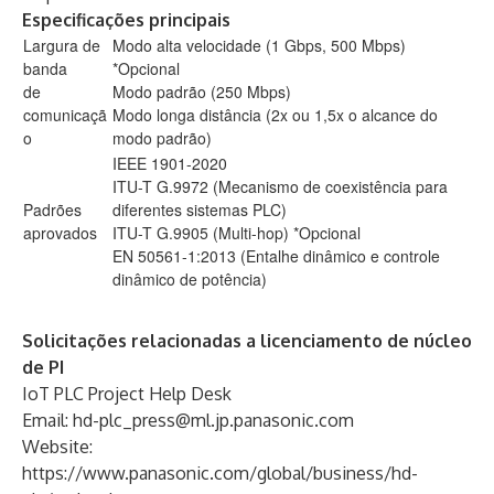
Especificações principais
Largura de
Modo alta velocidade (1 Gbps, 500 Mbps)
banda
*Opcional
de
Modo padrão (250 Mbps)
comunicaçã
Modo longa distância (2x ou 1,5x o alcance do
o
modo padrão)
IEEE 1901-2020
ITU-T G.9972 (Mecanismo de coexistência para
Padrões
diferentes sistemas PLC)
aprovados
ITU-T G.9905 (Multi-hop) *Opcional
EN 50561-1:2013 (Entalhe dinâmico e controle
dinâmico de potência)
Solicitações relacionadas a licenciamento de núcleo
de PI
IoT PLC Project Help Desk
Email:
hd-plc_press@ml.jp.panasonic.com
Website:
https://www.panasonic.com/global/business/hd-