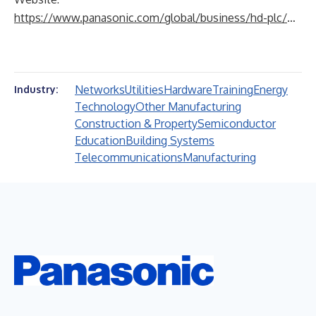
https://www.panasonic.com/global/business/hd-plc/en.html
Networks
Utilities
Hardware
Training
Energy
Industry:
Technology
Other Manufacturing
Construction & Property
Semiconductor
Education
Building Systems
Telecommunications
Manufacturing