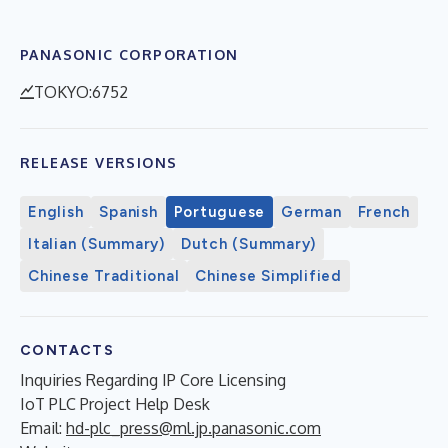
PANASONIC CORPORATION
TOKYO:6752
RELEASE VERSIONS
English
Spanish
Portuguese
German
French
Italian (Summary)
Dutch (Summary)
Chinese Traditional
Chinese Simplified
CONTACTS
Inquiries Regarding IP Core Licensing
IoT PLC Project Help Desk
Email:
hd-plc_press@ml.jp.panasonic.com