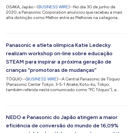
OSAKA, Japão--(
BUSINESS WIRE
)--No dia 30 de junho de
2020, a Panasonic Corporation anunciou que recebeu a mais
alta distinção como Melhor entre as Melhores na categoria
Design da Marca no Automotive Brand Contest 2020,
organizado pelo Conselho de Design da Alemanha (Rat für
Formgebung). O prêmio foi concedido em reconhecimento ao
conceito e design da marca do negócio Panasonic Automotive.
A realização da cerimônia oficial de premiação está planejada
Panasonic e atleta olímpica Katie Ledecky
para o outono 2020 dos EUA. O Automotive Bran...
realizam workshop on-line sobre educação
STEAM para inspirar a próxima geração de
crianças “promotoras de mudanças”
TÓQUIO--(
BUSINESS WIRE
)--A Central Panasonic de Tóquio
(Panasonic Center Tokyo; 3-5-1 Ariake, Koto-ku, Tokyo;
também referida neste comunicado como “PC Tóquio”), a
central global de comunicação corporativa da Panasonic, está
realizando diversas atividades de comunicação como um
pavilhão corporativo, com exposições e eventos off-line.
Devido às circunstâncias sem precedentes impostas hoje ao
mundo todo, a vida cotidiana e os valores das pessoas têm
NEDO e Panasonic do Japão atingem a maior
sofrido um grande impacto. Na Panasonic, acredi...
eficiência de conversão do mundo de 16,09%