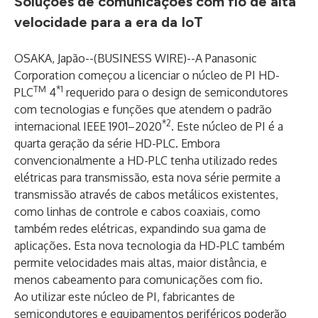
Soluções de comunicações com fio de alta
velocidade para a era da IoT
OSAKA, Japão--(
BUSINESS WIRE
)--
A Panasonic
Corporation começou a licenciar o núcleo de PI HD-
TM
*1
PLC
4
requerido para o design de semicondutores
com tecnologias e funções que atendem o padrão
*2
internacional IEEE 1901–2020
. Este núcleo de PI é a
quarta geração da série HD-PLC. Embora
convencionalmente a HD-PLC tenha utilizado redes
elétricas para transmissão, esta nova série permite a
transmissão através de cabos metálicos existentes,
como linhas de controle e cabos coaxiais, como
também redes elétricas, expandindo sua gama de
aplicações. Esta nova tecnologia da HD-PLC também
permite velocidades mais altas, maior distância, e
menos cabeamento para comunicações com fio.
Ao utilizar este núcleo de PI, fabricantes de
semicondutores e equipamentos periféricos poderão