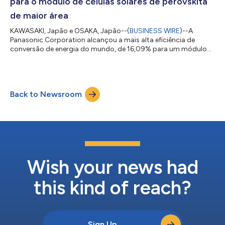
para o módulo de células solares de perovskita
de maior área
KAWASAKI, Japão e OSAKA, Japão--(
BUSINESS WIRE
)--A
Panasonic Corporation alcançou a mais alta eficiência de
conversão de energia do mundo, de 16,09% para um módulo
solar de perovskita (área de abertura 802 cm2: 30 cm de
comprimento x 30 cm de largura x 2 mm de espessura),
desenvolvendo tecnologia leve usando um substrato de vidro e
um método de revestimento de área grande baseado na
Back to Newsroom
impressão a jato de tinta. Isso foi realizado como parte do
projeto da Organização de Desenvolvimento de Novas En...
Wish your news had
this kind of reach?
Sign Up