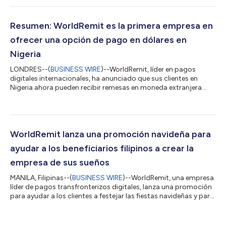
repercusión en las comunidades de todo el mundo. Desde la
primera vacuna contra la COVID-19 hasta las elecciones
presidenciales de los Estados Unidos y SpaceX, en cada uno de
Resumen: WorldRemit es la primera empresa en
estos hitos han participado m...
ofrecer una opción de pago en dólares en
Nigeria
LONDRES--(
BUSINESS WIRE
)--WorldRemit, líder en pagos
digitales internacionales, ha anunciado que sus clientes en
Nigeria ahora pueden recibir remesas en moneda extranjera
(USD) a través de sus proveedores de servicios de retiro de
efectivo. Tras el anuncio del Banco Central de Nigeria (Central
Bank of Nigeria, CBN) un día antes, WorldRemit se ha adaptado
rápidamente a los nuevos requisitos, convirtiéndose en el
primer servicio digital en ofrecer a sus clientes de todo el
WorldRemit lanza una promoción navideña para
mundo la opción de reti...
ayudar a los beneficiarios filipinos a crear la
empresa de sus sueños
MANILA, Filipinas--(
BUSINESS WIRE
)--WorldRemit, una empresa
líder de pagos transfronterizos digitales, lanza una promoción
para ayudar a los clientes a festejar las fiestas navideñas y para
que un ser querido cree la empresa de sus sueños en las
Filipinas. Entre el 1 de noviembre y el 31 de diciembre de 2020,
los clientes pueden participar en la promoción enviando dinero