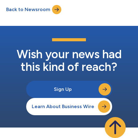
a las Filipinas utilizando su cuenta válida de WorldRemit y
Back to Newsroom
registrándose en www.worldremit.com/pangkabuhayan para
tener la p...
Wish your news had
this kind of reach?
Sign Up
Learn About Business Wire