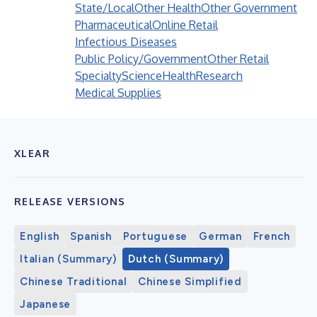
State/Local
Other Health
Other Government
Pharmaceutical
Online Retail
Infectious Diseases
Public Policy/Government
Other Retail
Specialty
Science
Health
Research
Medical Supplies
XLEAR
RELEASE VERSIONS
English
Spanish
Portuguese
German
French
Italian (Summary)
Dutch (Summary)
Chinese Traditional
Chinese Simplified
Japanese