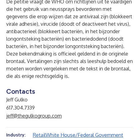
De petitie vraagt de WHO om richtlijnen uit te vaardigen
die het gebruik van neussprays bevorderen met
gegevens die erop wijzen dat ze antiviraal zijn (blokkeert
virale adhesie), virucide (doodt of deactiveert het virus),
antibacterieel (blokkeert bacteriën, in het bijzonder
longontsteking bacteriën) en bacteriedodend (doodt
bacteriën, in het bijzonder longontsteking bacteriën).
Deze bekendmaking is officieel geldend in de originele
brontaal. Vertalingen zijn slechts als leeshulp bedoeld en
moeten worden vergeleken met de tekst in de brontaal,
die als enige rechtsgeldig is.
Contacts
Jeff Gulko
617.304.7339
jeff@thegulkogroup.com
Retail
White House/Federal Government
Industry: