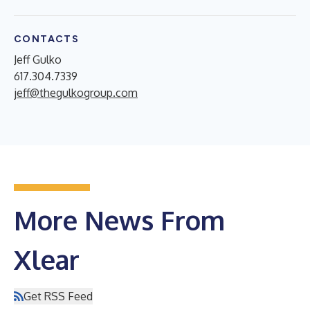
CONTACTS
Jeff Gulko
617.304.7339
jeff@thegulkogroup.com
More News From
Xlear
Get RSS Feed