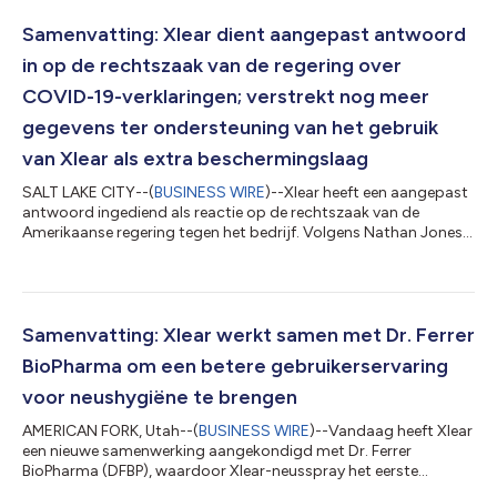
Samenvatting: Xlear dient aangepast antwoord
in op de rechtszaak van de regering over
COVID-19-verklaringen; verstrekt nog meer
gegevens ter ondersteuning van het gebruik
van Xlear als extra beschermingslaag
SALT LAKE CITY--(
BUSINESS WIRE
)--Xlear heeft een aangepast
antwoord ingediend als reactie op de rechtszaak van de
Amerikaanse regering tegen het bedrijf. Volgens Nathan Jones,
de CEO van Xlear, heeft het gewijzigde antwoord drie
hoofddoelen: ten eerste verschaft het de rechtbank nog meer
gegevens die de verklaringen ondersteunen die Xlear heeft
gemaakt dat neushygiëne een extra beschermingslaag is bij de
bestrijding van COVID-19, die ons publiek
Samenvatting: Xlear werkt samen met Dr. Ferrer
gezondheidsfunctionarissen negeren; Ten tweede wo...
BioPharma om een betere gebruikerservaring
voor neushygiëne te brengen
AMERICAN FORK, Utah--(
BUSINESS WIRE
)--Vandaag heeft Xlear
een nieuwe samenwerking aangekondigd met Dr. Ferrer
BioPharma (DFBP), waardoor Xlear-neusspray het eerste
hulpmiddel voor neushygiëne wordt dat het GentleMist-