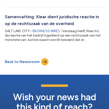
mondstuk inzet – de volgende generatie neusspraytechnologie
die onderzoek doet shows behaalt een betere dispersie en
dekking van de samenstelling en een betere gebruikerservaring.
Onderzoek naar neusreiniging heeft uitgewezen dat het spoelen
Samenvatting: Xlear dient juridische reactie in
van neus en neusholte een belangrijk hul...
op de rechtszaak van de overheid
SALT LAKE CITY--(
BUSINESS WIRE
)--Vandaag heeft Xlear Inc.
de reactie van het bedrijf ingediend op een rechtszaak van het
ministerie van Justitie waarin wordt beweerd dat er
schendingen zijn van de Federal Trade Commission Act, naast
andere beschuldigingen. Het bedrijf ontkende alle aantijgingen
van de regering en voerde een reeks bevestigende verdedigingen
tegen de regering in, waaronder schendingen van het recht op
Back to Newsroom
vrije meningsuiting van het eerste amendement van Xlear.
Nathan Jones, CEO van...
Wish your news had
this kind of reach?