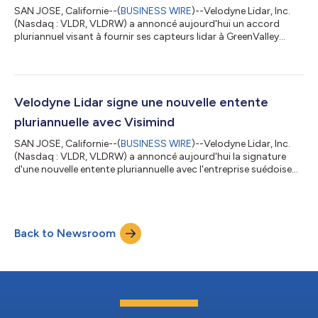
SAN JOSE, Californie--(
BUSINESS WIRE
)--Velodyne Lidar, Inc.
(Nasdaq : VLDR, VLDRW) a annoncé aujourd'hui un accord
pluriannuel visant à fournir ses capteurs lidar à GreenValley
International pour des solutions de cartographie 3D portables,
mobiles et avec drone , y compris dans les environnements
dépourvus de GPS. Velodyne livre déjà des capteurs à
GreenValley dans le cadre de cet accord. GreenValley utilise les
capteurs lidar Puck de Velodyne pour fournir des capacités de
Velodyne Lidar signe une nouvelle entente
perception et de navi...
pluriannuelle avec Visimind
SAN JOSE, Californie--(
BUSINESS WIRE
)--Velodyne Lidar, Inc.
(Nasdaq : VLDR, VLDRW) a annoncé aujourd'hui la signature
d'une nouvelle entente pluriannuelle avec l'entreprise suédoise
Visimind Group afin de fournir aux clients de la région EMEIA des
solutions intégrées, notamment en matière de cartographie et
de gestion de la végétation, alimentées par la technologie lidar
de Velodyne. Cette entente renforce le partenariat de longue
Back to Newsroom
date entre Visimind et Velodyne Lidar, avec notamment un
accord...