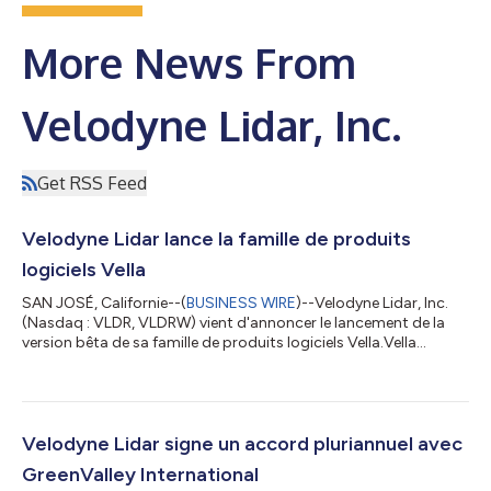
More News From
Velodyne Lidar, Inc.
Get RSS Feed
Velodyne Lidar lance la famille de produits
logiciels Vella
SAN JOSÉ, Californie--(
BUSINESS WIRE
)--Velodyne Lidar, Inc.
(Nasdaq : VLDR, VLDRW) vient d'annoncer le lancement de la
version bêta de sa famille de produits logiciels Vella.Vella
permet aux clients de Velodyne d'accélérer le développement de
solutions de vision basées sur la technologie lidar pour les
applications autonomes. Grâce à la plateforme en ligne Vella
Portal, les clients de Velodyne peuvent accéder en toute facilité
aux offres logicielles de Vella, dont Vella Go pour la gestion des
Velodyne Lidar signe un accord pluriannuel avec
c...
GreenValley International