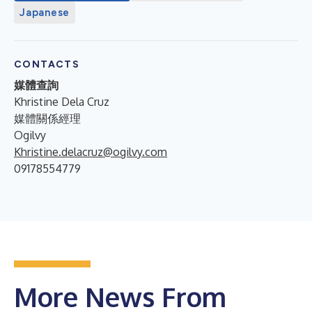
Japanese
CONTACTS
媒體查詢
Khristine Dela Cruz
媒體關係經理
Ogilvy
Khristine.delacruz@ogilvy.com
09178554779
More News From