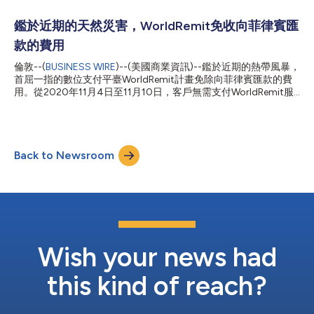
位金融服務。隨著2021年的到來，我們...
有移徙工人及其家庭成員權利國際公約》30週年1。 WorldRemit
編製此份清單的用意是希望大家關注所有在這充滿挑戰的一年有不
鑑於近期的天然災害，WorldRemit免收向菲律賓匯
凡表現的人物。公司旨在為移民群體及其家人和朋友提供日常支
款的費用
援，並慶祝他們在這一年以及未來很多年的眾多成就。 2020年清
單包括： 新冠疫苗：一對土耳其裔的德國夫婦Uğur Şahin和Özlem
倫敦--(
BUSINESS WIRE
)--(美國商業資訊)--鑑於近期的熱帶風暴，
Türeci研發出Pfizer/BioNTech新冠疫苗，該疫苗現正分送到世界各
首屈一指的數位支付平臺WorldRemit計畫免除向菲律賓匯款的費
地。 參議員賀錦麗(Kamala Harris)：在2020年美國總統大選中，
用。從2020年11月4日至11月10日，客戶無需支付WorldRemit服
賀錦麗當選美國副總統。2017年，她宣誓就職為代表加州的美國
務費便能夠從世界各地匯款至菲律賓。 熱帶風暴Goni（在菲律賓
參議員，成為歷史上第二位非裔美國女性...
也被稱為Rolly）已導致多人死亡，並已造成廣泛破壞，使逾37萬
人流離失所，並摧毀了數千棟房屋。位於卡坦端奈斯島
(Catanduanes Island)的比科爾(Bicol)、奎松(Quezon)和比拉克
Back to Newsroom
(Virac)受到的打擊最為嚴重，據估計有90%的建築物被毀。通訊
線路中斷，被困居民得不到水電供應。 WorldRemit菲律賓國家主
管Earl Melivo表示：「與全球各地一樣，菲律賓也受到新冠疫情的
不利影響，但是現在還須應付這場天然災害所造成的破壞。因此，
凡是希望在充滿挑戰的此刻資助菲律賓人民的人士，我們免收費
用。許多當地人將依靠這類收入來源幫助他們重建生活。隨著通訊
線路的中斷，我們知道散居國外的人將急於透過匯款與家人和朋友
聯絡。取消對菲律賓交易的費用是我們向全球菲律賓群體表示聲援
Wish your news had
和支援的方式。」...
this kind of reach?