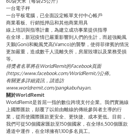
60袋大米（每袋25公斤）
一台電子秤
一台平板電腦，已全面設定帳單支付中心帳戶
商業看板、行銷抵押品和其他商業用具
線上培訓與指導計畫，為建立成功事業提供指導
在全球，新冠疫情已嚴重影響到人們的生計，而超強颱風
天鵝(Goni)和颱風梵高(Vamco)的襲擊，使得菲律賓的情況
更加嚴重，造成數千人流離失所，房屋毀壞以及業務受損
等。
得獎者名單將在WorldRemit的Facebook頁面
(
https://www.facebook.com/WorldRemit/
)公佈。
有關更多詳細資訊，請造訪
www.worldremit.com/pangkabuhayan
.
關於WorldRemit
WorldRemit是首屈一指的數位跨境支付企業。我們實施線
上國際匯款，顛覆了以前由離線的傳統參與者主導的行
業，從而使國際匯款更安全、更快捷、成本更低。目前，
我們可從50個國家匯款至150個國家，在全球6,500個匯款
通道中運作，在全球擁有1,100多名員工。