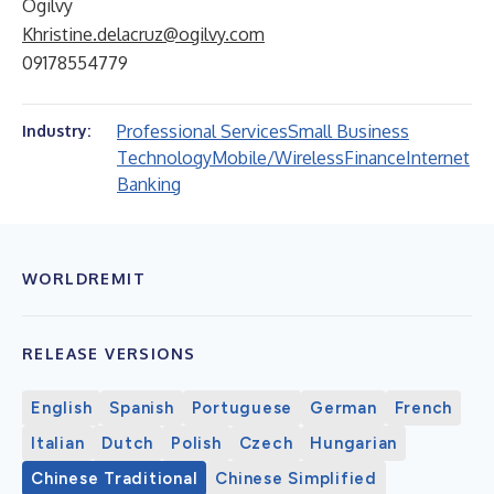
Ogilvy
Khristine.delacruz@ogilvy.com
09178554779
Professional Services
Small Business
Industry:
Technology
Mobile/Wireless
Finance
Internet
Banking
WORLDREMIT
RELEASE VERSIONS
English
Spanish
Portuguese
German
French
Italian
Dutch
Polish
Czech
Hungarian
Chinese Traditional
Chinese Simplified