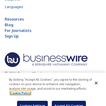
Languages
Resources
Blog
For Journalists
Sign Up
© 2026 Business Wire, Inc.
By clicking “Accept All Cookies”, you agree to the storing of
Privacy Policy
Cookie Policy
Accessibility Statement
cookies on your device to enhance site navigation,
analyze site usage, and assist in our marketing efforts.
Terms of Use
Legal
Cookie Policy
Cookies Settings
Accept All Cookies