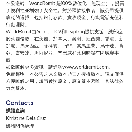
在發送端，WorldRemit 是100%數位化（無現金），提高
了便利性並增強了安全性。對於匯款接收者，該公司提供
廣泛的選擇，包括銀行存款、實收現金、行動電話充值和
行動理財。
WorldRemit由Accel、TCV和Leapfrog提供支援，總部位
於英國倫敦，在美國、加拿大、澳洲、紐西蘭、香港、新
加坡、馬來西亞、菲律賓、南非、索馬里蘭、烏干達、肯
亞、盧安達、坦尚尼亞、辛巴威和比利時設有區域辦事
處。
如欲瞭解更多資訊，請造訪
www.worldremit.com
。
免責聲明：本公告之原文版本乃官方授權版本。譯文僅供
方便瞭解之用，煩請參照原文，原文版本乃唯一具法律效
力之版本。
Contacts
媒體查詢
Khristine Dela Cruz
媒體關係經理