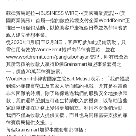
菲律賓馬尼拉--(
BUSINESS WIRE
)--
(美國商業資訊)-- (美
國商業資訊)--首屈一指的數位跨境支付企業WorldRemit正
推出一項促銷活動，以協助客戶慶祝假日季並為菲律賓的
親人建立夢想事業。
從2020年11月1日至12月31日，客戶可參加此促銷活動，只
需使用有效的WorldRemit帳戶向菲律賓匯款，並在
www.worldremit.com/pangkabuhayan
登記，即有機會為
其所選擇的收款人贏得10個Grainsmart加盟事業套餐之
一，價值20萬菲律賓披索。
WorldRemit菲律賓國家主管Earl Melivo表示：「我們體認
到海外菲律賓勞工及其家人所面臨的挑戰，尤其是在當前
非常困難的時期。除了確保透過我們的服務安全地接收匯
款，我們還希望創造可產生持續收入的機會，以幫助這些
家庭重建並在財務上變得更加獨立。利用本次促銷活動，
我們不僅為收款人提供支援，而且也為同樣需要支援的菲
律賓農民提供支援。」
每個Grainsmart加盟事業套餐都包括：