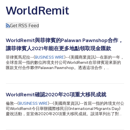
WorldRemit
Get RSS Feed
WorldRemit與菲律賓的Palawan Pawnshop合作，
讓菲律賓人2021年能在更多地點領取現金匯款
菲律賓馬尼拉--(
BUSINESS WIRE
)--(美國商業資訊)--在新的一年，
全球首屈一指的數位跨境支付公司WorldRemit在菲律賓迎來新的
匯款支付合作夥伴Palawan Pawnshop。透過這項合作，
WorldRemit的收款人在Palawan Pawnshop遍佈菲律賓的3,300多
家分支機搆及其2,000個合作據點領取現金匯款時，現在可以直接
報上WorldRemit的名字。 WorldRemit菲律賓地區總監Earl Melivo
表示：「在WorldRemit，我們希望確保匯款安全迅速地到達菲律
賓，並使受益人能夠輕鬆地在任何地方領取匯款。與Palawan
WorldRemit確認2020年20項重大移民成就
Pawnshop合作使我們能進一步擴大在菲律賓業已十分強大的提現
倫敦--(
BUSINESS WIRE
)--(美國商業資訊)--首屈一指的跨境支付公
網路，在已有2.5萬個提現合作據點的基礎上再增加5,000個據
司WorldRemit今日舉辦國際移民日(International Migrants Day)
點。」 隨著多個資金匯出國恢復封鎖以及菲律賓國內的流動性繼
慶祝活動，並宣佈2020年20項重大移民成就。該清單列出了對全
續受到限制，在人們與親人保持聯繫並確保匯款持續流動方面，像
球社區產生重大影響的發展，包括第一支新冠疫苗的問世，美國總
WorldRemit這樣的數位服務提供者扮演至關重要的角色。 Melivo
統選舉以及SpaceX等。這些里程碑事件都受到世界各地移民的影
補充道：「WorldRemit的目標是使匯款人和收款人更容易使用數
響。2020年是國際移民日20週年，也是聯合國大會通過《保護所