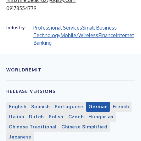
Khristine.delacruz@ogilvy.com
09178554779
Professional Services
Small Business
Industry:
Technology
Mobile/Wireless
Finance
Internet
Banking
WORLDREMIT
RELEASE VERSIONS
English
Spanish
Portuguese
German
French
Italian
Dutch
Polish
Czech
Hungarian
Chinese Traditional
Chinese Simplified
Japanese