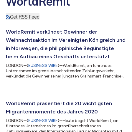
WorldRemit
Get RSS Feed
WorldRemit verkündet Gewinner der
Weihnachtsaktion im Vereinigten Königreich und
in Norwegen, die philippinische Begünstigte
beim Aufbau eines Geschäfts unterstützt
LONDON--(
BUSINESS WIRE
)--WorldRemit, ein führendes
Unternehmen im grenzüberschreitenden Zahlungsverkehr,
verkündet die Gewinner seiner jüngsten Grainsmart-Franchise-
Verkaufsförderungsaktion, die es Kunden ermöglicht, den von
ihnen bestimmten Begünstigten die Gelegenheit zu bieten, ein
Geschäft in den Philippinen zu starten. Kunden konnten sich für
die Teilnahme an der Verkaufsförderungsaktion qualifizieren,
indem sie Geld in die Philippinen schickten und einen
WorldRemit präsentiert die 20 wichtigsten
Begünstigten ihrer Wahl bestimmten...
Migrantenmomente des Jahres 2020
LONDON--(
BUSINESS WIRE
)--Heute begeht WorldRemit, ein
führendes Unternehmen im grenzüberschreitenden
Zahlungsverkehr, den Internationalen Tag der Migranten mit der