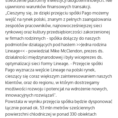
stworzenie platformy inwestycji długoterminowych. Nie
ujawniono warunków finansowych transakcji.
„Cieszymy się, że dzięki przejęciu spółki Pago możemy
wejść na rynek polski, znanym z pełnych zaangażowania
zespołów pracowników, najnowocześniejszej sieci
rynkowej oraz kultury przedsiębiorczości zakorzenionej
w firmach rodzinnych - spółka dołączy do naszych
podmiotów działających pod hasłem >>Jedna rodzina
Lineage<< - powiedział Mike McClendon, prezes ds.
działalności międzynarodowej i były wiceprezes ds.
optymalizacji sieci formy Lineage. - Przejęcie spółki
Pago wyznacza wejście Lineage na polski rynek,
cieszący się coraz większym zainteresowaniem naszych
klientów, oraz do regionu, w którym dostrzegamy
możliwości rozwoju i potencjał na wdrożenie nowych,
innowacyjnych rozwiązań”.
Powstała w wyniku przejęcia spółka będzie dysponować
łącznie ponad ok. 53 mln metrów sześciennych
powierzchni chłodniczej w ponad 330 obiektach