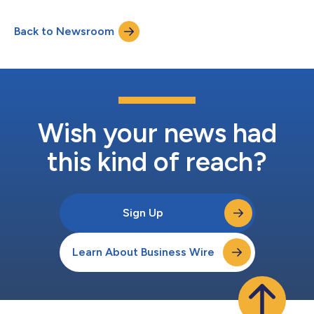
Wschodnią. Nowa siedziba jest kolejnym krokiem
wzmacniającym pozycję Lineage w regionie, po przejęciu w
Back to Newsroom
2020 roku i rebrandingu firmy Pago sp. z o.o. („Pago”),
kluczowego dostawcy usług magazynowej, dystrybucji i
transportu...
Wish your news had
this kind of reach?
Sign Up
Learn About Business Wire