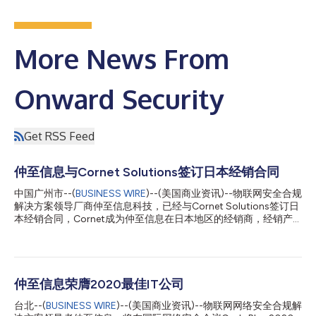
More News From
Onward Security
Get RSS Feed
仲至信息与Cornet Solutions签订日本经销合同
中国广州市--(
BUSINESS WIRE
)--(美国商业资讯)--物联网安全合规
解决方案领导厂商仲至信息科技，已经与Cornet Solutions签订日
本经销合同，Cornet成为仲至信息在日本地区的经销商，经销产
品包括HERCULES SecFlow产品网络安全管理系统，以及
SecDevice漏洞检测自动化工具。Cornet位于日本东京，通过扩大
本地销售和工业物联网安全应用，强化仲至信息对终端用户的支
持。 仲至信息总经理洪光钧表示：“仲至信息期望通过AI网络安全
合规自动化，打造安全无虞的网络环境，协助制造商或品牌解决网
仲至信息荣膺2020最佳IT公司
络安全问题。Cornet在日本的版图，将使我们超越客户的期
台北--(
BUSINESS WIRE
)--(美国商业资讯)--物联网网络安全合规解
待。”Cornet Solutions业务经理Shuji Saito表示：“随着仲至信息