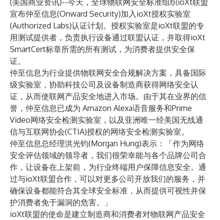
(美国商业资讯)--今天，全球物联网安全标准组织
ioXt联盟
宣布
仲至信息
(Onward Security)加入ioXt
授权实验室
(Authorized Labs)认证计划。授权实验室是ioXt联盟的专
用测试提供者，负责执行设备通过联盟认证，并取得ioXt
SmartCert标章所需的所有测试，为消费者提供安全保
证。
仲至信息为行业提供物联网安全合规解决方案，具备国际
级实验室，协助科技公司及设备制造商获得网络安全认
证，从而使联网产品安全地进入市场。由于其在业界的信
誉，仲至信息已成为 Amazon Alexa语音服务和Prime
Video网络安全检测实验室，以及亚洲唯一经美国无线通
信与互联网协会(CTIA)授权的网络安全检测实验室。
仲至信息总经理洪光钧(Morgan Hung)表示：「作为网络
安全评估领域的领导者，我们很荣幸能与各个品牌公司合
作，让设备在上架前，为行业终端用户保障信息安全。通
过与ioXt联盟合作，可以对更多公司开放我们的服务，并
确保设备都能符合其全球安全标准，从而提供可视性并保
护消费者免于漏洞的危害。」
ioXt联盟的使命是建立制造商和消费者对物联网产品安全