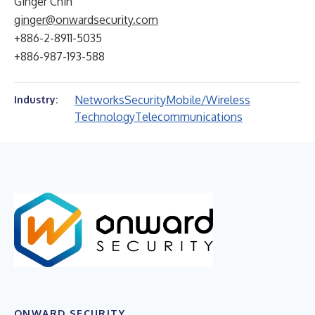
Ginger Chin
ginger@onwardsecurity.com
+886-2-8911-5035
+886-987-193-588
Networks
Security
Mobile/Wireless
Industry:
Technology
Telecommunications
ONWARD SECURITY