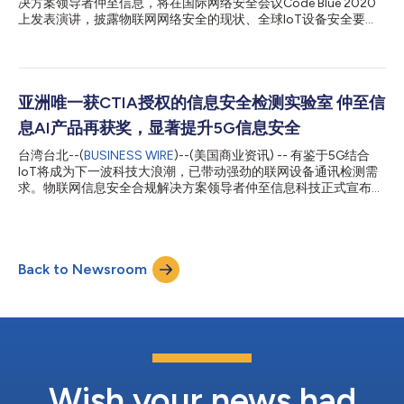
决方案领导者仲至信息，将在国际网络安全会议Code Blue 2020
产品纳入我们的产品组合，我们将在工业物联网安全领域提供更具
上发表演讲，披露物联网网络安全的现状、全球IoT设备安全要
价值的解决方案。” HERCULES SecFlow产品网络安全管理系统，
求，以及未来决胜市场的关键。仲至信息今年除了成为美国无线通
能从产品需求定义到设计、开发、测试的所有产品开发阶段，提供
信与网络协会(CTIA)在亚洲唯一授权的IoT网络安全检测实验室之
合适的网络安全解决方案，为客户实现安全、快速的软件开发流
外，还拿下多项国际大奖，包括在网络产品指南2020年IT世界大
程。HERCULES SecDevice是一款针对联网产品设计的漏洞检测自
奖中被评为冠军，分别夺得IT风险管理、应用安全测试金牌，以及
动...
年度最佳IT公司银牌等殊荣。 根据美国市场研究机构分析，到
亚洲唯一获CTIA授权的信息安全检测实验室 仲至信
2025年，全球应用安全市场规模预计将达到107亿美元，年均复
息AI产品再获奖，显著提升5G信息安全
合增长率为17.7%；市场增长主要来自于不断增加的应用程序攻
击、员工使用自带设备(BYOD)、企业对云端的部署、日趋严格的
台湾台北--(
BUSINESS WIRE
)--(美国商业资讯) -- 有鉴于5G结合
政府网络安全法规，以及越来越多的复杂威胁，都是应用安全测试
IoT将成为下一波科技大浪潮，已带动强劲的联网设备通讯检测需
服务与威胁情报等解决方案被广泛采用的原因。仲至信息总经理洪
求。物联网信息安全合规解决方案领导者仲至信息科技正式宣布，
光钧表示：“不断被披露的漏洞，让网络安全风险居高不下，针对
其已获得美国无线通信与互联网协会(CTIA)在亚洲的唯一授权，成
一再重复发生的产品安全问题，由源头开始处理，更能有效降低成
为CATL (CTIA Authorized Test Labs)，公司将可协助物联网与电
本与风险。” 仲至信息“HERCULES SecFlow产品网络安全...
信设备相关厂商进行联网设备的信息安全检测以及取得CTIA认
证。此外，仲至信息自主研发的AI信息安全评估产品，近日也再次
Back to Newsroom
勇夺Info Security Products Guide - Global Excellence Awards及
InfoSec Awards 2020两项国际大奖。 美国公共政策研究机构
Brookings的调查指出，5G基础架构是由软件式解决方案所组成
的，更容易存在软件与网络漏洞，因此对于5G来说，真正的挑战
在于如何做好网络安全，以及整个生态系统中联网设备、应用程序
的信息安全。仲至信息总经理洪光钧表示：“5G 与IoT及其带来的
创新应用，将导致网络攻击日趋频繁，如何强化5G信息安全意识
并将其制度化、标准化，成为各国...
Wish your news had