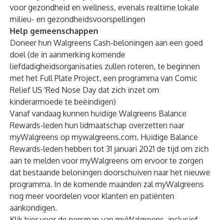
voor gezondheid en wellness, evenals realtime lokale
milieu- en gezondheidsvoorspellingen
Help gemeenschappen
Doneer hun Walgreens Cash-beloningen aan een goed
doel (de in aanmerking komende
liefdadigheidsorganisaties zullen roteren, te beginnen
met het
Full Plate Project
, een programma van Comic
Relief US 'Red Nose Day dat zich inzet om
kinderarmoede te beëindigen)
Vanaf vandaag kunnen huidige Walgreens Balance
Rewards-leden hun lidmaatschap overzetten naar
myWalgreens op mywalgreens.com. Huidige Balance
Rewards-leden hebben tot 31 januari 2021 de tijd om zich
aan te melden voor myWalgreens om ervoor te zorgen
dat bestaande beloningen doorschuiven naar het nieuwe
programma. In de komende maanden zal myWalgreens
nog meer voordelen voor klanten en patiënten
aankondigen.
Klik
hier
voor de persmap van myWalgreens, inclusief