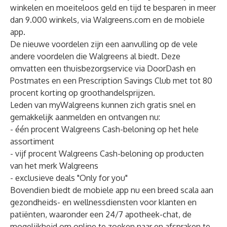
winkelen en moeiteloos geld en tijd te besparen in meer
dan 9.000 winkels, via Walgreens.com en de mobiele
app.
De nieuwe voordelen zijn een aanvulling op de vele
andere voordelen die Walgreens al biedt. Deze
omvatten een thuisbezorgservice via
DoorDash
en
Postmates
en een
Prescription Savings Club
met tot 80
procent korting op groothandelsprijzen.
Leden van myWalgreens kunnen zich gratis snel en
gemakkelijk aanmelden en ontvangen nu:
- één procent Walgreens Cash-beloning op het hele
assortiment
- vijf procent Walgreens Cash-beloning op producten
van het merk Walgreens
- exclusieve deals "Only for you"
Bovendien biedt de mobiele app nu een breed scala aan
gezondheids- en wellnessdiensten voor klanten en
patiënten, waaronder een 24/7 apotheek-chat, de
mogelijkheid om online te zoeken naar en afspraken te