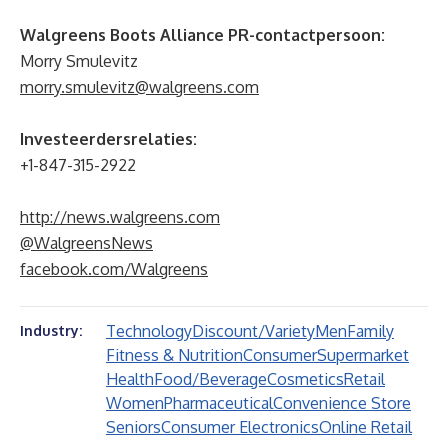
Walgreens Boots Alliance PR-contactpersoon:
Morry Smulevitz
morry.smulevitz@walgreens.com
Investeerdersrelaties:
+1-847-315-2922
http://news.walgreens.com
@WalgreensNews
facebook.com/Walgreens
Technology
Discount/Variety
Men
Family
Industry:
Fitness & Nutrition
Consumer
Supermarket
Health
Food/Beverage
Cosmetics
Retail
Women
Pharmaceutical
Convenience Store
Seniors
Consumer Electronics
Online Retail