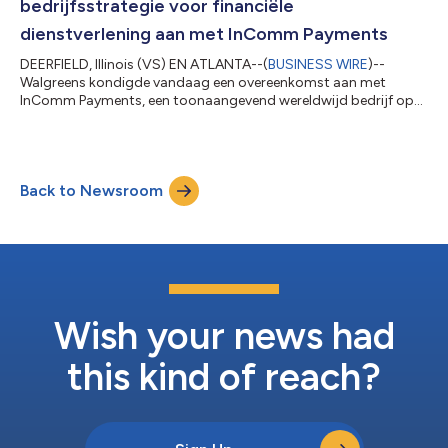
bedrijfsstrategie voor financiële
dienstverlening aan met InComm Payments
DEERFIELD, Illinois (VS) EN ATLANTA--(
BUSINESS WIRE
)--
Walgreens kondigde vandaag een overeenkomst aan met
InComm Payments, een toonaangevend wereldwijd bedrijf op
het gebied van betalingstechnologie, om zijn klanten
gemakkelijke en toegankelijke opties voor financiële diensten te
bieden. Samen zullen de bedrijven een nieuw
bankrekeningaanbod lanceren voor hun klanten die bij
Back to Newsroom
MetaBank* kunnen worden geopend met een Mastercard-
debetkaart waarmee Walgreens-shoppers zowel in de winkel als
online ku...
Wish your news had
this kind of reach?