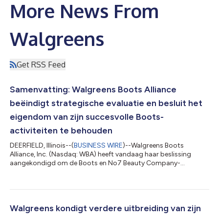
More News From
Walgreens
Get RSS Feed
Samenvatting: Walgreens Boots Alliance
beëindigt strategische evaluatie en besluit het
eigendom van zijn succesvolle Boots-
activiteiten te behouden
DEERFIELD, Illinois--(
BUSINESS WIRE
)--Walgreens Boots
Alliance, Inc. (Nasdaq: WBA) heeft vandaag haar beslissing
aangekondigd om de Boots en No7 Beauty Company-
activiteiten onder de huidige eigendom te houden. Dit markeert
de conclusie van de evaluatie die in januari begon, in lijn met de
strategische prioriteiten van het bedrijf. WBA is aangemoedigd
door productieve discussies die zijn gevoerd met een reeks
partijen, die aanzienlijke belangstelling hebben gekregen van
Walgreens kondigt verdere uitbreiding van zijn
potentiële kopers. Sinds...