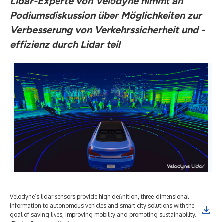
Lidar-Experte von Velodyne nimmt an
Podiumsdiskussion über Möglichkeiten zur
Verbesserung von Verkehrssicherheit und -
effizienz durch Lidar teil
Velodyne’s lidar sensors provide high-deﬁnition, three-dimensional
Vel
information to autonomous vehicles and smart city solutions with the
inc
goal of saving lives, improving mobility and promoting sustainability.
int