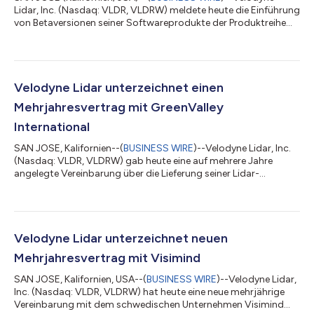
Lidar, Inc. (Nasdaq: VLDR, VLDRW) meldete heute die Einführung
von Betaversionen seiner Softwareprodukte der Produktreihe
Vella. Vella ermöglicht es den Kunden von Velodyne, die
Entwicklung von auf Lidar basierenden Bilderkennungslösungen
für autonome Anwendungen zu beschleunigen. Über die Online-
Plattform Vella Portal können die Sensorkunden von Velodyne
problemlos auf die Softwareangebote von Vella zugreifen. Dazu
Velodyne Lidar unterzeichnet einen
zählen Vella Go für die V...
Mehrjahresvertrag mit GreenValley
International
SAN JOSE, Kalifornien--(
BUSINESS WIRE
)--Velodyne Lidar, Inc.
(Nasdaq: VLDR, VLDRW) gab heute eine auf mehrere Jahre
angelegte Vereinbarung über die Lieferung seiner Lidar-
Sensoren an GreenValley International für tragbare, mobile und
von unbemannten Fluggeräten (unmanned aerial vehicle, UAV)
betriebene 3D-Kartierungslösungen bekannt, auch in
Umgebungen, in denen GPS nicht verfügbar ist. Im Rahmen
dieser Vereinbarung erfolgten bereits Lieferungen von Velodyne-
Velodyne Lidar unterzeichnet neuen
Sensoren an GreenValley. GreenValley...
Mehrjahresvertrag mit Visimind
SAN JOSE, Kalifornien, USA--(
BUSINESS WIRE
)--Velodyne Lidar,
Inc. (Nasdaq: VLDR, VLDRW) hat heute eine neue mehrjährige
Vereinbarung mit dem schwedischen Unternehmen Visimind