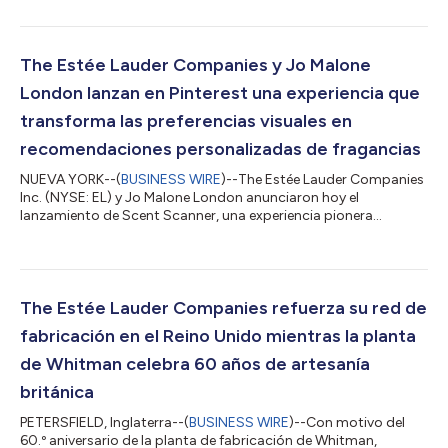
esfuerzos continuos de la empresa por fortalecer la manera en
que sus marcas se conectan mejor con los consumidores,
Boyd creará y liderará un nuevo equipo de comunicaciones
globales de marca. En esta función, se asegurará de que la
The Estée Lauder Companies y Jo Malone
cartera de productos diversa de...
London lanzan en Pinterest una experiencia que
transforma las preferencias visuales en
recomendaciones personalizadas de fragancias
NUEVA YORK--(
BUSINESS WIRE
)--The Estée Lauder Companies
Inc. (NYSE: EL) y Jo Malone London anunciaron hoy el
lanzamiento de Scent Scanner, una experiencia pionera
disponible exclusivamente en Pinterest que comenzará a
implementarse en Estados Unidos y Francia. La herramienta
analiza las preferencias visuales reflejadas en los tableros de
Pinterest para recomendar fragancias de Jo Malone London
adaptadas a cada usuario. Tras el éxito de AI Scent Advisor de
The Estée Lauder Companies refuerza su red de
Jo Malone London, presentado en 2025, S...
fabricación en el Reino Unido mientras la planta
de Whitman celebra 60 años de artesanía
británica
PETERSFIELD, Inglaterra--(
BUSINESS WIRE
)--Con motivo del
60.º aniversario de la planta de fabricación de Whitman,