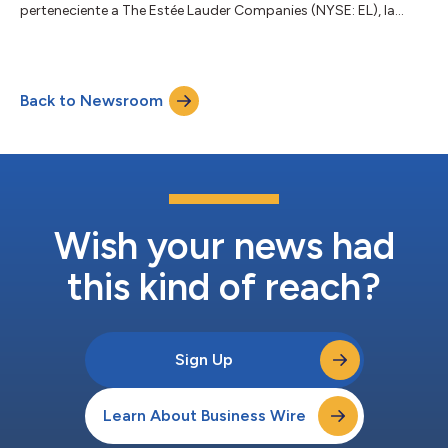
perteneciente a The Estée Lauder Companies (NYSE: EL), la
empresa anunció el día de hoy una inversión estratégica que
consolidará su red de fabricación en el Reino Unido, y reforzará
aún más su compromiso de larga data con la artesanía
británica, la innovación y el crecimiento en el sector de las
Back to Newsroom
fragancias de prestigio. Fundada en 1966, Whitman es una
pieza clave de la red global d...
Wish your news had
this kind of reach?
Sign Up
Learn About Business Wire