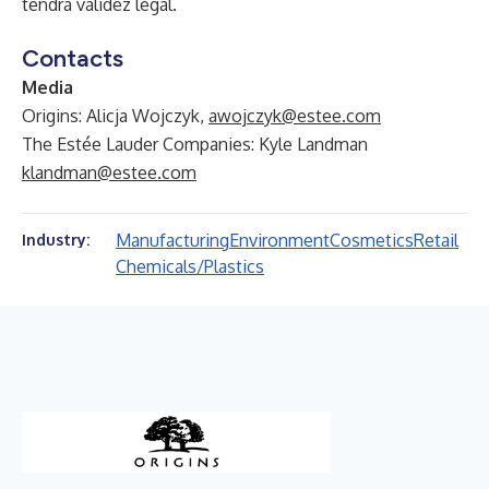
tendrá validez legal.
Contacts
Media
Origins: Alicja Wojczyk,
awojczyk@estee.com
The Estée Lauder Companies: Kyle Landman
klandman@estee.com
Manufacturing
Environment
Cosmetics
Retail
Industry:
Chemicals/Plastics