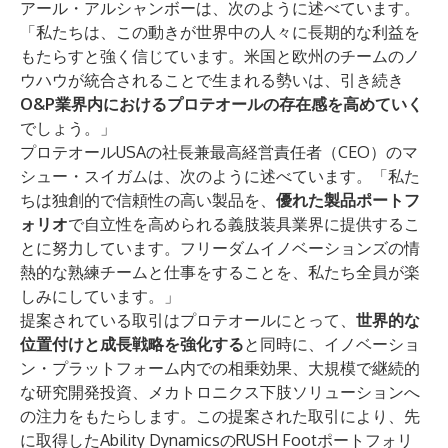
アール・アルシャンボーは、次のように述べています。
「私たちは、この動きが世界中の人々に長期的な利益を
もたらすと強く信じています。米国と欧州のチームのノ
ウハウが統合されることで生まれる勢いは、引き続き
O&P業界内におけるプロテオールの存在感を高めていく
でしょう。」
プロテオールUSAの社長兼最高経営責任者（CEO）のマ
シュー・スイガムは、次のように述べています。「私た
ちは独創的で信頼性の高い製品を、
優れた製品ポートフ
ォリオ
で自立性を高められる義肢装具業界に提供するこ
とに努力しています。フリーダムイノベーションズの情
熱的な熟練チームと仕事をすることを、私たち全員が楽
しみにしています。」
提案されている取引はプロテオールにとって、
世界的な
位置付けと成長戦略を強化する
と同時に、イノベーショ
ン・プラットフォーム内での相乗効果、大規模で継続的
な研究開発投資、メカトロニクス下肢ソリューションへ
の注力をもたらします。この提案された取引により、先
に取得したAbility DynamicsのRUSH Footポートフォリ