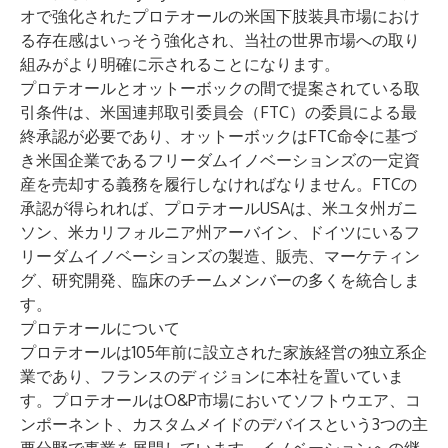
オで強化されたプロテオールの米国下肢装具市場におけ
る存在感はいっそう強化され、当社の世界市場への取り
組みがより明確に示されることになります。
プロテオールとオットーボックの間で提案されている取
引条件は、米国連邦取引委員会（FTC）の委員による最
終承認が必要であり、オットーボックはFTC命令に基づ
き米国企業であるフリーダムイノベーションズの一定資
産を売却する義務を履行しなければなりません。FTCの
承認が得られれば、プロテオールUSAは、米ユタ州ガニ
ソン、米カリフォルニア州アーバイン、ドイツにいるフ
リーダムイノベーションズの製造、販売、マーケティン
グ、研究開発、臨床のチームメンバーの多くを統合しま
す。
プロテオールについて
プロテオールは105年前に設立された家族経営の独立系企
業であり、フランスのディジョンに本社を置いていま
す。プロテオールはO&P市場においてソフトウエア、コ
ンポーネント、カスタムメイドのデバイスという3つの主