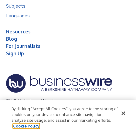
Subjects
Languages
Resources
Blog
For Journalists
Sign Up
© 2026 Business Wire, Inc.
By clicking “Accept All Cookies”, you agree to the storing of
Privacy Policy
Cookie Policy
Accessibility Statement
cookies on your device to enhance site navigation,
analyze site usage, and assist in our marketing efforts.
Terms of Use
Legal
Cookie Policy