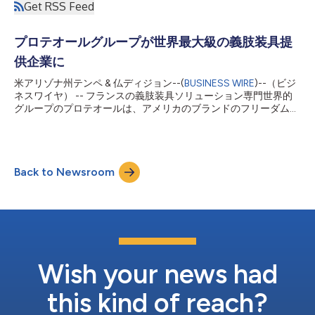
Get RSS Feed
プロテオールグループが世界最大級の義肢装具提
供企業に
米アリゾナ州テンペ & 仏ディジョン--(
BUSINESS WIRE
)--（ビジ
ネスワイヤ） -- フランスの義肢装具ソリューション専門世界的
グループのプロテオールは、アメリカのブランドのフリーダムイ
ノベーションズとその製品ポートフォリオの多くをオットーボッ
クから買収する手続きを完了しました。今回の買収により、プロ
テオールグループは世界の整形外科市場の世界的リーダーになる
戦略を推進します。プロテオールの成長は、フリーダムイノベー
Back to Newsroom
ションズの高品質な生産やハイテク開発と有名製品の追加で加速
します。関係製品には、マイクロプロセッサ制御膝継手のPlie3、
足関節のKinnexとKinterra、カーボン製義足のAgilix、
DynAdapt、Sierra、Highlander、Pacificaが含まれます。 プロテ
オール取締役のエドゥアール・アルシャンボーは、次のように述
べています。「この予測不可能な時期に、継続的な献身、集中、
勤勉さ、プロ意識を示したすべてのフリーダムイノベーションズ
の方々に感謝したいと思います。1つのファミリーとして一緒に
Wish your news had
なることを楽しみにしています。また、素晴らしい結果...
this kind of reach?