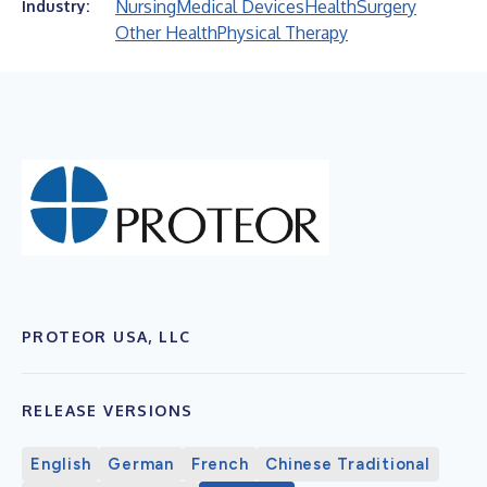
Nursing
Medical Devices
Health
Surgery
Industry:
Other Health
Physical Therapy
PROTEOR USA, LLC
RELEASE VERSIONS
English
German
French
Chinese Traditional