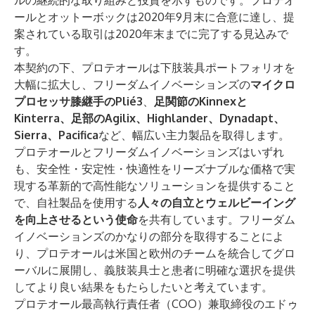
ルの継続的な取り組みと投資を示すものです。プロテオ
ールとオットーボックは2020年9月末に合意に達し、提
案されている取引は2020年末までに完了する見込みで
す。
本契約の下、プロテオールは下肢装具ポートフォリオを
大幅に拡大し、フリーダムイノベーションズの
マイクロ
プロセッサ膝継手のPlié3
、
足関節のKinnexと
Kinterra、足部のAgilix、Highlander、Dynadapt、
Sierra、Pacifica
など、幅広い主力製品を取得します。
プロテオールとフリーダムイノベーションズはいずれ
も、安全性・安定性・快適性をリーズナブルな価格で実
現する革新的で高性能なソリューションを提供すること
で、自社製品を使用する
人々の自立とウェルビーイング
を向上させるという使命
を共有しています。フリーダム
イノベーションズのかなりの部分を取得することによ
り、プロテオールは米国と欧州のチームを統合してグロ
ーバルに展開し、義肢装具士と患者に明確な選択を提供
してより良い結果をもたらしたいと考えています。
プロテオール最高執行責任者（COO）兼取締役のエドゥ