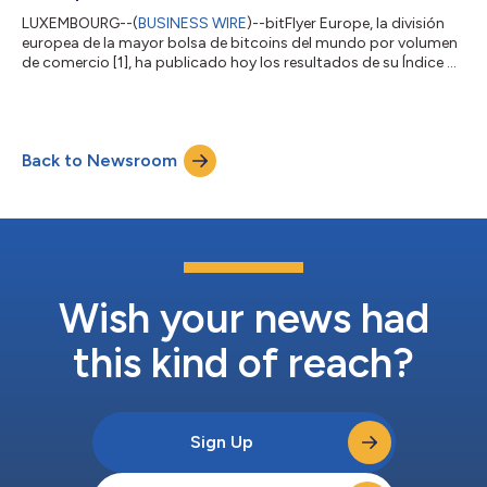
LUXEMBOURG--(
BUSINESS WIRE
)--bitFlyer Europe, la división
europea de la mayor bolsa de bitcoins del mundo por volumen
de comercio [1], ha publicado hoy los resultados de su Índice de
Criptoconfianza anual. Elaborado a partir de una encuesta a
10.000 personas en 10 países europeos, este es el segundo año
en que el estudio pone de relieve el nivel de confianza de las
poblaciones europeas en la sostenibilidad de las monedas
Back to Newsroom
digitales durante los próximos 10 años. El comunicado en el
idioma origina...
Wish your news had
this kind of reach?
Sign Up