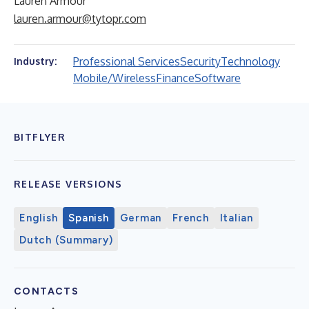
Lauren Armour
lauren.armour@tytopr.com
Professional Services
Security
Technology
Industry:
Mobile/Wireless
Finance
Software
BITFLYER
RELEASE VERSIONS
English
Spanish
German
French
Italian
Dutch (Summary)
CONTACTS