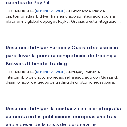
cuentas de PayPal
LUXEMBURGO--(
BUSINESS WIRE
)--El exchange líder de
criptomonedas, bitFlyer, ha anunciado su integración con la
plataforma global de pagos PayPal. Gracias a esta integración,
los millones de usuarios europeos de PayPal ahora pueden
depositar fondos en la plataforma bitFlyer Europe para
comprar criptomonedas de forma segura. La integración es la
última acción de bitFlyer para cumplir con su misión de hacer
que el negocio de criptomonedas sea más seguro y accesible a
Resumen: bitFlyer Europa y Quazard se asocian
nivel mundial, así como para re...
para llevar la primera competición de trading a
Botwars Ultimate Trading
LUXEMBURGO--(
BUSINESS WIRE
)--BitFlyer, líder en el
intercambio de criptomonedas, se ha asociado con Quazard,
desarrollador de juegos de trading de criptomonedas, para
crear la primera competición de trading gamificada al universo
de Botwars Ultimate Trading. La competición, que se presenta
hoy, permite a los jugadores de Botwars competir en un
simulador de trading de critomonedas para ganar bitcoins
reales. Se trata de la primera competición de trading lanzada
Resumen: bitFlyer: la confianza en la criptografía
en Botwars, y la única competición...
aumenta en las poblaciones europeas año tras
año a pesar de la crisis del coronavirus