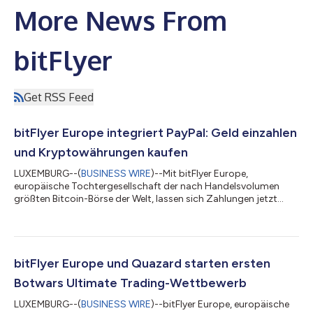
More News From
bitFlyer
Get RSS Feed
bitFlyer Europe integriert PayPal: Geld einzahlen
und Kryptowährungen kaufen
LUXEMBURG--(
BUSINESS WIRE
)--Mit bitFlyer Europe,
europäische Tochtergesellschaft der nach Handelsvolumen
größten Bitcoin-Börse der Welt, lassen sich Zahlungen jetzt
auch über PayPal Zahlungen abwickeln. So können nun Millionen
von europäischen PayPal-Nutzern Gelder auf die Plattform von
bitFlyer Europe einzahlen und sicher und geschützt
Kryptowährungen kaufen. Diese Integration ist ein weiterer
Schritt hin zur Vision von bitFlyer, den Handel mit
bitFlyer Europe und Quazard starten ersten
kryptoelektronischen Währungen weltweit sicherer...
Botwars Ultimate Trading-Wettbewerb
LUXEMBURG--(
BUSINESS WIRE
)--bitFlyer Europe, europäische