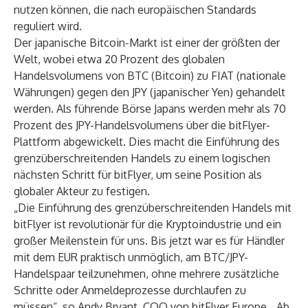
nutzen können, die nach europäischen Standards
reguliert wird.
Der japanische Bitcoin-Markt ist einer der größten der
Welt, wobei
etwa 20 Prozent des globalen
Handelsvolumens
von BTC (Bitcoin) zu FIAT (nationale
Währungen) gegen den JPY (japanischer Yen) gehandelt
werden. Als führende Börse Japans werden
mehr als 70
Prozent des JPY-Handelsvolumens
über die bitFlyer-
Plattform abgewickelt. Dies macht die Einführung des
grenzüberschreitenden Handels zu einem logischen
nächsten Schritt für bitFlyer, um seine Position als
globaler Akteur zu festigen.
„Die Einführung des grenzüberschreitenden Handels mit
bitFlyer ist revolutionär für die Kryptoindustrie und ein
großer Meilenstein für uns. Bis jetzt war es für Händler
mit dem EUR praktisch unmöglich, am BTC/JPY-
Handelspaar teilzunehmen, ohne mehrere zusätzliche
Schritte oder Anmeldeprozesse durchlaufen zu
müssen“, so Andy Bryant, COO von bitFlyer Europe. „Ab