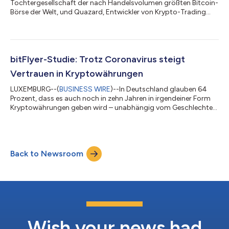
Tochtergesellschaft der nach Handelsvolumen größten Bitcoin-
Börse der Welt, und Quazard, Entwickler von Krypto-Trading
Games, starten den ersten Botwars Ultimate Trading-
Wettbewerb. Ziel des heute eröffneten Wettbewerbs ist es, mit
Hilfe des kostenlosen Krypto-Trading-Simulators echte
Bitcoins zu gewinnen. Dies ist der erste Trading-Wettbewerb,
der auf Botwars startet und der einzige Live Trading-
bitFlyer-Studie: Trotz Coronavirus steigt
Wettbewerb seiner Art. bitFlyer Europe ste...
Vertrauen in Kryptowährungen
LUXEMBURG--(
BUSINESS WIRE
)--In Deutschland glauben 64
Prozent, dass es auch noch in zehn Jahren in irgendeiner Form
Kryptowährungen geben wird – unabhängig vom Geschlechter
und Alter. Das zeigt der diesjährige Crypto Confidence-Index
von bitFlyer Europe, der europäischen Tochtergesellschaft der
nach Handelsvolumen größten Bitcoin-Börse der Welt1. Für
diesen jährlichen Index wurden auch in diesem März wieder
Back to Newsroom
insgesamt 10.000 Verbraucher in zehn europäischen Ländern
nach ihrem langfristigen Vertr...
Wish your news had