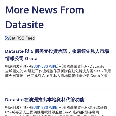
More News From
Datasite
Get RSS Feed
Datasite 以 5 億美元投資承諾，收購領先私人市場
情報公司 Grata
明尼阿波利斯--(
BUSINESS WIRE
)--(美國商業資訊)-- Datasite，
全球領先的 AI 驅動工作流程協作及併購自動化解決方案 SaaS 供應
商今日宣佈，已完成對 AI 原生私人市場情報領軍企業 Grata 的收
購。Datasite 的控股股東 CapVest Partners LLP（「CapVest」）
計劃投資5億美元，透過內生及外延方式進一步擴展 Datasite 的情
報解決方案。 「這項具里程碑意義的整合將為全球企業創造獨特
的市場情報方案，」Datasite 行政總裁兼總裁 Rusty Wiley 表示，
「Grata 擁有全面、準確且可搜尋的私人公司數據。結合 Datasite
Datasite在澳洲推出本地資料代管功能
Group 的匿名匯總洞察——來自全球最大、最受信賴的數據庫，
明尼阿波利斯--(
BUSINESS WIRE
)--(美國商業資訊)--為全球併購
每年收錄超過55,000個項目——將為業界帶來無可匹敵的市場情
(M&A)專業人士提供採用軟體即服務(SaaS)技術的領導廠商
報平台。」 Grata 成立於 2016年，總部位於紐約，提供 AI 原生平