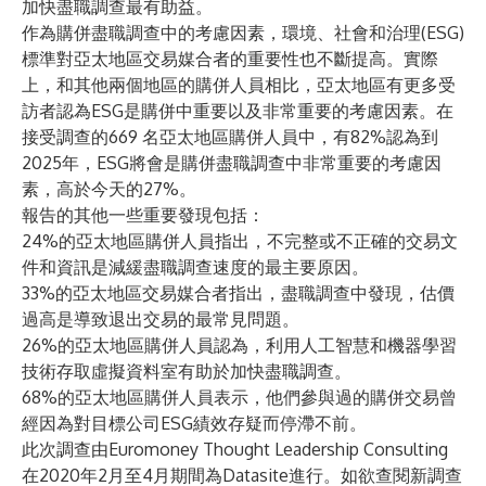
加快盡職調查最有助益。
作為購併盡職調查中的考慮因素，環境、社會和治理(ESG)
標準對亞太地區交易媒合者的重要性也不斷提高。實際
上，和其他兩個地區的購併人員相比，亞太地區有更多受
訪者認為ESG是購併中重要以及非常重要的考慮因素。在
接受調查的669 名亞太地區購併人員中，有82%認為到
2025年，ESG將會是購併盡職調查中非常重要的考慮因
素，高於今天的27%。
報告的其他一些重要發現包括：
24%的亞太地區購併人員指出，不完整或不正確的交易文
件和資訊是減緩盡職調查速度的最主要原因。
33%的亞太地區交易媒合者指出，盡職調查中發現，估價
過高是導致退出交易的最常見問題。
26%的亞太地區購併人員認為，利用人工智慧和機器學習
技術存取虛擬資料室有助於加快盡職調查。
68%的亞太地區購併人員表示，他們參與過的購併交易曾
經因為對目標公司ESG績效存疑而停滯不前。
此次調查由Euromoney Thought Leadership Consulting
在2020年2月至4月期間為Datasite進行。如欲查閱新調查