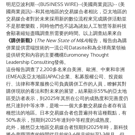
明尼亞波利斯--(
BUSINESS WIRE
)--
(美國商業資訊)-- (美
國商業資訊)--和其他地區的交易媒合者相比，亞太地區的
交易媒合者對於未來採用新的數位流程來完成購併活動並
不是那麼樂觀，同時他們也不認為諸如人工智慧等新科技
會顯著縮短盡職調查所需要的時間。以上調查結果來自
《購併新觀》
(
The New State of M&A
)
報告
，報告由為購
併業提供雲端技術的一流公司
Datasite
和為全球商業領袖
提供研究和內容的主要機構
Euromoney Thought
Leadership Consulting
發佈。
這份報告調查了2,200多名來自美洲、歐洲、中東和非洲
(EMEA)及亞太地區(APAC)企業、私募股權公司、投資銀
行、法律和專業服務公司負責購併工作的人員，瞭解其對
購併現狀的看法和對未來的展望，結果顯示55%的亞太地
區受訪者表示，到2025年其所在公司的成熟度和完善度仍
然只達到中等水準，是唯一一個大多數交易媒合者存有這
種想法的地區。日本交易媒合者也普遍持有這種觀點，有
50%表示，預期到2025年達到中等程度的成熟度。
此外，雖然亞太地區交易媒合者預期到2025年時，新科技
將令盡職調查的時間從目前的3-6個月縮短至1-3個月，但