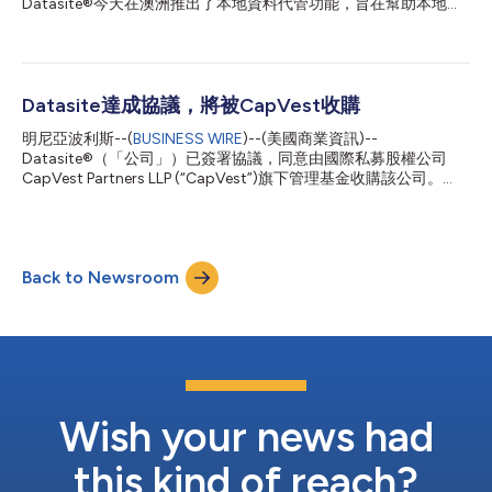
Datasite®今天在澳洲推出了本地資料代管功能，旨在幫助本地交
台，將專有企業數據與整合交易軟件解決方案結合，服務於私人市
易決策者快速輕鬆地完成交易，包括協助其遵守《澳洲隱私原則》
場的各類工作流程。此次收購及 Datasite 對 Grata 的持續投資，
(APP)。 Datasite已經遵守所有適用的資料保護法律，包括歐盟的
將加速其在交易尋源與市場情報工具領域的創新發展。聯合創...
《通用資料保護規則》（GDPR）。此外，為了進一步確保滿足當
地客戶的需求，公司正在增加當地的客服和銷售人員數量以滿足市
場日益成長的需求。 Datasite亞太區銷售主管Desmond Chua表
Datasite達成協議，將被CapVest收購
示：「我們希望將我們業界領先的平臺和服務經驗帶給澳洲的交易
明尼亞波利斯--(
BUSINESS WIRE
)--(美國商業資訊)--
決策者，他們自2014年以來一直在使用Datasite進行國內和大型
Datasite®（「公司」）已簽署協議，同意由國際私募股權公司
的公開併購交易。自2018年設立雪梨辦事處以來，我們看到澳洲
CapVest Partners LLP (“CapVest”)旗下管理基金收購該公司。
對我們服務的需求出現了激增。無論準備交易還是對交易進行推
Datasite總部位於明尼亞波利斯，是購併(M&A)業首屈一指的軟體
廣，無論是推展盡職調查還是併購後的整合管理，我們都希望確保
即服務(SaaS)提供商，在13個國家的25個地區擁有750多名員
所有交易決策者今後能夠繼續獲得最佳體驗。」 Datasite每年促成
工。在過去五年中，Datasite已在180多個國家建立快速成長的客
約1萬筆交易，在澳洲的拓展是其持續成長的一部分。去年，該公
戶群，屢獲殊榮的產品和服務使其成為該市場中真正的全球參與
司對品牌進行了重塑並引進了多款新...
Back to Newsroom
者。2019年，Datasite促成了近1萬筆交易，收入增加超過30%。
該項交易是Datasite的重要里程碑，其為全球交易協商者提供在整
個購併交易生命週期中成功所需的工具，其中包括核心盡職調查應
用程式Datasite Diligence™、協助準備交易的應用程式Datasite
Prepare™、促進初期行銷流程最佳化的應用程式Datasite
Outreach™，以及首個專用的買方應用程式Datasite Acquire™。
Datasite執行長Rusty Wiley表示：「對於整個Datas...
Wish your news had
this kind of reach?