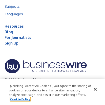
Subjects
Languages
Resources
Blog
For Journalists
Sign Up
© 2026 Business Wire, Inc.
By clicking “Accept All Cookies”, you agree to the storing of
Privacy Policy
Cookie Policy
Accessibility Statement
cookies on your device to enhance site navigation,
analyze site usage, and assist in our marketing efforts.
Terms of Use
Legal
Cookie Policy