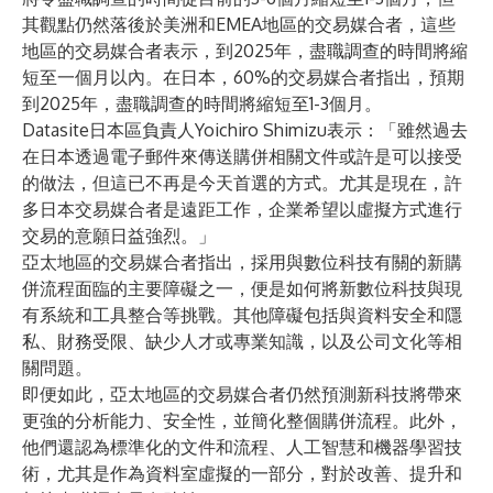
其觀點仍然落後於美洲和EMEA地區的交易媒合者，這些
地區的交易媒合者表示，到2025年，盡職調查的時間將縮
短至一個月以內。在日本，60%的交易媒合者指出，預期
到2025年，盡職調查的時間將縮短至1-3個月。
Datasite日本區負責人Yoichiro Shimizu表示：「雖然過去
在日本透過電子郵件來傳送購併相關文件或許是可以接受
的做法，但這已不再是今天首選的方式。尤其是現在，許
多日本交易媒合者是遠距工作，企業希望以虛擬方式進行
交易的意願日益強烈。」
亞太地區的交易媒合者指出，採用與數位科技有關的新購
併流程面臨的主要障礙之一，便是如何將新數位科技與現
有系統和工具整合等挑戰。其他障礙包括與資料安全和隱
私、財務受限、缺少人才或專業知識，以及公司文化等相
關問題。
即便如此，亞太地區的交易媒合者仍然預測新科技將帶來
更強的分析能力、安全性，並簡化整個購併流程。此外，
他們還認為標準化的文件和流程、人工智慧和機器學習技
術，尤其是作為資料室虛擬的一部分，對於改善、提升和